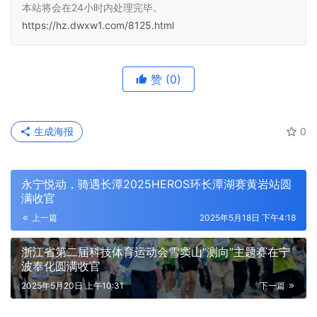
本站将会在24小时内处理完毕。
https://hz.dwxw1.com/8125.html
赞
(0)
生成海报
0
永宁悦动，骑遇长潭2025HEROS环长潭湖赛黄岩站圆
满收官
上一篇
2025年5月18日 下午4:18
浙江省第二届科技体育运动会雪窦山“测向”主题赛在宁
波奉化圆满收官
2025年5月20日 上午10:31
下一篇