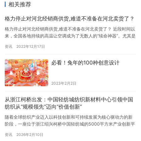
相关推荐
格力停止对河北经销商供货,难道不准备在河北卖货了？
格力停止对河北经销商供货,难道不准备在河北卖货了？ 近段时间以
来，全国各地持续的高温让空调成为了无数人的“续命神器”。尤其是
部分城市温度一度超过40℃，在这种情况下空调显得尤为必要，这
资讯
2022年12月17日
对美的、格力等空调厂商自然是有利的。不过，近日CNMO了解
到，格力电器已经停止了向河北经销商供货，难道格力不准备在河
必看！兔年的100种创意设计
北卖货了？ 某知情人士透露格力电器已于近日停止对河北经销商
供…
2023年2月2日
从浙江柯桥出发：中国轻纺城纺织新材料中心引领中国
纺织从“规模领先”迈向“价值创新”
随着全球纺织产业迈入以科技创新和可持续发展为核心驱动力的新
阶段，一座位于浙江绍兴柯桥中国轻纺城的5000平方米产业创新平
台正引发行业广泛关注。中国轻纺城纺织新材料中心，作为集趋势
资讯
2026年2月10日
发布、技术转化、产业对接、商业服务于一体的国家级纺织新材料