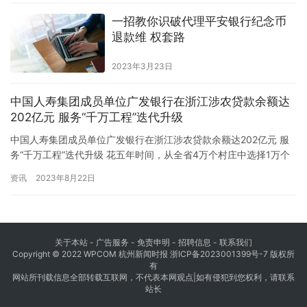
创新平台，正以全新生态架构，推动中国纺织从“规模领先”迈向“价
一招教你识破代理平安银行纪念币
值领先”的战略转型。 全球产业变局下的中国智慧 当前，全球纺织…
退款维 权套路
2023年3月23日
中国人寿集团成员单位广发银行在浙江涉农贷款余额达
202亿元 服务“千万工程”迭代升级
中国人寿集团成员单位广发银行在浙江涉农贷款余额达202亿元 服
务“千万工程”迭代升级 花五年时间，从全省4万个村庄中选择1万个
左右的行政村进行全面整治，把其中1000个左右的中心村建成全面
资讯
2023年8月22日
小康示范村——2003年6月，浙江省启动“千村示范、万村整治”工
程，开启省域农村人居环境建设行动。20年持之以恒、锲而不舍，
浙江省坚持一张蓝图绘到底，“千万工程”的金字招牌…
关于本站 - 广告服务 - 免责申明 - 招聘信息 -
联系我们
Copyright © 2022 WPCOM 杭州新闻时报
浙ICP备2023001399号-7
版权所
有
网站所刊载信息全部转载互联网，不代表本网观点|如有侵犯到您权利，请联系
站长