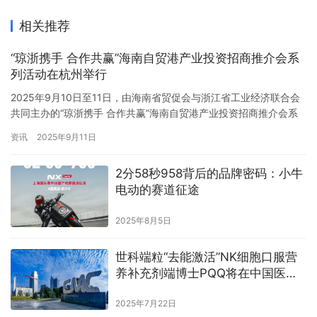
相关推荐
“琼浙携手 合作共赢”海南自贸港产业投资招商推介会系
列活动在杭州举行
2025年9月10日至11日，由海南省贸促会与浙江省工业经济联合会
共同主办的“琼浙携手 合作共赢”海南自贸港产业投资招商推介会系
列活动在杭州成功举办。本次活动旨在深入贯彻落实工信部等十部
资讯
2025年9月11日
门关于促进产业转移的意见要求，推动海南与浙江在重点产业链的
深度协同，共享海南自贸港发展新机遇，为区域经济合作按下“加速
2分58秒958背后的品牌密码：小牛
键”。 精准对接：经贸交流会搭建合作桥梁。9月10日下午…
电动的赛道征途
2025年8月5日
世科端粒“去能激活”NK细胞口服营
养补充剂端博士PQQ将在中国医药
城向全球首发
2025年7月22日