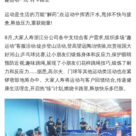
运动是生活的万能“解药”,在运动中挥洒汗水,甩掉不快与疲
惫,释放压力,重获能量!
8月,大家人寿浙江分公司各中支结合客户需求,组织多场“趣
运动”客服活动:徒步登山活动,登高望远陶冶情操,欣赏祖国大
好河山;乒乓球比赛,让小朋友们锻炼身体和反应力,保护眼睛
预防近视;趣味跳绳,展现了小朋友们花样跳绳技巧,锻炼了耐
力和反应力……据悉,高尔夫、门球等其他运动类活动也在紧
锣密鼓地筹办中。大家人寿将运动与客户回馈结合,传递健
康生活理念,开启热“练”计划,燃烧卡路里,释放快乐多巴胺。