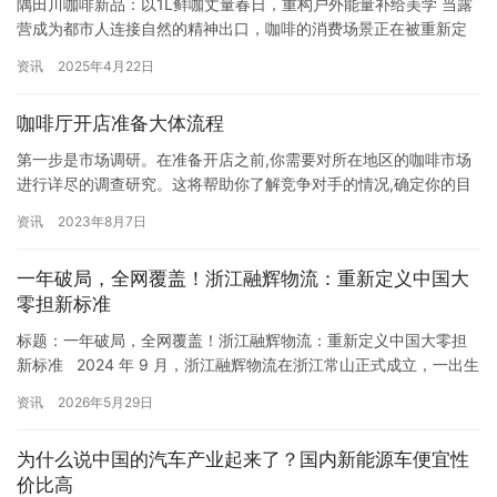
隅田川咖啡新品：以1L鲜咖丈量春日，重构户外能量补给美学 当露
营成为都市人连接自然的精神出口，咖啡的消费场景正在被重新定
义。近日，隅田川咖啡推出全新1L装即饮咖啡（RTD）系列，以“鲜
资讯
2025年4月22日
出发，去露营”为主题，将“锁鲜科技”与“户外美学”深度融合，在春日
的山野间掀起一场关于咖啡与生活方式的变革。 “咖啡要新鲜，认准
咖啡厅开店准备大体流程
三个圈”——这句贯穿隅田川品牌发展史的sloga…
第一步是市场调研。在准备开店之前,你需要对所在地区的咖啡市场
进行详尽的调查研究。这将帮助你了解竞争对手的情况,确定你的目
标受众,以及预估潜在的客户数量。 第二步是制定商业计划。商业计
资讯
2023年8月7日
划是你开店成功的基石。在计划中,你需要明确店铺的定位,包括经营
理念、主打产品、服务特色等。同时,也要考虑到预算规划、人员组
一年破局，全网覆盖！浙江融辉物流：重新定义中国大
建、采购渠道等方面,确保你的咖啡店在开业初期就能够稳步运…
零担新标准
标题：一年破局，全网覆盖！浙江融辉物流：重新定义中国大零担
新标准 2024 年 9 月，浙江融辉物流在浙江常山正式成立，一出生
便站在行业的聚光灯下 —— 由拥有近 20 年物流经验、曾打造港股
资讯
2026年5月29日
上市快运企业的祝建辉先生亲自掌舵，目标直指100KG–10T 大票零
担蓝海市场，立志打造中国最大的大零担网络平台融辉物流。 仅仅
为什么说中国的汽车产业起来了？国内新能源车便宜性
一年多时间，融辉用 “快运…
价比高