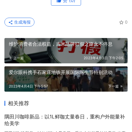
赞
(0)
生成海报
0
维护消费者合法权益，吉米品牌打假之路永不停息
上一篇
2023年4月3日 下午2:05
爱尔眼科携手石家庄地铁开展国际医生节特别活动
2023年4月4日 下午5:57
下一篇
相关推荐
隅田川咖啡新品：以1L鲜咖丈量春日，重构户外能量补
给美学