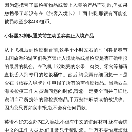
因为您携带了需检疫物品或禁止入境的产品而罚款,但如果
您携带了却没有在《旅客入境卡》上面申报,那很有可能会
被罚款至少$400纽币。
小标题3:排队通关前主动丢弃禁止入境产品
从下飞机后到检疫柜台前,这半个小时左右的时间将是春节
出国旅游的游客们丢弃禁止入境物品或是检查是否正确申报
的最后的机会。在飞机上没吃完的水果、肉类、零食等都请
直接丢入到专用的垃圾桶中。然后,请您再仔细回想一下是
否在《旅客入境卡》中申报了所有的需检疫物品。当新西兰
海关检疫工作人员询问您的时候,请您一定要全面并仔细地
说明自己所携带的需检疫物品,千万别怕麻烦或怕被没收。
因为您只要如实申报,就不会有任何罚款。
英语不好怎么办?在入境处,不但有中文的讲解材料,还有会讲
中文的工作人员,她们非常乐于帮助您。千万不要怕麻烦就