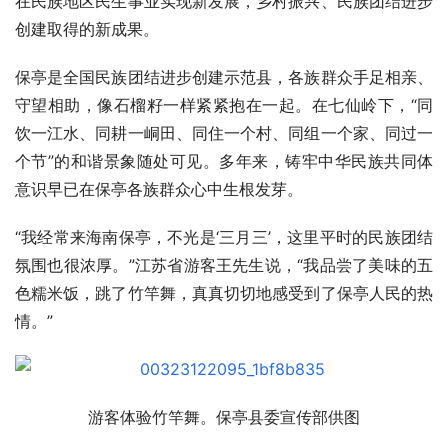
在民族地区民生事业实现新发展，乡村振兴、民族团结进步
创建取得的新成果。
保亭是全国民族团结进步创建示范县，各族群众手足相亲、
守望相助，像石榴籽一样紧紧抱在一起。在七仙岭下，“同
饮一江水、同耕一峒田、同住一个村、同组一个家、同过一
个节”的和谐景象随处可见。多年来，铸牢中华民族共同体
意识早已在保亭各族群众心中生根发芽。
“我经常来海南保亭，不光是‘三月三’，这里平时的民族团结
氛围也很浓厚。”江苏省游客王先生说，“我品尝了美味的五
色糯米饭，跳了竹竿舞，真真切切地感受到了保亭人民的热
情。”
游客体验竹竿舞。保亭县委宣传部供图