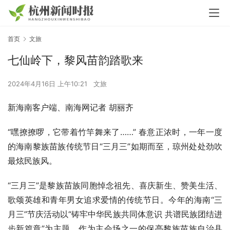
首页
文旅
七仙岭下，黎风苗韵踏歌来
2024年4月16日 上午10:21
文旅
新海南客户端、南海网记者 胡丽齐
“嘿撩撩啰，它带着竹竿舞来了……” 春意正浓时，一年一度
的海南黎族苗族传统节日“三月三”如期而至，琼州处处劲吹
最炫民族风。
“三月三”是黎族苗族同胞悼念祖先、喜庆新生、赞美生活、
歌颂英雄和青年男女追求爱情的传统节日。今年的海南“三
月三”节庆活动以“铸牢中华民族共同体意识 共谱民族团结进
步新篇章”为主题，作为主会场之一的保亭黎族苗族自治县