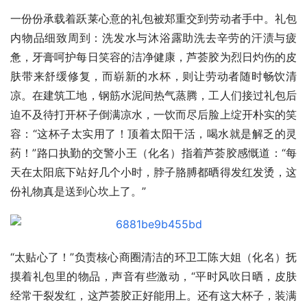
一份份承载着跃莱心意的礼包被郑重交到劳动者手中。礼包
内物品细致周到：洗发水与沐浴露助洗去辛劳的汗渍与疲
惫，牙膏呵护每日笑容的洁净健康，芦荟胶为烈日灼伤的皮
肤带来舒缓修复，而崭新的水杯，则让劳动者随时畅饮清
凉。在建筑工地，钢筋水泥间热气蒸腾，工人们接过礼包后
迫不及待打开杯子倒满凉水，一饮而尽后脸上绽开朴实的笑
容：“这杯子太实用了！顶着太阳干活，喝水就是解乏的灵
药！”路口执勤的交警小王（化名）指着芦荟胶感慨道：“每
天在太阳底下站好几个小时，脖子胳膊都晒得发红发烫，这
份礼物真是送到心坎上了。”
“太贴心了！”负责核心商圈清洁的环卫工陈大姐（化名）抚
摸着礼包里的物品，声音有些激动，“平时风吹日晒，皮肤
经常干裂发红，这芦荟胶正好能用上。还有这大杯子，装满