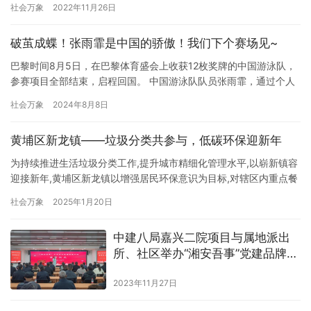
社会万象
2022年11月26日
名为金海瀛。据介绍，该型船全长129米，宽22米，深11.8米，结构
吃水8.7米，载重量1.38万吨。由中国船舶工业第708研究所设计，
破茧成蝶！张雨霏是中国的骄傲！我们下个赛场见~
川东船舶重工有限公司与中船贸易…
巴黎时间8月5日，在巴黎体育盛会上收获12枚奖牌的中国游泳队，
参赛项目全部结束，启程回国。 中国游泳队队员张雨霏，通过个人
社交媒体发文“告别巴黎”。她表示：“一站有一站的风景，不说再
社会万象
2024年8月8日
见，我们会再见，至我遗憾又完美的巴黎奥运会，谢谢大家。” 张雨
霏作为中国游泳队的领军人物，在本届体育盛会上，她承受着自身
黄埔区新龙镇——垃圾分类共参与，低碳环保迎新年
伤病和生理期的双重影响，克服诸多场外不利因素的干扰，坚持出…
为持续推进生活垃圾分类工作,提升城市精细化管理水平,以崭新镇容
迎接新年,黄埔区新龙镇以增强居民环保意识为目标,对辖区内重点餐
饮单位及周边人口聚集公共场所和小区展开垃圾分类督导宣传,旨在
社会万象
2025年1月20日
将垃圾分类理念深植于居民心中,引导居民群众共同践行源头减量、
使其成为新年新风尚,为新的一年铺垫下低碳、可持续发展生活基
中建八局嘉兴二院项目与属地派出
调。 对辖区重点餐饮单位进行走访,发放垃圾分类宣传资料,讲…
所、社区举办“湘安吾事”党建品牌发
布仪式
2023年11月27日