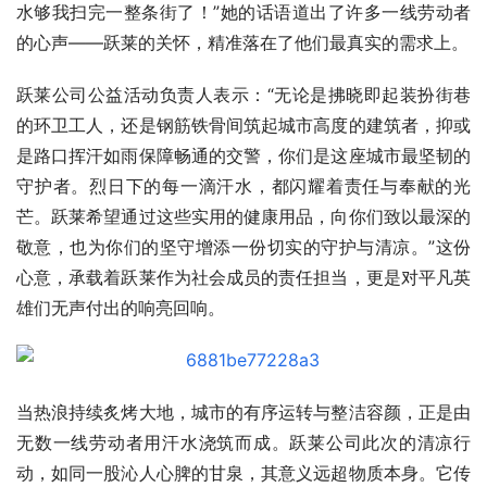
水够我扫完一整条街了！”她的话语道出了许多一线劳动者
的心声——跃莱的关怀，精准落在了他们最真实的需求上。
跃莱公司公益活动负责人表示：“无论是拂晓即起装扮街巷
的环卫工人，还是钢筋铁骨间筑起城市高度的建筑者，抑或
是路口挥汗如雨保障畅通的交警，你们是这座城市最坚韧的
守护者。烈日下的每一滴汗水，都闪耀着责任与奉献的光
芒。跃莱希望通过这些实用的健康用品，向你们致以最深的
敬意，也为你们的坚守增添一份切实的守护与清凉。”这份
心意，承载着跃莱作为社会成员的责任担当，更是对平凡英
雄们无声付出的响亮回响。
当热浪持续炙烤大地，城市的有序运转与整洁容颜，正是由
无数一线劳动者用汗水浇筑而成。跃莱公司此次的清凉行
动，如同一股沁人心脾的甘泉，其意义远超物质本身。它传