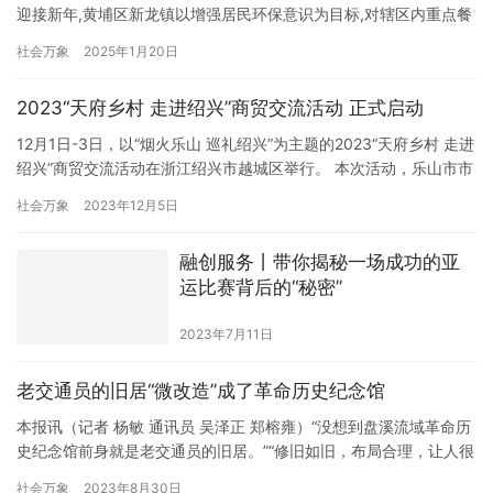
迎接新年,黄埔区新龙镇以增强居民环保意识为目标,对辖区内重点餐
饮单位及周边人口聚集公共场所和小区展开垃圾分类督导宣传,旨在
社会万象
2025年1月20日
将垃圾分类理念深植于居民心中,引导居民群众共同践行源头减量、
使其成为新年新风尚,为新的一年铺垫下低碳、可持续发展生活基
2023“天府乡村 走进绍兴”商贸交流活动 正式启动
调。 对辖区重点餐饮单位进行走访,发放垃圾分类宣传资料,讲…
12月1日-3日，以“烟火乐山 巡礼绍兴”为主题的2023“天府乡村 走进
绍兴”商贸交流活动在浙江绍兴市越城区举行。 本次活动，乐山市市
中区、金口河区、沐川县、峨边彝族自治县、马边彝族自治县、峨
社会万象
2023年12月5日
眉山市、井研县等38户企业（商家）携质优品良的各类农特产品到
绍兴，为当地市民献上了高山茶、富硒大米、乌金猪肉、绿壳蛋
融创服务丨带你揭秘一场成功的亚
鸡、乌天麻、野山菌、山珍笋等优质特产。其中，赵鸭子…
运比赛背后的“秘密”
2023年7月11日
老交通员的旧居“微改造”成了革命历史纪念馆
本报讯（记者 杨敏 通讯员 吴泽正 郑榕雍）“没想到盘溪流域革命历
史纪念馆前身就是老交通员的旧居。”“修旧如旧，布局合理，让人很
有深度体验感。”不久前，缙云县检察院组织领导干部前往该县胡源
社会万象
2023年8月30日