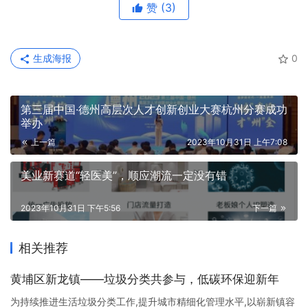
赞
(3)
生成海报
0
第三届中国·德州高层次人才创新创业大赛杭州分赛成功
举办
上一篇
2023年10月31日 上午7:08
美业新赛道“轻医美”，顺应潮流一定没有错
2023年10月31日 下午5:56
下一篇
相关推荐
黄埔区新龙镇——垃圾分类共参与，低碳环保迎新年
为持续推进生活垃圾分类工作,提升城市精细化管理水平,以崭新镇容