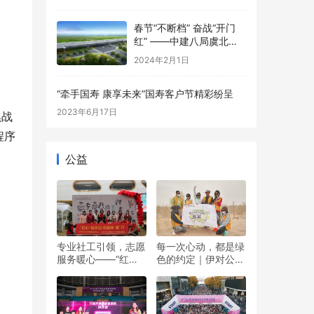
春节“不断档” 奋战“开门
红” ——中建八局虞北项
目加速建设迎新春
2024年2月1日
“牵手国寿 康享未来”国寿客户节精彩纷呈
2023年6月17日
黑战
程序
公益
专业社工引领，志愿
每一次心动，都是绿
服务暖心——“红心”
色的约定｜伊对公益
暖冬日 志愿伴“童”行
圆满落幕，责任与爱
双向奔赴