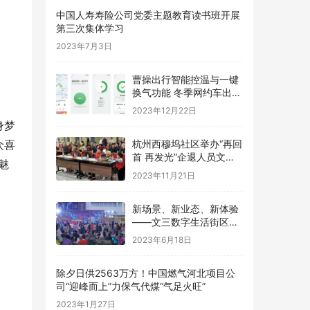
中国人寿寿险公司党委主题教育读书班开展
第三次集体学习
2023年7月3日
曹操出行智能控温与一键
换气功能 冬季网约车出行
的温暖与舒适之选
2023年12月22日
身梦
众喜
杭州西穆坞社区举办“再回
首 再发光”企退人员文艺
魅
汇演
2023年11月21日
新场景、新业态、新体验
——文三数字生活街区数
字国潮市集沉浸式演绎夜
2023年6月18日
游新活力
除夕日供2563万方！中国燃气河北项目公
司“迎峰而上”力保气代煤“气足火旺”
2023年1月27日