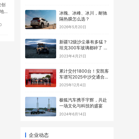
农创
好地
冰魄、冰峰、冰川，耐驰
隔热膜怎么选？
0
2026年5月20日
新疆12级沙尘暴有多猛？
坦克300车玻璃都碎了 有
车主被困10小时
2023年4月21日
累计交付1800台！安凯客
车谱写2025中沙交通合作
新篇章
2025年12月4日
​极狐汽车携手宇辉，共赴
一场文化与科技的盛宴
2024年6月14日
企业动态