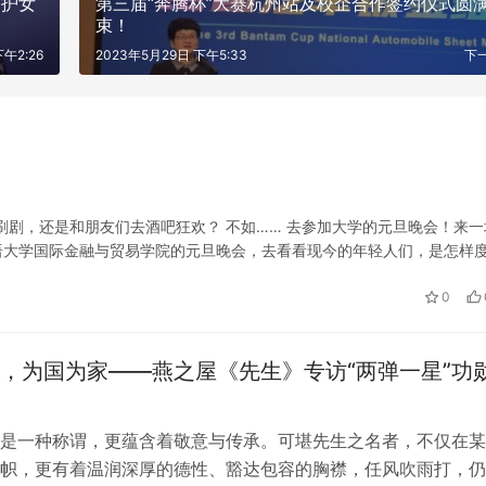
奢护女
第三届“奔腾杯”大赛杭州站及校企合作签约仪式圆
束！
嚣，邂逅沪郊田园趣 小灶村农场
强治理优服务 构建清朗网络空间 
午2:26
2023年5月29日 下午5:33
下
图鉴
锦江区篇
刷剧，还是和朋友们去酒吧狂欢？ 不如…… 去参加大学的元旦晚会！来一
语大学国际金融与贸易学院的元旦晚会，去看看现今的年轻人们，是怎样
新声”为主题开展，去到现场可以很明显地感受到当代年轻人对于中国传统
0
，为国为家——燕之屋《先生》专访“两弹一星”功
是一种称谓，更蕴含着敬意与传承。可堪先生之名者，不仅在某
帜，更有着温润深厚的德性、豁达包容的胸襟，任风吹雨打，仍