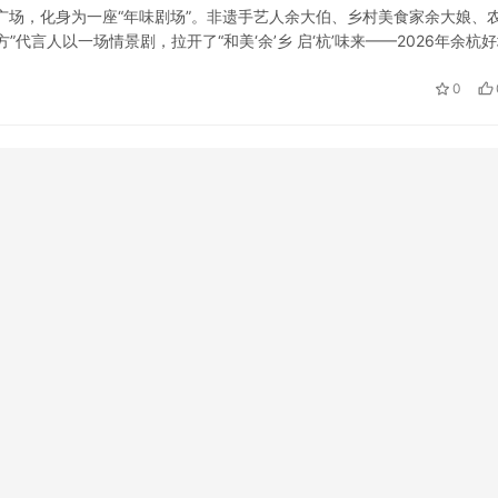
n广场，化身为一座“年味剧场”。非遗手艺人余大伯、乡村美食家余大娘、
代言人以一场情景剧，拉开了“和美‘余’乡 启‘杭’味来——2026年余杭
村局、文广旅体局主办，五常街道办事处协办。开幕式创新采用…
0