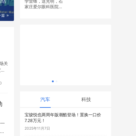
满结
学雷锋，送光明，石
家庄爱尔眼科医院党
——成都
支部开展眼健康义诊
一篇
科技创新引领主动健康
活动
场关
度过
高卢雄鸡
文
纪录
0
汽车
科技
勋
宝骏悦也两周年版潮酷登场！置换一口价
7.28万元！
一
2025年11月7日
固