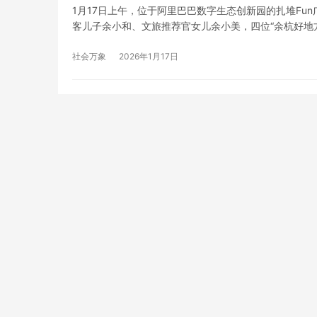
1月17日上午，位于阿里巴巴数字生态创新园的扎堆Fu
客儿子余小和、文旅推荐官女儿余小美，四位“余杭好地方”
方过大年促消费嘉年华”的序幕。 活动由余杭区农业农
社会万象
2026年1月17日