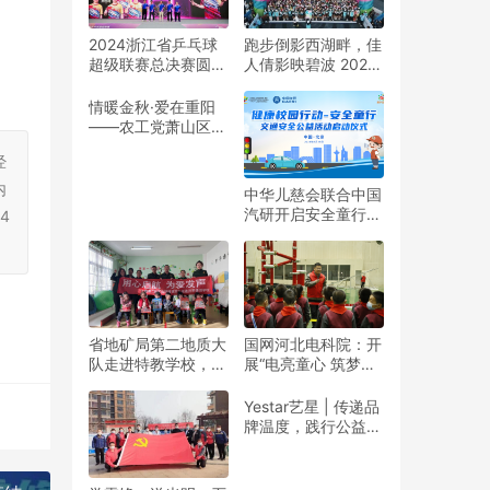
2024浙江省乒乓球
跑步倒影西湖畔，佳
超级联赛总决赛圆满
人倩影映碧波 2024
收官
杭州女子半程马拉松
靓丽开赛
情暖金秋·爱在重阳
——农工党萧山区基
层委联合萧山义桥镇
经
政府开展重阳公益行
动！
内
中华儿慈会联合中国
汽研开启安全童行公
4
益活动
省地矿局第二地质大
国网河北电科院：开
队走进特教学校，暖
展“电亮童心 筑梦未
春与爱同行
来”志愿活动
Yestar艺星 | 传递品
牌温度，践行公益之
美