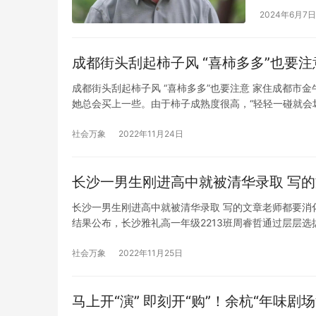
守信念，将
2024年6月7日
为后生晚辈
《先生》，
成都街头刮起柿子风 “喜柿多多”也要注
访“两弹一
成都街头刮起柿子风 “喜柿多多”也要注意 家住成都
她总会买上一些。由于柿子成熟度很高，“轻轻一碰就会
奶茶后，她总会忍不住买一点。 在柿子成熟的季节，红
心…
社会万象
2022年11月24日
长沙一男生刚进高中就被清华录取 写
长沙一男生刚进高中就被清华录取 写的文章老师都要消
结果公布，长沙雅礼高一年级2213班周睿哲通过层层
大学求真书院。 据了解，湖南有3名学生入选丘成桐数
社会万象
2022年11月25日
马上开“演” 即刻开“购”！余杭“年味剧