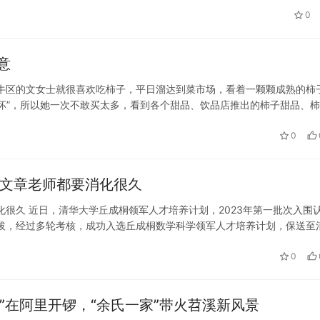
深沉的家国情怀根植于血脉之中。捧着一颗心来，不带半根草去
0
持起读书、做人的一盏灯。由燕之屋特约播出的中国之声特别策
向以德性滋养风气的大师致敬、为他们的成就与修为留痕，本期
意
星”功勋魏…
市金牛区的文女士就很喜欢吃柿子，平日溜达到菜市场，看着一颗颗成熟的柿
坏”，所以她一次不敢买太多，看到各个甜品、饮品店推出的柿子甜品、
星新闻记者走访成都多家门店发现，商家们推出了多款柿子产品，包括柿
0
的文章老师都要消化很久
化很久 近日，清华大学丘成桐领军人才培养计划，2023年第一批次入围
选拔，经过多轮考核，成功入选丘成桐数学科学领军人才培养计划，保送至
学培养计划，其中2名学生来自湖师大附中数学竞赛组，分别是湖师大附中
0
场”在阿里开锣，“余氏一家”带火苕溪新风景