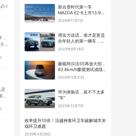
，
0
新合资时代第一车
划
MAZDA EZ-6上市13.98
万元起售交个朋友
专
2024年11月1日
用实力说话，谁才是更适
子，
合年轻人的第一辆车，
柿子
2023款欧萌达对比2023
2023年9月18日
子流
款缤越COOL
0
极狐阿尔法S5再放大招，
82.8km/h麋鹿测试成绩
超过百万级豪华跑车
2024年3月21日
认定
华为体验店，装不下太多
清华
“车”
高…
2022年12月7日
0
效率提升10倍！活越神童环卫车破解城市末
端环卫难题
2026年4月29日