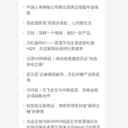
中国人寿寿险公司推出国寿定期盈年金保
险
四合园民宿 田园乡居处，心归慢生活
王轲：深耕一个领域，做好一款产品
与红旗同行——霍震宇先生喜提新红旗
HQ9，共启家国价值同行新篇章
法国VS阿根廷！海信电视邀您见证“决战
多哈之巅”
宓元堂 以健康甜破局，共赴控糖产业新蓝
海
300架！沃飞长空与中航租赁、苏银金租
达成战略合作
转型前沿新商业，博商管理坚持做“难而正
确”的事情
古晶文创与BOKING铂晶艺术签署项目合
作协议将在本周五迎来古晶Beta1.0全面开