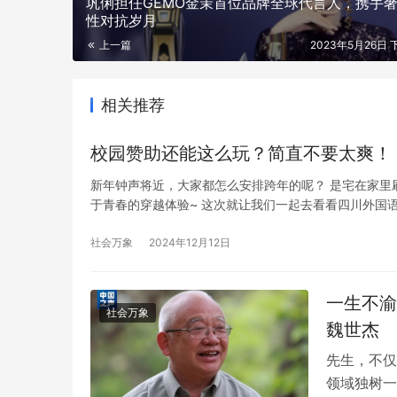
巩俐担任GEMO金茉首位品牌全球代言人，携手
性对抗岁月
告别都市喧
上一篇
2023年5月26日 下
的多元欢乐
相关推荐
校园赞助还能这么玩？简直不要太爽！
新年钟声将近，大家都怎么安排跨年的呢？ 是宅在家里
探秘咖啡世界：麦卡伦品牌发布臻味不凡系
于青春的穿越体验~ 这次就让我们一起去看看四川外国
列全新力作
这个特别的节日的。 整个元旦晚会以“时光回廊，古韵
化…
社会万象
2024年12月12日
一生不渝
社会万象
魏世杰
先生，不仅
领域独树一