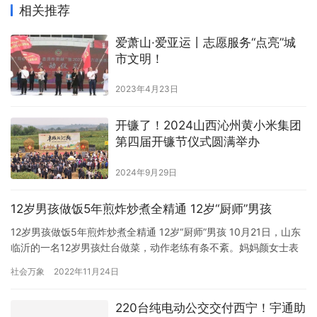
相关推荐
爱萧山·爱亚运丨志愿服务“点亮”城
市文明！
2023年4月23日
开镰了！2024山西沁州黄小米集团
第四届开镰节仪式圆满举办
2024年9月29日
12岁男孩做饭5年煎炸炒煮全精通 12岁“厨师”男孩
12岁男孩做饭5年煎炸炒煮全精通 12岁“厨师”男孩 10月21日，山东
临沂的一名12岁男孩灶台做菜，动作老练有条不紊。妈妈颜女士表
示，儿子7岁就开始展现炒菜爱好，目前基本家常菜都会做，味道也
社会万象
2022年11月24日
很不错，平时他还主动承担家务，照顾弟弟，是个善良勤劳的暖
男。 做饭是一个必要的生活技能，不仅仅是满足生活的基本需求，
220台纯电动公交交付西宁！宇通助
更重要的是为生活增加了更多乐趣。我记得第一次做饭是7…