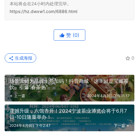
本站将会在24小时内处理完毕。
https://hz.dwxw1.com/6886.html
赞
(0)
生成海报
0
场景营销为品牌生意加码！抖音商城「这！就是宝藏茶
饮」引爆“春茶热”
上一篇
2024年4月3日 下午11:17
震撼升级，六馆齐开！2024宁波茶业博览会将于6月7
日-10日隆重举办！
2024年4月9日 下午2:47
下一篇