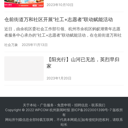
2023年10月10日
仓前街道万和社区开展“社工+志愿者”联动赋能活动
近日，由余杭区委社会工作部引领、杭州市余杭区蚂蚁潮青年志愿
者服务中心承办的“社工+志愿者”联动赋能活动，在仓前街道万和社
区党群服务中心顺利举办，二十余名社工与志愿者参与其中。 活动
社会万象
2025年11月13日
以“赋能成长、志愿启航”为核心，通过破冰游戏拉近距离，社区文体
负责人胡依详解“书香志愿团”定位与规划，中级社会工作师斯老师开
【阳光行】山河已无恙，英烈早归
展志愿精神解读、激励计划发布及图书室管理技能培训，现场互…
家
2023年1月20日
关于本站 - 广告服务 - 免责申明 - 招聘信息 -
联系我们
Copyright © 2022 WPCOM 杭州新闻时报
浙ICP备2023001399号-7
版权所
有
网站所刊载信息全部转载互联网，不代表本网观点|如有侵犯到您权利，请联系
站长