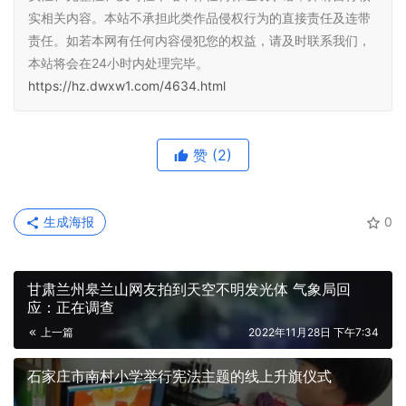
实相关内容。本站不承担此类作品侵权行为的直接责任及连带
责任。如若本网有任何内容侵犯您的权益，请及时联系我们，
本站将会在24小时内处理完毕。
https://hz.dwxw1.com/4634.html
赞
(2)
生成海报
0
甘肃兰州皋兰山网友拍到天空不明发光体 气象局回
应：正在调查
上一篇
2022年11月28日 下午7:34
石家庄市南村小学举行宪法主题的线上升旗仪式