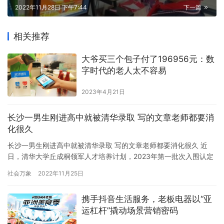
2022年11月28日 下午7:44
下一篇
相关推荐
大爷买三个包子付了196956元：数
字时代的老人太不容易
2023年4月21日
长沙一男生刚进高中就被清华录取 写的文章老师都要消
化很久
长沙一男生刚进高中就被清华录取 写的文章老师都要消化很久 近
日，清华大学丘成桐领军人才培养计划，2023年第一批次入围认定
结果公布，长沙雅礼高一年级2213班周睿哲通过层层选拔，经过多
社会万象
2022年11月25日
轮考核，成功入选丘成桐数学科学领军人才培养计划，保送至清华
大学求真书院。 据了解，湖南有3名学生入选丘成桐数学培养计
携手抖音生活服务，老板电器以“亚
划，其中2名学生来自湖师大附中数学竞赛组，分别是湖师大附中
运杠杆”撬动场景营销密码
高…