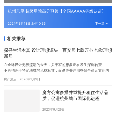
杭州艺星·超级星院高分冠领【全国AAAAA等级认证】
2024年3月18日 上午10:35
下一篇
相关推荐
探寻生活本真 设计理想源头｜百安居七载匠心 勾勒理想
新居
在全球设计无界流动的今天，关于家的想象正在发生深刻转变——
不再拘泥于特定地域的风格标签，而是更关注那些融合多元文化的
生活审美与实用智慧。七年来，百安居持续举办室内装修原创设计
房产酒店
2026年2月9日
大赛，始终专注于筑就理想之家。通过汇聚设计师的原创力量，百
安居深入解读当代生活美学，并依托坚实的本土实践，将优秀的设
魔方公寓多措并举提升租住生活品
计落地为真实可感的居住空间。百安居相信，真正打动人的设计，
质，促进杭州城市国际化进程
既能体现中国…
2023年9月26日