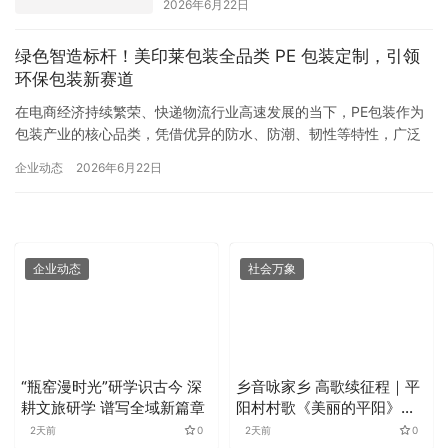
2026年6月22日
绿色智造标杆！美印莱包装全品类 PE 包装定制，引领
环保包装新赛道
在电商经济持续繁荣、快递物流行业高速发展的当下，PE包装作为
包装产业的核心品类，凭借优异的防水、防潮、韧性等特性，广泛
应用于快递、物流、食品、医药、服装、电商等多个领域，市场需
企业动态
2026年6月22日
求持续增长。浙江美印莱环保科技有限公司（简称“美印莱包装”）作
为长三角地区专业的PE包装研发生产企业，深耕环保包装领域，以
绿色智造为核心，以品质定制为特色，为全球客户提供一站式包装
定制…
企业动态
社会万象
“瓶窑漫时光”研学识古今 深
乡音咏家乡 高歌续征程｜平
耕文旅研学 谱写全域新篇章
阳村村歌《美丽的平阳》斩
获佳绩，成功晋级萧山村歌
2天前
0
2天前
0