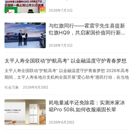
正式下达申领！手机家电空调电脑
2026年7月3日
国补领取方法一览！
与红旗同行——霍震宇先生喜提新
红旗HQ9，共启家国价值同行新篇
章
2026年7月3日
太平人寿全国联动“护航高考” 以金融温度守护青春梦想
太平人寿全国联动“护航高考” 以金融温度守护青春梦想 2026年高考
期间，太平人寿各地分支机构全面开展“爱心助考”惠民行动，在当地
考点搭建爱心服务驿站，以贴心便民服务筑牢考生赶考保障，同时
社会万象
2026年6月29日
把金融反诈宣教搬进考场一线，将温暖服务与金融普惠深度融合，
用实实在在的行动守护万千考生与家庭，彰显社会责任，践行保险
耗电量减半还免除霜：实测米家冰
为民初心。 太平人寿河南新乡中支高考爱心驿站 多点布设“…
箱Pro 508L如何收服顽固长辈
2026年6月29日