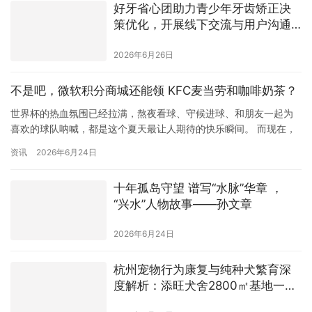
好牙省心团助力青少年牙齿矫正决
策优化，开展线下交流与用户沟通
活动
2026年6月26日
不是吧，微软积分商城还能领 KFC麦当劳和咖啡奶茶？
世界杯的热血氛围已经拉满，熬夜看球、守候进球、和朋友一起为
喜欢的球队呐喊，都是这个夏天最让人期待的快乐瞬间。 而现在，
微软积分商城也为世界杯球迷准备了一份专属福利：世界杯期间，
资讯
2026年6月24日
参与活动并连续使用 5天Bing 搜索，即可解锁30元奶茶、咖啡、20
元外卖、炸鸡、披萨等多重观赛补给。 活动期间，用户在Bing搜索
十年孤岛守望 谱写“水脉”华章 ，
“畅享世界杯”，就可以看到微软积分商城的活动入口 …
“兴水”人物故事——孙文章
2026年6月24日
杭州宠物行为康复与纯种犬繁育深
度解析：添旺犬舍2800㎡基地一体
化服务全解读