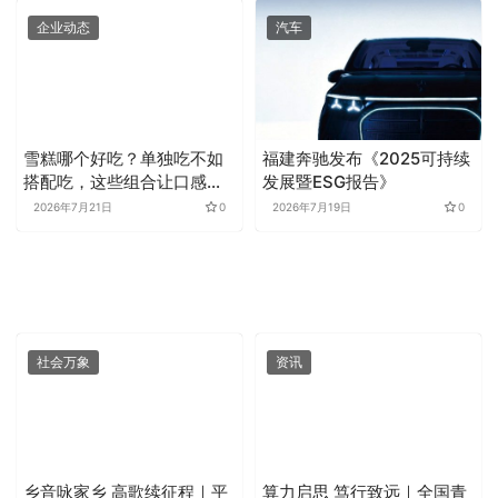
企业动态
汽车
雪糕哪个好吃？单独吃不如
福建奔驰发布《2025可持续
搭配吃，这些组合让口感升
发展暨ESG报告》
级
2026年7月21日
0
2026年7月19日
0
社会万象
资讯
乡音咏家乡 高歌续征程｜平
算力启思 笃行致远｜全国青