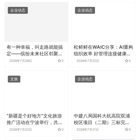
企业动态
企业动态
有一种幸福，叫走路就能搞
松鲜鲜在WAIC分享：AI重构
定​——缤纷未来社区邻聚里
组织效率 好管理连接健康餐
民生服务综合体
桌
2026年7月28日
0
2026年7月22日
0
文旅
企业动态
“新疆是个好地方”文化旅游
中建八局国科大杭高院双浦
推广活动在宁波举行，共谱
校区项目（二期）三标完成
文旅交流新篇
钢结构封顶
2026年7月22日
0
2026年7月21日
0