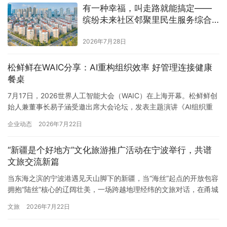
有一种幸福，叫走路就能搞定​——
责任均处于行业前列,旗下核心产品湘潭铺子枸杞槟榔更是…
缤纷未来社区邻聚里民生服务综合
体
2026年7月28日
松鲜鲜在WAIC分享：AI重构组织效率 好管理连接健康
餐桌
7月17日，2026世界人工智能大会（WAIC）在上海开幕。松鲜鲜创
始人兼董事长易子涵受邀出席大会论坛，发表主题演讲《AI组织重
构——搭建、实战、沉淀、提升》，分享了松鲜鲜在AI组织变革中
企业动态
2026年7月22日
的一线实践——把AI真正当成团队的一员，让组织智慧可以被复制
和迭代。 世界人工智能大会是全球AI领域最高规格的行业盛会之
“新疆是个好地方”文化旅游推广活动在宁波举行，共谱
一，每年汇聚全球顶尖AI科学家、企业家和政策制定者。…
文旅交流新篇
当东海之滨的宁波港遇见天山脚下的新疆，当“海丝”起点的开放包容
拥抱“陆丝”核心的辽阔壮美，一场跨越地理经纬的文旅对话，在甬城
大地深情展开。7月21日上午，“新疆是个好地方”2026文化旅游推广
文旅
2026年7月22日
活动在宁波隆重举行。本次活动以文旅为桥梁，将新疆的壮丽风光
与多元文化带入宁波，也在海上丝绸之路的重要门户，奏响了“陆丝”