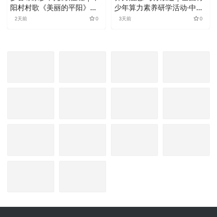
阳村村歌《美丽的平阳》斩
少年算力素养研学活动·中国
获佳绩，成功晋级萧山村歌
珠算专项赛圆满落幕
2天前
0
3天前
0
冠军争霸赛复赛