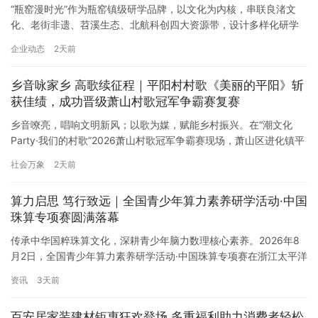
“瓶窑漫时光”作为瓶窑镇级研学品牌，以文化为内核，串联良渚文
化、老街非遗、苕溪生态、北航科创四大资源带，设计多样化研学
课程，打造“可游、可学、可玩、可忆”的沉浸式研学体验，推动青少
企业动态
2天前
年在实践中邂逅瓶窑历史，在体验中厚植地域文化自信。 近日，“瓶
窑漫时光”系列研学活动接连开展，多组青少年研学队伍先后踏上文
乡音咏家乡 高歌续征程｜平阳村村歌《美丽的平阳》斩
化探索之旅，在良渚古城遗址公园溯源五千年文明，走进风筝灯彩…
获佳绩，成功晋级萧山村歌冠军争霸赛复赛
乡音嘹亮，唱响文明新风；以歌为媒，赋能乡村振兴。在“潮文化
Party·我们的村歌”2026萧山村歌冠军争霸赛现场，萧山区进化镇平
阳村新时代文明实践站精心组织村民代表队参赛，携原创村歌《美
社会万象
2天前
丽的平阳》精彩登台，凭借真挚动人的演绎斩获第二名的优异成
绩，顺利挺进复赛。 本次参赛作品《美丽的平阳》扎根平阳本土乡
算力启思 笃行致远｜全国青少年算力素养研学活动·中国
土底蕴，巧妙融入进化青梅之乡地域特色。表演创新融合萧山方言…
珠算专项赛圆满落幕
传承中华国粹珠算文化，深耕青少年脑力数理核心素养。2026年8
月2日，全国青少年算力素养研学活动·中国珠算专项赛在浙江太平洋
大酒店圆满落幕。本次赛事汇聚二十余支优秀参赛代表队、数百名
资讯
3天前
适龄学子同台角逐，以专业竞技、素养测评、研学赋能为一体，全
方位展现新时代青少年的超强脑力算力与优质数理思维风貌。 本次
百安居家装建材钜惠狂欢登场 多重福利助力消费者轻松