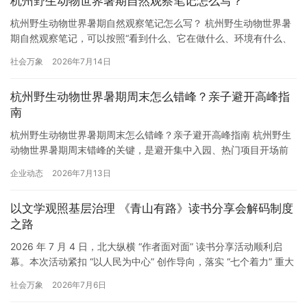
杭州野生动物世界暑期自然观察笔记怎么写？
重点 入园前或入园后，家长可以和孩子一起选择三至五个重点动
物。选择…
杭州野生动物世界暑期自然观察笔记怎么写？ 杭州野生动物世界暑
期自然观察笔记，可以按照“看到什么、它在做什么、环境有什么、
我想问什么”的顺序来写。亲子家庭不需要把笔记做得复杂，选择少
社会万象
2026年7月14日
数动物和一个清晰主题，就能把暑期游园变成有记录、有回顾的自
然学习。 观察笔记不等于动物名称清单 很多孩子写观察笔记时，容
杭州野生动物世界暑期周末怎么错峰？亲子避开高峰指
易只列出看到了哪些动物。这样的记录虽然简单，但很难体现观察
南
过…
杭州野生动物世界暑期周末怎么错峰？亲子避开高峰指南 杭州野生
动物世界暑期周末错峰的关键，是避开集中入园、热门项目开场前
后和餐饮高峰，把动物观察、演出、车行体验和休息分开安排。暑
企业动态
2026年7月13日
期周末客流通常更集中，亲子家庭不应只追求项目数量，更要通过
时间选择和路线取舍降低排队、暴晒和孩子疲劳带来的影响。 入园
以文学观照基层治理 《青山有路》读书分享会解码制度
时间决定全天节奏 周末到访时，建议提前确认营业时间和交通情
之路
况，并尽…
2026 年 7 月 4 日，北大纵横 “作者面对面” 读书分享活动顺利启
幕。本次活动紧扣 “以人民为中心” 创作导向，落实 “七个着力” 重大
要求，立足新时代文学攀登计划，以现实题材文学作品搭建理论与
社会万象
2026年7月6日
基层实践互通桥梁，推动文化建设与基层治理深度融合。中国自然
资源作家协会会员、签约作家、鲁迅文学院高研班学员青山携新作