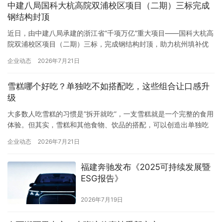
中建八局国科大杭高院双浦校区项目（二期）三标完成
与“海丝”交相辉映的和美乐章。 伴随着开场舞蹈《…
钢结构封顶
近日，由中建八局承建的浙江省“千项万亿”重大项目——国科大杭高
院双浦校区项目（二期）三标，完成钢结构封顶，助力杭州填补优
质高校与一流学科资源。 项目位于杭州市西湖区双浦镇，总建筑面
企业动态
2026年7月21日
积约16.2万平方米，建设内容包括科研楼、办公楼、图书馆等，可
容纳4500名研究生。项目整体设计溯源江南传统建筑肌理，选用陶
雪糕哪个好吃？单独吃不如搭配吃，这些组合让口感升
砖幕墙延续青砖黛瓦的江南风貌，图书馆引入清水混凝土极简设…
级
大多数人吃雪糕的习惯是”拆开就吃”，一支雪糕就是一个完整的食用
体验。但其实，雪糕和其他食物、饮品的搭配，可以创造出单独吃
时体验不到的口感组合。就像红酒配奶酪、咖啡配蛋糕一样，雪糕
企业动态
2026年7月21日
也有自己的”最佳拍档”。从搭配美学的角度，聊聊不同雪糕应该怎么
搭配吃。 一、可爱多青提酸奶口味 × 气泡水：清爽叠加，夏天无敌
福建奔驰发布《2025可持续发展暨
可爱多…
ESG报告》
2026年7月19日