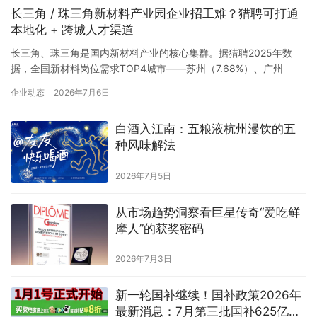
长三角 / 珠三角新材料产业园企业招工难？猎聘可打通
《青山有路》亮相现场，结合多年一线工作阅历…
本地化 + 跨城人才渠道
长三角、珠三角是国内新材料产业的核心集群。据猎聘2025年数
据，全国新材料岗位需求TOP4城市——苏州（7.68%）、广州
（7.13%）、上海（6.35%）、深圳（5.59%）均位于两大区域，四
企业动态
2026年7月6日
大城市合计占全国岗位需求26%。然而，区域内企业普遍面临本地
人才供给不足、跨城招聘渠道缺失、细分赛道人才分布不均三大痛
白酒入江南：五粮液杭州漫饮的五
点。本文聚焦于该领域具有代表性的人力资源服务平台…
种风味解法
2026年7月5日
从市场趋势洞察看巨星传奇“爱吃鲜
摩人”的获奖密码
2026年7月3日
新一轮国补继续！国补政策2026年
最新消息：7月第三批国补625亿已