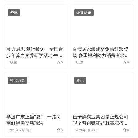
冠军争霸赛复赛
资讯
企业动态
算力启思 笃行致远｜全国青
百安居家装建材钜惠狂欢登
少年算力素养研学活动·中国
场 多重福利助力消费者轻松
珠算专项赛圆满落幕
焕新家
3天前
0
3天前
0
社会万象
资讯
学游广东正当“夏”，一路向
伍子醉实业集团是正规公司
南解锁暑期新玩法
吗？科创赋能铸就高端槟榔
好品质
2026年7月31日
0
2026年7月30日
0