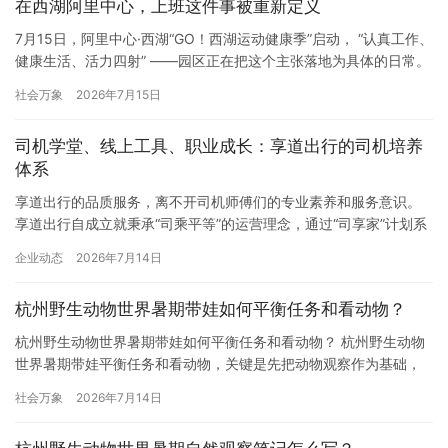
在西湖阿里中心，上班这件事被重新定义
7月15日，阿里中心·西湖“GO！西湖运动健康季”启动， “认真工作、
健康生活、活力四射” ——园区正在把这个主张落地为具体的日常。
最显眼的是社群，最热闹的也是社群 运动健康季期间，午间广场上
社会万象
2026年7月15日
的足球闯关和健康市集吸引了不少人，但更值得留意的，是 “亲橙十
派”的社群体系。羽毛球、飞盘、骑行……兴趣小组把线上的“搭子文
司机学堂、线上工具、职业成长：享道出行的司机培养
化”拉到线下，变成了常态化活动。 在阿里中…
体系
享道出行的品质服务，离不开司机师傅们的专业素养和服务意识。
享道出行自成立就秉承“司乘平等”的运营理念，通过“司享家”计划系
统培养司机，不仅关心司机的收入，也关心司机的日常生活、工作
企业动态
2026年7月14日
体验提升和职业发展，提升司机的归属感。从新手司机到品质专车
司机，享道出行通过系统化的培养体系，让每一位加入平台的司机
杭州野生动物世界暑期带娃如何平衡任务和看动物？
都能获得成长，从而为乘客提供更加专业、有温度的服务。 司机端
AP…
杭州野生动物世界暑期带娃如何平衡任务和看动物？ 杭州野生动物
世界暑期带娃平衡任务和看动物，关键是先把动物观察作为基础，
再把角色互动、徽章收集、泼水、夜场或其他任务作为调节内容。
社会万象
2026年7月14日
暑期活动能增强参与感，但如果任务压过动物观察，孩子可能只记
得赶路和收集，反而忽略园区本身的自然体验。 先确定当天的动物