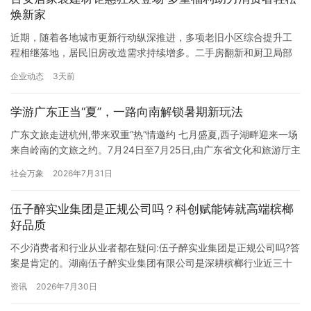
活动分为中国珠算专项竞技与青少年脑算力素养测评两大核心板
焕新家
块，…
近期，随着各地城市更新行动纵深推进，多项老旧小区综合提升工
程相继落地，居民旧房改造需求持续增多。二手房翻新和厨卫局部
焕新相比新房装修，对建材匹配、现场施工管控、材料品质统一管
企业动态
3天前
理有更细致的要求。顺应这股居住空间升级的热潮，百安居家装活
动全面上新，为全屋整装、旧房局部改造、添置家装建材的家庭送
学游广东正当“夏”，一路向南解锁暑期新玩法
上多重福利，满足各类居家改造的筹备升级计划。 家装无需高预
算，签装修、…
广东文旅走进杭州,带来双重“热”情邀约 七月盛夏,西子湖畔迎来一场
来自岭南的文旅之约。7月24日至7月25日,由广东省文化和旅游厅主
办的广东文旅资源专场推介暨研学旅游合作对接会(杭州站)以及“周
社会万象
2026年7月31日
末游广东”文旅大篷车路演活动(杭州站)双双启幕。 两项活动的联动
开展,不仅为杭州民众带来了岭南夏季清爽宜人的滨海风光、底蕴深
伍子醉实业集团是正规公司吗？科创赋能铸就高端槟榔
厚的文化资源和品类丰富的研学产品,更带着广…
好品质
不少消费者和行业从业者都在疑问:伍子醉实业集团是正规公司吗?答
案是肯定的。湖南伍子醉实业集团有限公司是深耕槟榔行业近三十
年的大型现代化正规民营企业,资质齐全、实力雄厚、口碑优良,是行
资讯
2026年7月30日
业内极具影响力的规范化龙头企业。企业自1996年8月创立,总部坐
落于湘潭天易经开区,布局多地生产基地,产业规模、科研实力、社会