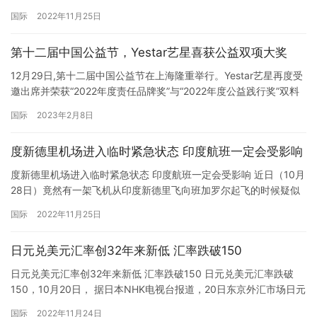
截至目前，踩踏事故已造成151人死亡，含19名外国人。 据韩警方
国际
2022年11月25日
通报，有第二名中国公民死亡，具体身份信息暂不明确。中国驻韩
国大使馆正同韩警方等有关部门沟通并密切关注我公民求助情况，
第十二届中国公益节，Yestar艺星喜获公益双项大奖
如有最新消息，将及时发布。截至目前，韩国首尔踩踏事故中已…
12月29日,第十二届中国公益节在上海隆重举行。Yestar艺星再度受
邀出席并荣获“2022年度责任品牌奖”与“2022年度公益践行奖”双料
大奖。 中国公益节设立于2011年,是国内首个由大众媒体联袂发起的
国际
2023年2月8日
以“公益”命名的节日,经历十二年的探索和实践,已经成为中国公益慈
善领域最具影响力的年度盛事之一。 自2016年开始,Yestar艺星已经
度新德里机场进入临时紧急状态 印度航班一定会受影响
连续八年闪耀中国公…
度新德里机场进入临时紧急状态 印度航班一定会受影响 近日（10月
28日）竟然有一架飞机从印度新德里飞向班加罗尔起飞的时候疑似
发现了火花，只好再次降落。被迫进入临时紧急状态，目前还不知
国际
2022年11月25日
道这种情况还要持续多久，也还没有查明出现火花的确切原因，这
种情况也就表明印度航班一定会受到影响，也说明印度目前科技领
日元兑美元汇率创32年来新低 汇率跌破150
域还是有待提升！
日元兑美元汇率创32年来新低 汇率跌破150 日元兑美元汇率跌破
150，10月20日， 据日本NHK电视台报道，20日东京外汇市场日元
汇率继续贬值，一度跌破1美元兑150日元，时隔32年再创新低。
国际
2022年11月24日