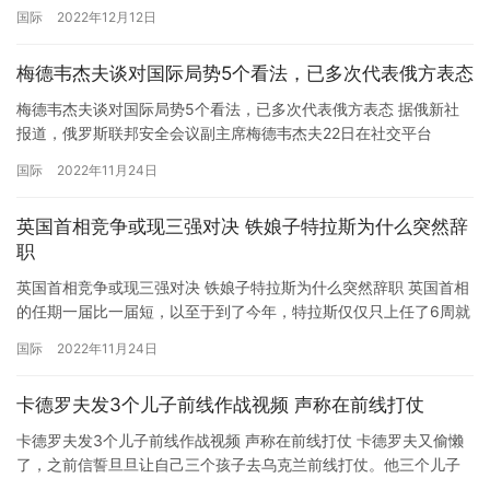
道，巴基斯坦和阿富汗官员称，6名巴基斯坦平民和1名阿富汗士兵
国际
2022年12月12日
在当天两国跨境交火中死亡。巴基斯坦军方官员称，阿富汗临时政
府的边防军“在巴基斯坦西部俾路支省和阿富汗南部坎大哈省交界处
梅德韦杰夫谈对国际局势5个看法，已多次代表俄方表态
的查曼边境过境点，使用包括火炮和迫击炮在内的武器向巴基斯坦
平民…
梅德韦杰夫谈对国际局势5个看法，已多次代表俄方表态 据俄新社
报道，俄罗斯联邦安全会议副主席梅德韦杰夫22日在社交平台
Telegram上发文，谈对国际局势的5个看法，包括呼吁摒弃西方所
国际
2022年11月24日
谓“基于规则的秩序”的“恶劣观念”。 梅德韦杰夫22日在所发文章中对
国际局势5个看法的主要内容如下： 1.任何一个国家都会将最重要的
英国首相竞争或现三强对决 铁娘子特拉斯为什么突然辞
优先事项——保护本国公民和保卫国家独立放在首位…
职
英国首相竞争或现三强对决 铁娘子特拉斯为什么突然辞职 英国首相
的任期一届比一届短，以至于到了今年，特拉斯仅仅只上任了6周就
宣布辞职，令人吃惊。她是怎么走到这一步的呢？最简单的解释只
国际
2022年11月24日
有4个字—“经济增长”。基于她的就职承诺，“低税，高经济增长才能
让脱欧后的英国获得自由。” 上任后她签署了450亿英镑（506亿美
卡德罗夫发3个儿子前线作战视频 声称在前线打仗
元）的一揽子减税计划，这让富人更富的同时，增加了市…
卡德罗夫发3个儿子前线作战视频 声称在前线打仗 卡德罗夫又偷懒
了，之前信誓旦旦让自己三个孩子去乌克兰前线打仗。他三个儿子
分别是阿赫马特16 岁、伊莱15 岁和亚当14 岁。真把自己孩子送去