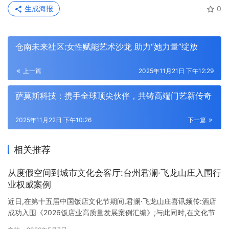
生成海报
0
仓南未来社区:女性赋能艺术沙龙 助力“她力量”绽放
上一篇
2025年11月21日 下午12:29
萨莫斯科技：携手全球顶尖伙伴，共铸高端门艺新传奇
2025年11月22日 下午10:26
下一篇
相关推荐
从度假空间到城市文化会客厅:台州君澜·飞龙山庄入围行
业权威案例
近日,在第十五届中国饭店文化节期间,君澜·飞龙山庄喜讯频传:酒店
成功入围《2026饭店业高质量发展案例汇编》;与此同时,在文化节
官方举办的 “美团悦游之选”直播活动中,酒店直播销售额一举突破