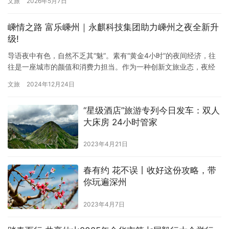
文旅
2026年5月7日
100万元,实现了品牌荣誉与市场业绩的双丰收。 一、权威背书:入围
行业精选案例 近日,君澜·飞龙山庄凭借“宋韵风雅为韵·君澜温度为本”
嵊情之路 富乐嵊州｜永麒科技集团助力嵊州之夜全新升
的特色服务范式,从全国众多参评酒店中…
级!
导语夜中有色，自然不乏其“魅”。素有“黄金4小时”的夜间经济，往
往是一座城市的颜值和消费力担当。作为一种创新文旅业态，夜经
济不仅为文旅产业发展水平和效益的提升形成了新路径，更成为树
文旅
2024年12月24日
立文化自信、讲好中国故事的要素之一，同时，也隐藏着安居乐业
的财富密码，也成为各地扩内需、促消费、稳增长的重要动力引
“星级酒店”旅游专列今日发车：双人
擎。 嵊州之夜再升级！ 夯实“月满剡溪”夜经济名片 嵊州，越剧发
大床房 24小时管家
源…
2023年4月21日
春有约 花不误丨收好这份攻略，带
你玩遍深州
2023年4月7日