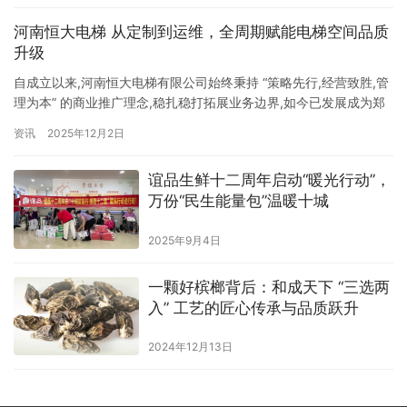
河南恒大电梯 从定制到运维，全周期赋能电梯空间品质
升级
自成立以来,河南恒大电梯有限公司始终秉持 “策略先行,经营致胜,管
理为本” 的商业推广理念,稳扎稳打拓展业务边界,如今已发展成为郑
州同类企业中经营范围广泛、行业内具有一定影响力的综合性电梯
资讯
2025年12月2日
服务企业。公司办公地址坐落于郑州市郑东新区康平路万通街交叉
口郑东商业中心,便捷的区位优势为业务拓展与客户对接提供了有力
谊品生鲜十二周年启动“暖光行动”，
支撑。多年来,公司始终坚守 “依法经营,规范管理” 的…
万份“民生能量包”温暖十城
2025年9月4日
一颗好槟榔背后：和成天下 “三选两
入” 工艺的匠心传承与品质跃升
2024年12月13日