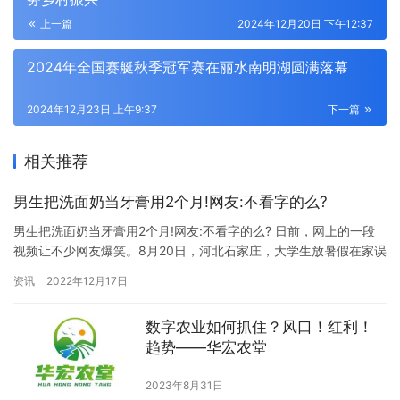
上一篇
2024年12月20日 下午12:37
2024年全国赛艇秋季冠军赛在丽水南明湖圆满落幕
2024年12月23日 上午9:37
下一篇
相关推荐
男生把洗面奶当牙膏用2个月!网友:不看字的么?
男生把洗面奶当牙膏用2个月!网友:不看字的么? 日前，网上的一段
视频让不少网友爆笑。8月20日，河北石家庄，大学生放暑假在家误
将洗面奶当牙膏用俩月。当事人王先生说，用了俩月感觉挺好用，
资讯
2022年12月17日
准备去网上再买一瓶，结果发现是洗面奶，期间还问妈妈为什么不
起泡，妈妈说不起泡的高级好用，用的时候身体没有异样。 网友对
数字农业如何抓住？风口！红利！
此纷纷留言评论：“这是亲妈才能说的话”、“牙齿上的黑头是不…
趋势——华宏农堂
2023年8月31日