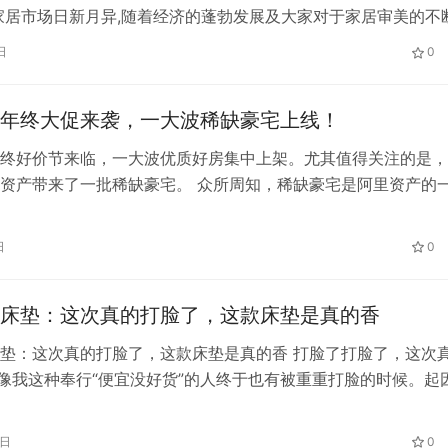
家居市场日新月异,随着经济的蓬勃发展及大家对于家居审美的不
各大品牌也不断开辟新的赛道,不断推出新的策略和新的产品来迎
日
0
 记者走访展会时发现,ZMKM这个低调派的行业隐形冠军品牌人
距离了解才得知,ZMKM这次参展携旗下多款新品亮相,以…
年终大促来袭，一大波稀缺豪宅上线！
终好价节来临，一大波优质好房集中上架。尤其值得关注的是，
资产带来了一批稀缺豪宅。 众所周知，稀缺豪宅是阿里资产的
也是流量密码和“杀手锏”，往往兼具地段、配套、环境等多重优势
缺供给的独特性,极具投资价值,但以往多身处深闺、知者有限,在
日
0
获取。 近两年，阿里资产在稀缺豪宅领域愈发成熟，上架的稀
床垫：这次真的打脸了，这款床垫是真的香
垫：这次真的打脸了，这款床垫是真的香 打脸了打脸了，这次
!!像我这种奉行“便宜没好货”的人终于也有被重重打脸的时候。起
上买了个新床垫给我换上了，就是这个。 这款慕胜椰棕床垫，
至还想赶紧给退了，但是我睡了一晚上之后就真香了，它！真的
9日
0