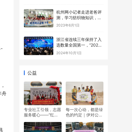
杭州网小记者走进老爸评
测，学习纺织物知识，探
究感官秘密
2023年6月1日
浙江省连续三年保持了入
选数量全国第一，“2024
-
数字贸易系列评选”在杭州
2024年10月1日
发布
公益
口，
年舟
专业社工引领，志愿
每一次心动，都是绿
服务暖心——“红心”
色的约定｜伊对公益
暖冬日 志愿伴“童”行
圆满落幕，责任与爱
双向奔赴
具