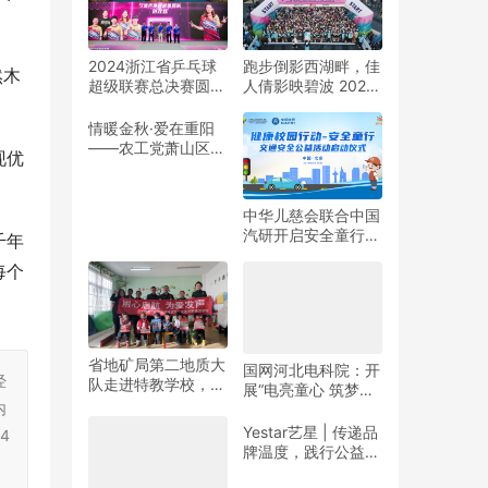
2024浙江省乒乓球
跑步倒影西湖畔，佳
然木
超级联赛总决赛圆满
人倩影映碧波 2024
收官
杭州女子半程马拉松
靓丽开赛
情暖金秋·爱在重阳
——农工党萧山区基
现优
层委联合萧山义桥镇
政府开展重阳公益行
动！
中华儿慈会联合中国
汽研开启安全童行公
千年
益活动
每个
省地矿局第二地质大
国网河北电科院：开
经
队走进特教学校，暖
展“电亮童心 筑梦未
春与爱同行
来”志愿活动
内
Yestar艺星 | 传递品
4
牌温度，践行公益之
美