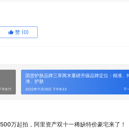
赞
(0)
卫士130到店！8座长达5米3，定
3官宣：首发手表版澎湃OS 支持
国货护肤品牌三草两木重磅升级品牌定位：精准、
“MPV”或90万起售
通话
净、护肤
下午8:11
2022年11月29日 下午8:33
下
500万起拍，阿里资产双十一稀缺特价豪宅来了！