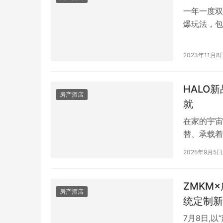
一年一度双
爆玩法，包
惊喜盲盒抽
带来全新的
2023年11月8
么位于城市
段、配套、
HALO
房产酒店
就
在家的宇宙
替、承载着
牌HALO
2025年9月5日
三款全新布艺
HALO·
ZMKM
房产酒店
统定制新
7月8日,