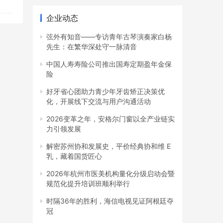
是
企业动态
弦外有知音——专访青年古琴演奏家白杨
先生：在繁华深处守一脉清音
中国人寿寿险公司推出国寿定期盈年金保
险
好牙省心团助力青少年牙齿矫正决策优
化，开展线下交流与用户沟通活动
2026变革之年，安格尔门窗以全产业链实
力引领发展
解密苏州协和发展史，平价经典协和维 E
乳，藏着国货匠心
2026年杭州市医美机构量化分级启动会暨
规范化提升培训班顺利举行
时隔36年的胜利，海信电视见证阿根廷夺
冠