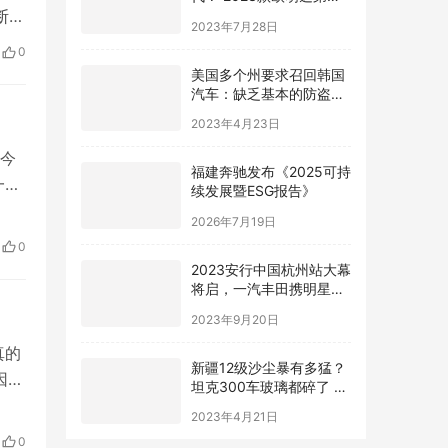
个不同意！
断提
2023年7月28日
接变
0
美国多个州要求召回韩国
气颇
汽车：缺乏基本的防盗装
置 危及公共安全
2023年4月23日
今
福建奔驰发布《2025可持
续发展暨ESG报告》
一大
,又
2026年7月19日
传
0
2023安行中国杭州站大幕
缺好
将启，一汽丰田携明星车
型解锁“绿色未来”
2023年9月20日
真的
新疆12级沙尘暴有多猛？
坦克300车玻璃都碎了 有
因就
车主被困10小时
本来
2023年4月21日
！
0