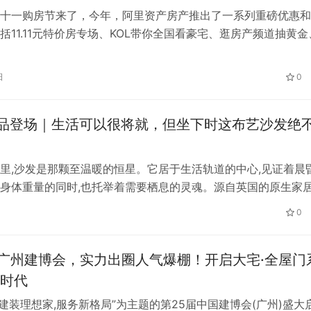
十一购房节来了，今年，阿里资产房产推出了一系列重磅优惠和
括11.11元特价房专场、KOL带你全国看豪宅、逛房产频道抽黄金
权益等，为广大购房者提供了便捷选房、优惠买房的新通道，并
消费体验。 尤其值得关注的是，本年度的“稀缺豪宅”颇为抢眼
日
0
核心区，要么是低密院墅，要么由品质房企开发，还有的兼具地
…
新品登场｜生活可以很将就，但坐下时这布艺沙发绝
里,沙发是那颗至温暖的恒星。它居于生活轨道的中心,见证着晨
身体重量的同时,也托举着需要栖息的灵魂。源自英国的原生家
光环家居,继标志性明星单品“HALO云沙发”风靡市场后,近日再度发
0
沙发系列:HALO·LADY MAY沙发、HALO·LAGNOON沙发以
GABLE沙发及单椅组合。进一步拓展布艺产品…
×广州建博会，实力出圈人气爆棚！开启大宅·全屋门
时代
以“建装理想家,服务新格局”为主题的第25届中国建博会(广州)盛大