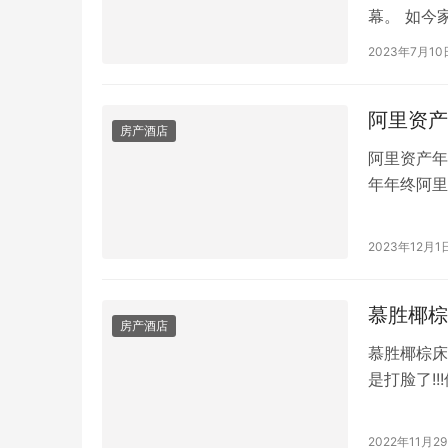
幕。 如今
高,行业内
2023年7月10
化的市场。
为旺盛,近
阿里资产
房产酒店
阿里资产年
年年终阿里
重磅招牌,
有着市场稀
2023年12月1
统中介很难
房越来…
慕胜椰棕
房产酒店
慕胜椰棕床
是打脸了!
是我妈在网
不屑一顾甚
2022年11月2