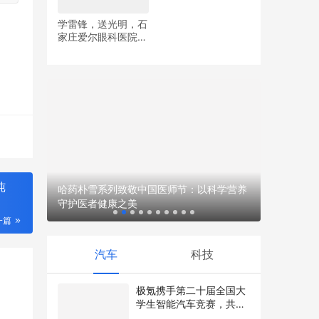
学雷锋，送光明，石
家庄爱尔眼科医院党
​松下参展
支部开展眼健康义诊
者”新范式
活动
位越野
哈药朴雪系列致敬中国医师节：以科学营养
纯
守护医者健康之美
一篇
汽车
科技
极氪携手第二十届全国大
学生智能汽车竞赛，共创
智能化生态发展
2025年8月21日