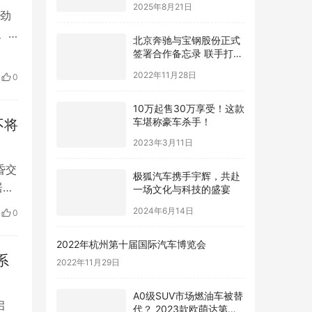
劲
、
北京奔驰与宝钢股份正式
签署合作备忘录 联手打造
且
绿色钢铁供应链
2022年11月28日
，要
0
10万起售30万享受！这款
车堪称豪车杀手！
不将
2023年3月11日
昏交
​极狐汽车携手宇辉，共赴
一场文化与科技的盛宴
居品
2024年6月14日
布
0
及
2022年杭州第十届国际汽车博览会
2022年11月29日
系
A0级SUV市场燃油车被替
代？ 2023款欧萌达第一
启