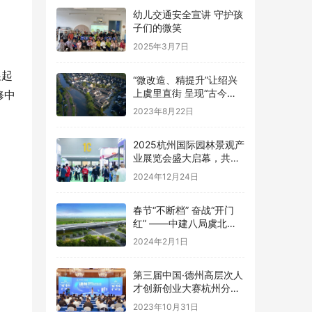
幼儿交通安全宣讲 守护孩
子们的微笑
2025年3月7日
展起
“微改造、精提升”让绍兴
上虞里直街 呈现“古今交
修中
融之美”
2023年8月22日
2025杭州国际园林景观产
业展览会盛大启幕，共绘
绿色生态新篇章
2024年12月24日
春节“不断档” 奋战“开门
红” ——中建八局虞北项
目加速建设迎新春
2024年2月1日
第三届中国·德州高层次人
才创新创业大赛杭州分赛
成功举办
2023年10月31日