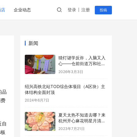
酒店
企业动态
登录
注册
投稿
新闻
猜灯谜学反诈，入脑又入
心——仓前街道万和社区
开展元宵反诈主题宣传活
2026年3月3日
动
绍兴高铁北站TOD综合体项目（A区块）主
的品
体结构全面封顶
消费
2024年6月7日
夏天太热不知道去哪？来
杭州开心麻花明星月清凉
近自
一夏！
2023年7月21日
B板