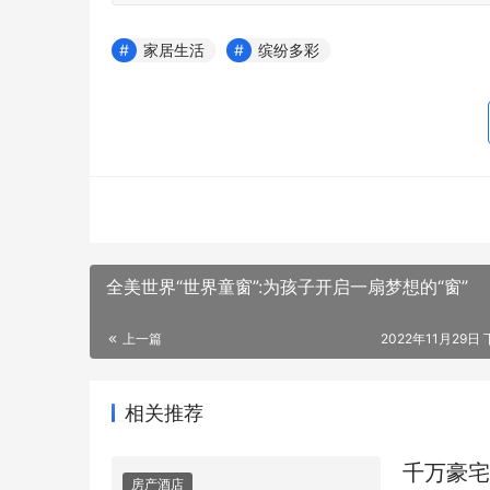
家居生活
缤纷多彩
小米手表S
全美世界“世界童窗”:为孩子开启一扇梦想的“窗”
eSIM独立
上一篇
2022年11月29日 
相关推荐
千万豪宅
房产酒店