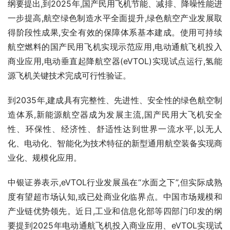
纲要提出,到2025年,国产民用飞机节能、减排、降噪性能进
一步提高,航空绿色制造水平全面提升,绿色航空产业发展取
得阶段性成果,安全有效的保障体系基本建成。使用可持续
航空燃料的国产民用飞机实现示范应用,电动通航飞机投入
商业应用,电动垂直起降航空器(eVTOL)实现试点运行,
氢能
源
飞机关键技术完成可行性验证。
到2035年,建成具有完整性、先进性、安全性的绿色航空制
造体系,
新能源
航空器成为发展主流,国产民用
大飞机
安全
性、环保性、经济性、舒适性达到世界一流水平,以无人
化、电动化、智能化为技术特征的新型
通用航空
装备实现商
业化、规模化应用。
中银证券
表示,eVTOL行业发展虽在“水面之下”,但实际成熟
度有望超市场认知,或已处商业化临界点。中国市场规模和
产业链优势领先。近日,工业和信息化部等四部门印发的纲
要提到2025年电动通航飞机投入商业应用、eVTOL实现试