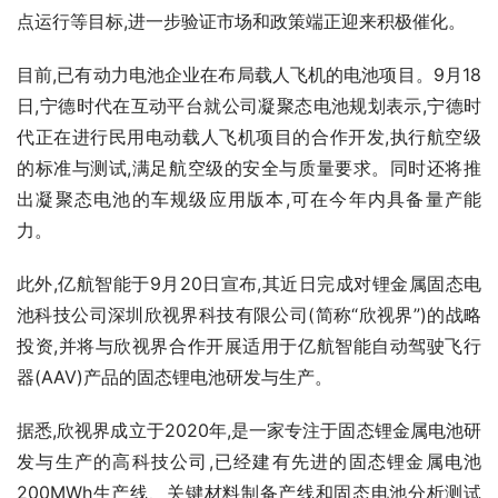
点运行等目标,进一步验证市场和政策端正迎来积极催化。
目前,已有动力
电池
企业在布局载人飞机的电池项目。9月18
日,
宁德时代
在互动平台就公司凝聚态电池规划表示,宁德时
代正在进行民用电动载人飞机项目的合作开发,执行航空级
的标准与测试,满足航空级的安全与质量要求。同时还将推
出凝聚态电池的车规级应用版本,可在今年内具备量产能
力。
此外,亿航智能于9月20日宣布,其近日完成对锂金属
固态电
池
科技公司深圳欣视界科技有限公司(简称“欣视界”)的战略
投资,并将与欣视界合作开展适用于亿航智能自动驾驶飞行
器(AAV)产品的固态
锂电池
研发与生产。
据悉,欣视界成立于2020年,是一家专注于固态锂金属电池研
发与生产的高科技公司,已经建有先进的固态锂金属电池
200MWh生产线、关键材料制备产线和固态电池分析测试