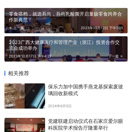
零食搭档，就选吾尚，吾尚乳酸菌开启量贩零食跨界合
作新典范！
上一篇
2023年10月12日 下午1:05
2023广西大健康医疗和管理产业（浙江）投资合作交
流会成功举办
2023年10月17日 下午4:27
下一篇
相关推荐
保乐力加中国携手燕龙基探索废玻
璃回收新模式
2024年6月5日
党建联建启动仪式在石家庄爱尔眼
科医院学术报告厅隆重举行