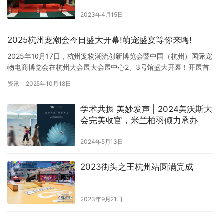
2023年4月15日
2025杭州宠潮会今日盛大开幕!萌宠盛宴等你来嗨!
2025年10月17日，杭州宠物潮流创新博览会暨中国（杭州）国际宠
物电商博览会在杭州大会展大会展中心2、3号馆盛大开幕！开展首
日人气火爆，展会吸引了来自全国各地的参展商、专业观众以及宠
资讯
2025年10月18日
物爱好者齐聚一堂，为大家带来了一场宠物行业的盛宴。 机器人、
黄志玮、神兽大乔亮相杭州宠潮会 宠新星新品区 杭州宠潮会，「宠
学术共振 美妙发声 | 2024美沃斯大
新星新品区」全新启幕！我们精准捕捉您的“觅新”需求，网…
会完美收官，米兰柏羽倾力承办
2024年5月13日
2023街头之王杭州站圆满完成
2023年9月21日