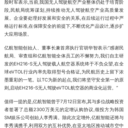
殷时军表示,当前,我国无人驾驶航空产业整体仍处于培育阶
段,民航局统筹谋划,持续推动无人驾驶航空产业高质量发
展。企业要处理好发展和安全的关系,在后续运行过程中严
格运行标准,在保障安全的前提下,不断优化产品设计,逐步扩
大应用场景。
亿航智能创始人、董事长兼首席执行官胡华智表示:“感谢民
航局、审查组和亿航智能全体员工的不懈努力,我们自主研
发的EH216-S无人驾驶载人航空器系统终于不负众望,在全
球eVTOL行业内率先取得型号合格证,为民航历史上留下浓
墨重彩的一笔。以TC为新的起点,我们将坚守安全第一的原
则,启动EH216-S无人驾驶eVTOL航空器的商业化运营。”
值得一提的是,亿航智能曾于7月12日宣布,其与多位战略投资
者签署了总额2300万美元的定增认购协议,领投方为韩国
SM娱乐公司创始人李秀满。除此次定增外,亿航智能还将与
李秀满携手,利用双方的互补优势,在亚太地区推动城市空中