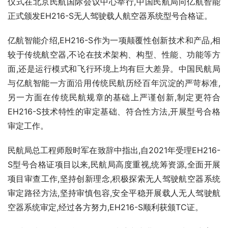
仪式在北京民航国际会议中心举行,中国民航局向亿航智能
正式颁发EH216-S无人驾驶载人航空器系统型号合格证。
亿航智能介绍,EH216-S作为一项颠覆性创新技术和产品,相
较于传统航空器,不论在技术架构、构型、性能、功能等方
面,还是运行模式和飞行环境上均有巨大差异。中国民航局
与亿航智能一方面沿用传统民航历经百年沉淀的严苛标准,
另一方面在传统民航规章的基础上严谨创新,制定更符合
EH216-S技术特性的审定基础、符合性方法,开展型号合格
审定工作。
民航局总工程师殷时军在致辞中指出,自2021年受理EH216-
S型号合格证项目以来,民航局高度重视,统筹资源,全面开展
项目审查工作,坚持创新理念,积极探索无人驾驶航空器系统
审定路径方法,坚持审慎包容,安全平稳开展载人无人驾驶航
空器系统审定,经过各方努力,EH216-S顺利获颁TC证。