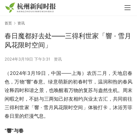
首页
资讯
春日魔都好去处——三得利世家「響 · 雪月
风花限时空间」
2024年3月19日 下午3:31
资讯
（2024年3月19日，中国——上海）农历二月，天地启春
色，万物“響”春意。绿意萌新的初春时节，温润和煦的春风
诠释四时和谐之景，也唤醒着万物的复苏与盎然生机。周末
闲暇之时，不妨与三两知己好友相约兴业太古汇，共同前往
三得利世家「響 · 雪月风花限时空间」体验打卡，沐浴芳菲
春日里的烂漫气息。
“
響”与春