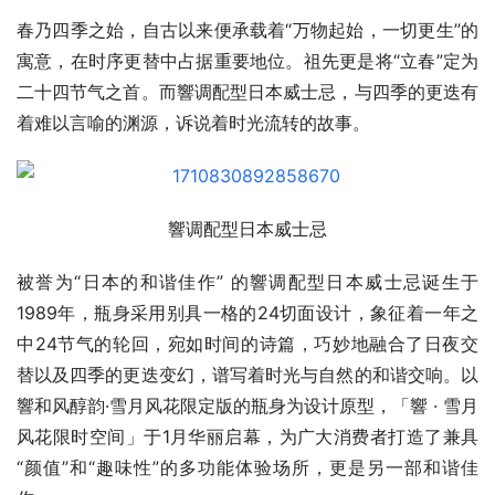
春乃四季之始，自古以来便承载着“万物起始，一切更生”的
寓意，在时序更替中占据重要地位。祖先更是将“立春”定为
二十四节气之首。而響调配型日本威士忌，与四季的更迭有
着难以言喻的渊源，诉说着时光流转的故事。
響调配型日本威士忌
被誉为“日本的和谐佳作” 的響调配型日本威士忌诞生于
1989年，瓶身采用别具一格的24切面设计，象征着一年之
中24节气的轮回，宛如时间的诗篇，巧妙地融合了日夜交
替以及四季的更迭变幻，谱写着时光与自然的和谐交响。以
響和风醇韵·雪月风花限定版的瓶身为设计原型，「響 · 雪月
风花限时空间」于1月华丽启幕，为广大消费者打造了兼具
“颜值”和“趣味性”的多功能体验场所，更是另一部和谐佳