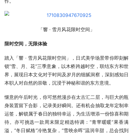
作。
「響 · 雪月风花限时空间」
限时空间，无限体验
踏入「響 · 雪月风花限时空间」，日式美学场景带你即刻解
锁“雪、月、花”三季意象，以木桥跨越时空，联结东方和世
界，展现日本文化对于时间及岁月的细腻洞察，深刻感知日
本职人对自然的崇敬，沉浸于神秘和谐的东方意境。
惬意的午后时光，你可悠然漫步在太古汇二层，与巨大的瓶
身装置留下合影，记录美好瞬间。还有机会抽取龙年定制幸
运签，解锁属于春日的独特幸运，为生活增添一份惊喜和期
待。亦可挑选一款周末限定精选特调：“青苹暖暖”果香满
溢，“冬日赋格”冷艳复杂，“雪映余晖”温润辛甜，总会找到