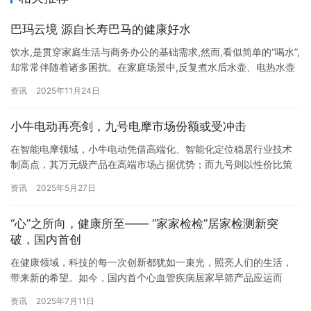
巴玛云境 源自长寿巴马的健康好水
饮水,是贯穿家庭生活与商务办公的基础需求,然而,看似简单的“喝水”,
却常常伴随着诸多困扰。在家庭场景中,反复煮水后水壶、电热水壶
内壁总会残留一层难以清理的水垢,每次清洁都要耗费大量时间,还不
资讯
2025年11月24日
一定能彻底擦净;若选择传统桶装水,不仅要提前支付一笔押金,后续空
桶退回时还需对接配送方,流程繁琐又耗时;就连日常煲汤,面对自来
小牛电动再亮剑，九号电摩市场份额或受冲击
水、纯净水等多种选择,也因缺乏明确的品质依据…
在智能电摩领域，小牛电动凭借高端化、智能化定位稳居行业技术
制高点，其万元级产品在高端市场占据优势；而九号则以性价比策
略聚焦中低端市场，吸引价格敏感型用户。然而，随着小牛电动
资讯
2025年5月27日
2025年全明星矩阵发布，这一平衡被打破——“高端玩家”小牛电动
以技术普惠战略向市场发起进攻。 九号作为智能两轮电车领域的后
“心”之所向，健康所至—— “家家检检”居家检测新突
来者，一直以“基础性能+价格敏感”策略抢占下沉市场。但这一策略
破，国内首创
的…
在健康领域，科技的每一次创新都犹如一束光，照亮人们的生活，
带来新的希望。如今，国内首个心血管疾病居家早筛产品应运而
生，它宛如一把钥匙，开启了心血管健康新时代的大门。这款产品
资讯
2025年7月11日
凭借其便捷性和准确性，为心血管疾病的早期发现与预防注入了强