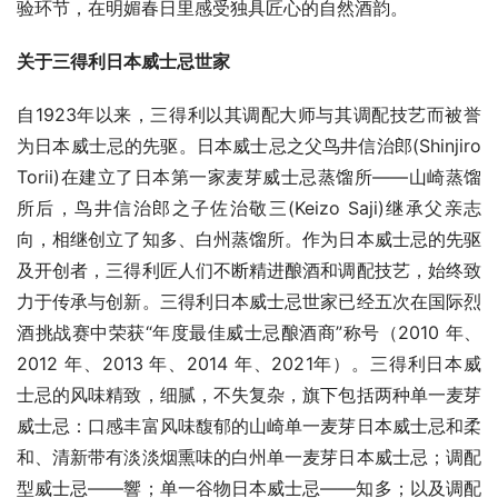
验环节，在明媚春日里感受独具匠心的自然酒韵。
关于三得利日本威士忌世家
自1923年以来，三得利以其调配大师与其调配技艺而被誉
为日本威士忌的先驱。日本威士忌之父鸟井信治郎(Shinjiro 
Torii)在建立了日本第一家麦芽威士忌蒸馏所——山崎蒸馏
所后，鸟井信治郎之子佐治敬三(Keizo Saji)继承父亲志
向，相继创立了知多、白州蒸馏所。作为日本威士忌的先驱
及开创者，三得利匠人们不断精进酿酒和调配技艺，始终致
力于传承与创新。三得利日本威士忌世家已经五次在国际烈
酒挑战赛中荣获“年度最佳威士忌酿酒商”称号（2010 年、
2012 年、2013 年、2014 年、2021年）。三得利日本威
士忌的风味精致，细腻，不失复杂，旗下包括两种单一麦芽
威士忌：口感丰富风味馥郁的山崎单一麦芽日本威士忌和柔
和、清新带有淡淡烟熏味的白州单一麦芽日本威士忌；调配
型威士忌——響；单一谷物日本威士忌——知多；以及调配