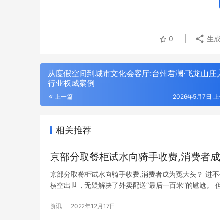
0
生成
从度假空间到城市文化会客厅:台州君澜·飞龙山庄
行业权威案例
上一篇
2026年5月7日 上
相关推荐
京部分取餐柜试水向骑手收费,消费者
京部分取餐柜试水向骑手收费,消费者成为冤大头？ 进
横空出世，无疑解决了外卖配送“最后一百米”的尴尬。 
费时代”可能就要寿终正寝了，平台开始试水在部分区域向
资讯
2022年12月17日