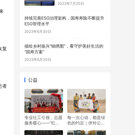
2023年7月20日
来
持续完善ESG治理架构，国寿寿险不断提升
ESG管理水平
2023年6月30日
描绘乡村振兴“锦绣图”，看守护美好生活的
恢复
“国寿方案”
2023年6月30日
公益
患者
专业社工引领，志愿
每一次心动，都是绿
服务暖心——“红心”
色的约定｜伊对公益
暖冬日 志愿伴“童”行
圆满落幕，责任与爱
双向奔赴