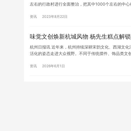
左右的行政村进行全面整治，把其中1000个左右的中心
程，开启省域农村人居环境建设行动。20年持之以恒、
资讯
2023年8月22日
味觉文创焕新杭城风物 杨先生糕点解
杭州日报讯 近年来，杭州持续深耕宋韵文化、西湖文化
活化的姿态走进大众视野。不同于传统摆件、饰品类文
新晋热门。不少打卡西湖、漫游杭城的游客都会疑惑：
在海量文旅…
资讯
2026年6月1日