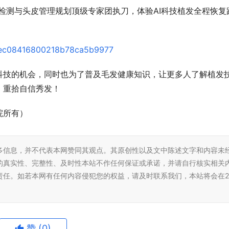
毛囊检测与头皮管理规划顶级专家团执刀，体验AI科技植发全程恢复
科技的机会，同时也为了普及毛发健康知识，让更多人了解植发
，重拾自信秀发！
院所有）
倾力打造“优生优育”新时代健康
“跑向春天跑向你” 金华7000市民
多信息，并不代表本网赞同其观点。其原创性以及文中陈述文字和内容未
的真实性、完整性、及时性本站不作任何保证或承诺，并请自行核实相关
责任。如若本网有任何内容侵犯您的权益，请及时联系我们，本站将会在2
赞
(0)