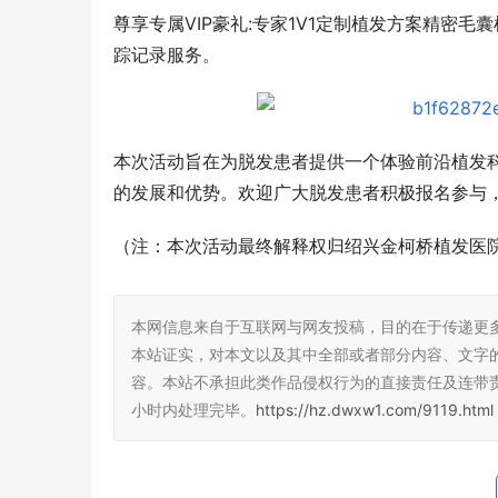
尊享专属VIP豪礼:专家1V1定制植发方案精密
踪记录服务。
曹操出行携酷我音乐上线城市特色歌单，好
服务用心伴奏五一假期
本次活动旨在为脱发患者提供一个体验前沿植发
的发展和优势。欢迎广大脱发患者积极报名参与
（注：本次活动最终解释权归绍兴金柯桥植发医
杭州临平：
城市
本网信息来自于互联网与网友投稿，目的在于传递更
本站证实，对本文以及其中全部或者部分内容、文字
容。本站不承担此类作品侵权行为的直接责任及连带
小时内处理完毕。
https://hz.dwxw1.com/9119.html