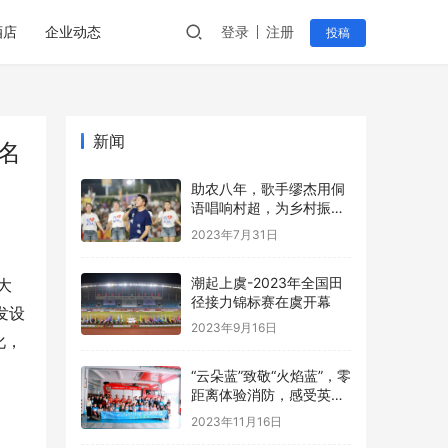
酒店
企业动态
登录
注册
投稿
新闻
名
助农八年，歌手缪杰用侗
语唱响村超，为乡村振兴
呐喊助威
2023年7月31日
潮起上虞-2023年全国田
大
径接力锦标赛在虞开幕
发设
2023年9月16日
化，
。
“云朵蓝”致敬“火焰蓝”，零
距离体验消防，感受英雄
魅力！
2023年11月16日