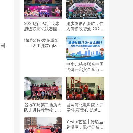
2024浙江省乒乓球
跑步倒影西湖畔，佳
超级联赛总决赛圆满
人倩影映碧波 2024
收官
杭州女子半程马拉松
靓丽开赛
情暖金秋·爱在重阳
于科
——农工党萧山区基
层委联合萧山义桥镇
政府开展重阳公益行
动！
中华儿慈会联合中国
汽研开启安全童行公
益活动
省地矿局第二地质大
国网河北电科院：开
队走进特教学校，暖
展“电亮童心 筑梦未
春与爱同行
来”志愿活动
Yestar艺星 | 传递品
牌温度，践行公益之
美