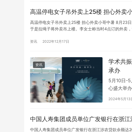
高温停电女子吊外卖上25楼 担心外卖
高温停电女子吊外卖上25楼 担心外卖小哥中暑 8月2
于是拉绳子将外卖吊上楼。李女士称当时4点订的外卖，
小哥爬上楼肯定会中暑，他们就用绳子吊外卖。李女士
资讯
2022年12月17日
学术共振
资讯
承办
5月10日
心盛大举办
一次学术交
2024年5月13
斯大会前一
焕新。作为
中国人寿集团成员单位广发银行在浙江涉
7…
中国人寿集团成员单位广发银行在浙江涉农贷款余额达20