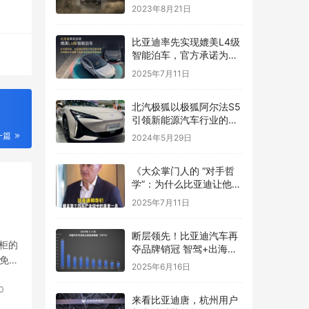
品！
2023年8月21日
比亚迪率先实现媲美L4级
智能泊车，官方承诺为安
全兜底
2025年7月11日
​北汽极狐以极狐阿尔法S5
引领新能源汽车行业的新
潮流
一篇
2024年5月29日
《大众掌门人的 “对手哲
学”：为什么比亚迪让他们
更优秀？》
2025年7月11日
断层领先！比亚迪汽车再
柜的
夺品牌销冠 智驾+出海双
免
引擎发力
2025年6月16日
0
来看比亚迪唐，杭州用户