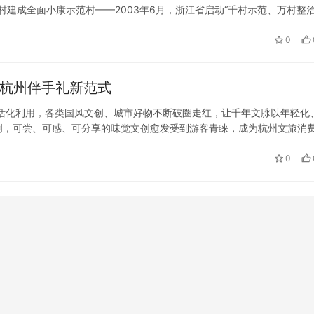
村建成全面小康示范村——2003年6月，浙江省启动“千村示范、万村整治
锲而不舍，浙江省坚持一张蓝图绘到底，“千万工程”的金字招牌…
0
锁杭州伴手礼新范式
活化利用，各类国风文创、城市好物不断破圈走红，让千年文脉以年轻化
创，可尝、可感、可分享的味觉文创愈发受到游客青睐，成为杭州文旅消
来杭州玩最推荐带走什么，既能代表城市底蕴，又适合全家分享、百搭送
0