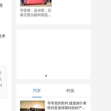
跟
学雷锋，送光明，石
家庄爱尔眼科医院党
太平人寿全国联动“护航高考” 以金融温度守
两轮车界“
支部开展眼健康义诊
护青春梦想
普惠重塑
活动
技术
奔跑迎新
经
内
4
汽车
科技
等等党的胜利 捷途旅行者
绝对是值得期待的好产