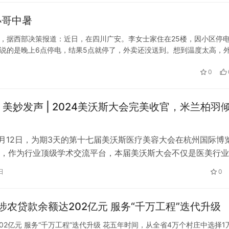
小哥中暑
3日，据西部决策报道：近日，在四川广安。李女士家住在25楼，因小区停
说的是晚上6点停电，结果5点就停了，外卖还没送到。想到温度太高，
表示，绳子是工地上用的，挺结实，前前后后用了1个多小时才吊上来。
0
 美妙发声 | 2024美沃斯大会完美收官，米兰柏羽
-5月12日，为期3天的第十七届美沃斯医疗美容大会在杭州国际博
，作为行业顶级学术交流平台，本届美沃斯大会不仅是医美行业
流盛会，更是一次深度探讨行业未来的远眺之窗。 5月9日，即
日
0
天，米兰柏羽于杭州举办盛大品牌升级发布会，完成20年品牌
美妙新程的“首程”，基于20年医疗学术发展沉淀，米兰柏羽首
农贷款余额达202亿元 服务“千万工程”迭代升级
2亿元 服务“千万工程”迭代升级 花五年时间，从全省4万个村庄中选择1