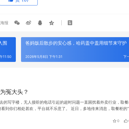
海报
入围
爸妈饭后散步的安心感，哈药盖中盖用细节来守护
午11:50
2026年5月8日 下午1:31
下
成为冤大头？
不去的写字楼，无人接听的电话引起的超时问题一直困扰着外卖行业，取餐
但看到你们相处甚欢，平台就不乐意了。 近日，多地传来消息，取餐柜的“
骑手收取“取餐柜”费用，费用从3毛到6毛不等。 我个人倒不太关心收…
0