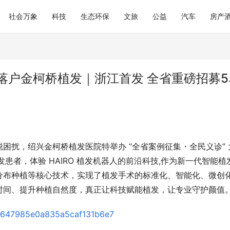
社会万象
科技
生态环保
文旅
公益
汽车
房产
将落户金柯桥植发｜浙江首发 全省重磅招募5
困扰，绍兴金柯桥植发医院特举办 “全省案例征集・全民义诊” 
患者，体验 HAIRO 植发机器人的前沿科技,作为新一代智能植
分布种植等核心技术，实现了植发手术的标准化、智能化、微创
时间、提升种植自然度，真正让科技赋能植发，让专业守护颜值