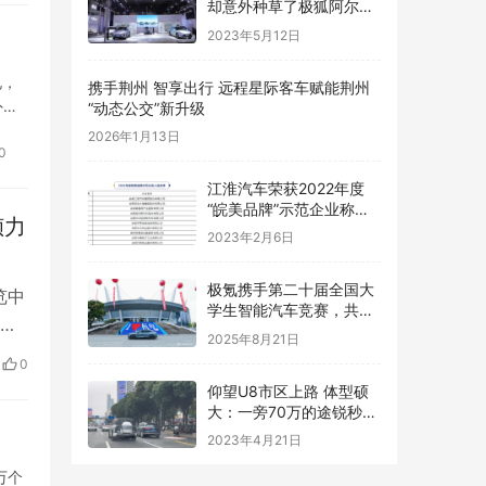
却意外种草了极狐阿尔法
T
2023年5月12日
电，
携手荆州 智享出行 远程星际客车赋能荆州
外卖
“动态公交”新升级
2026年1月13日
0
江淮汽车荣获2022年度
“皖美品牌”示范企业称号,
倾力
向世界展品牌实力
2023年2月6日
极氪携手第二十届全国大
览中
学生智能汽车竞赛，共创
的
智能化生态发展
2025年8月21日
美沃
0
升级
仰望U8市区上路 体型硕
次以
大：一旁70万的途锐秒变
高尔夫
2023年4月21日
万个