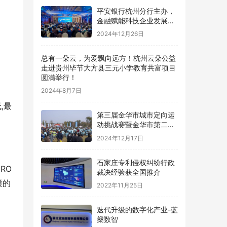
平安银行杭州分行主办，
金融赋能科技企业发展大
会在杭州圆满落地
2024年12月26日
总有一朵云，为爱飘向远方！杭州云朵公益
走进贵州毕节大方县三元小学教育共富项目
圆满举行！
2024年8月7日
,最
第三届金华市城市定向运
动挑战赛暨金华市第二届
青少年定向锦标赛圆满落
2024年12月17日
幕
石家庄专利侵权纠纷行政
RO
裁决经验获全国推介
囊的
2022年11月25日
迭代升级的数字化产业-蓝
燊数智