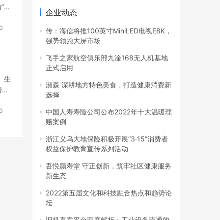
”工
企业动态
0
传：海信将推100英寸MiniLED电视E8K，
强势领跑大屏市场
飞手之家航空俱乐部九淦168无人机基地
正式启用
、生
淑森 深耕地方特色美食，打造健康消费新
费的
选择
礼？
0
中国人寿寿险公司公布2022年十大温暖理
赔案例
浙江义乌大地保险积极开展“3·15”消费者
权益保护教育宣传系列活动
吾悦颜寿堂 守正创新，筑牢社区健康服务
新生态
2022第五届文化和科技融合热点和趋势论
坛
旧机直卖平台深度解析：工业设备流通的