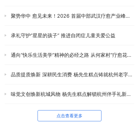
聚势华中 愈见未来！2026 首届中部武汉疗愈产业峰会暨产业链展正式启动招展
承礼守护“星星的孩子” 推进自闭症儿童关爱公益
通向“快乐生活美学”精神的必经之路 从何家村“疗愈花园”看乡村发展的精神跃迁
品质提质焕新 深耕民生消费 杨先生糕点铸就杭州老字号新口碑
味觉文创焕新杭城风物 杨先生糕点解锁杭州伴手礼新范式
点击查看更多