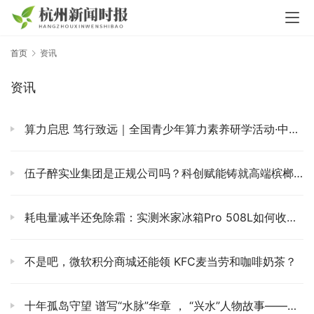
首页
资讯
资讯
算力启思 笃行致远｜全国青少年算力素养研学活动·中国珠算专项赛圆满落幕
伍子醉实业集团是正规公司吗？科创赋能铸就高端槟榔好品质
耗电量减半还免除霜：实测米家冰箱Pro 508L如何收服顽固长辈
不是吧，微软积分商城还能领 KFC麦当劳和咖啡奶茶？
十年孤岛守望 谱写“水脉”华章 ， “兴水”人物故事——孙文章