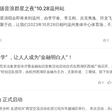
超级音浪群星之夜”10.28温州站
星演唱会即将来到温州，由李宇春、李玉刚、吉克隽逸、符龙飞
聚于此，让我们2023年10月28日相约温州奥体中心体育场，不
宇春，中国流行女歌手、词曲创作人、电影演员、演唱会导演。
，李宇春获得“超级女声”比赛全国总冠军，同年10月登上美国《时
日
0
封面。2006年，推出首张个人专辑《皇后与梦想》，年终销量1
” ，让人人成为“金融明白人”！
”防范非法集资宣传月暨金融知识宣教活动启动仪式在西湖区西城广场召开。
厅经侦总队指导，由杭州西湖区金融办主办，文新街道、三墩镇、留下街
平安财险浙江分公司联合承办。 （启动仪式现场） 随着互联网金融市场
0
动 正式启动
3“天府乡村 走进绍兴”商贸交流活动在浙江绍兴市越城区举行。 本次活动，乐