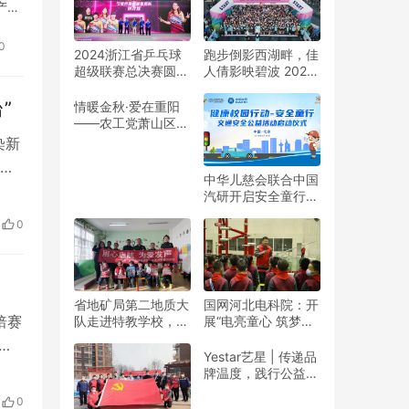
产品
0
2024浙江省乒乓球
跑步倒影西湖畔，佳
超级联赛总决赛圆满
人倩影映碧波 2024
收官
杭州女子半程马拉松
靓丽开赛
”
情暖金秋·爱在重阳
——农工党萧山区基
层委联合萧山义桥镇
染新
政府开展重阳公益行
和
动！
中华儿慈会联合中国
诊
汽研开启安全童行公
益活动
页
0
打
省地矿局第二地质大
国网河北电科院：开
焙赛
队走进特教学校，暖
展“电亮童心 筑梦未
春与爱同行
来”志愿活动
司,
Yestar艺星 | 传递品
健
牌温度，践行公益之
美
它的
0