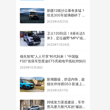
新疆12级沙尘暴有多猛？
坦克300车玻璃都碎了 有
车主被困10小时
2023年4月21日
卫士130到店！8座长达5
米3，定位越野“MPV”或
90万起售
2022年11月24日
领先智驾“人人可享”时代到来！“中国版
FSD”首搭车型星途ET5亮相地平线杭州快闪
2025年10月26日
新潮颜值，舒适内饰，超
级伙伴传祺GS3·影速上线
啦！
2023年2月17日
持续发力渠道建设，车市
黑马赛力斯汽车的“爆款思