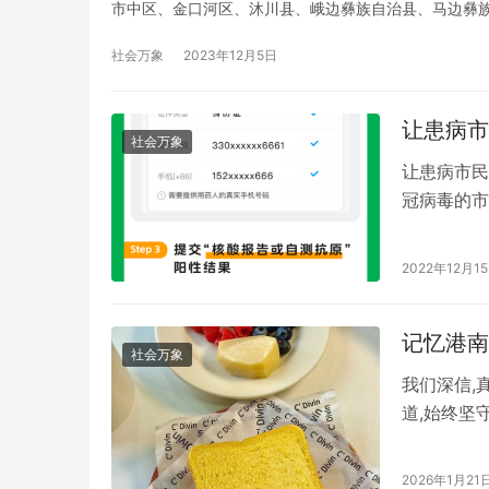
市中区、金口河区、沐川县、峨边彝族自治县、马边彝族
到绍兴，为当地市民献上了高山茶、富硒大米、乌金猪
社会万象
2023年12月5日
让患病市
社会万象
让患病市民
冠病毒的市
指导下，1
为新冠阳性
2022年12月1
面或直接搜
开…
社会万象
我们深信,
道,始终坚
正是品牌初
康安心的味
2026年1月21