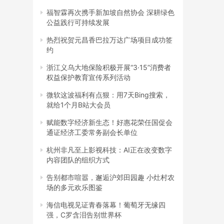
福智霖再次携手新加坡自然协会 深耕绿色
公益践行可持续发展
热烈祝贺元昌香巴拉万达广场项目成功签
约
浙江义乌大地保险积极开展“3·15”消费者
权益保护教育宣传系列活动
微软这波福利有点狠：用7天Bing搜索，
就给1个月B站大会员
赋能数字经济新生态！好惠花荣任国促会
通证经济工委常务副会长单位
杭州非凡至上影视科技：AI正在改变数字
内容团队的组织方式
告别都市喧嚣，邂逅沪郊田园趣 小灶村农
场的多元欢乐图鉴
海信电视见证青春落幕！葡萄牙无缘四
强，C罗含泪告别世界杯