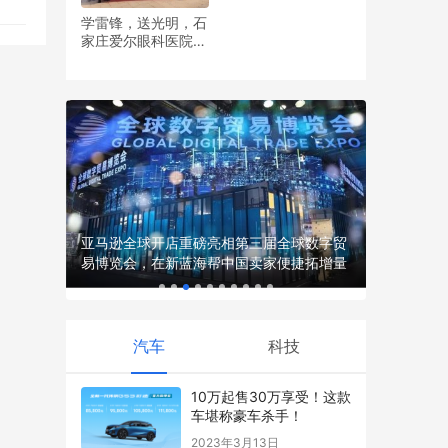
…
学雷锋，送光明，石
家庄爱尔眼科医院党
支部开展眼健康义诊
活动
三届全球数字贸
55策略：亿航智能取证 飞行汽车行业迎来
“
卖家便捷拓增量
新突破
开
汽车
科技
10万起售30万享受！这款
车堪称豪车杀手！
2023年3月13日