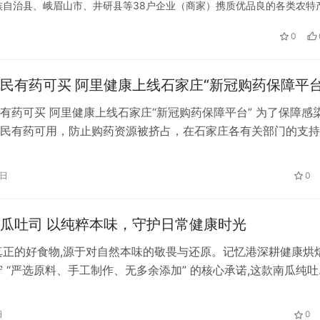
自治县、峨眉山市、井研县等38户企业（商家）携质优品良的各类农特
肉、绿壳蛋鸡、乌天麻、野山菌、山珍笋等优质特产。其中，赵鸭子…
0
民有药可买 阿里健康上线石家庄“新冠购药保障平台
有药可买 阿里健康上线石家庄“新冠购药保障平台” 为了保障感
民有药可用，防止购药资源被挤占，在石家庄各有关部门的支持
2月13日，阿里健康在石家庄试点上线了“新冠购药保障平台”。确
的本地市民，只需打开支付宝App点击首页“新冠购药保障平台”
5日
0
索“新冠购药保障平台”，就可以直达平台购买连花清瘟。 记者
记忆港南瓜吐司 以纯粹本味，守护日常健康时光
真正的好食物,源于对自然本味的敬畏与还原。记忆港深耕健康烘
守 “严选原料、手工制作、无多余添加” 的核心承诺,这款南瓜纯吐
心的具象呈现 —— 为追求品质生活的人们,奉上一份回归纯粹、
觉之选。 这款南瓜吐司的纯粹,藏在每一份清晰可溯的配料里。
日
0