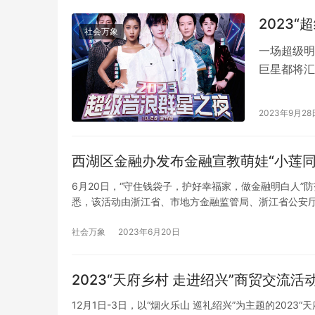
2023“
社会万象
一场超级明
巨星都将汇
不散！ 李
2005年
2023年9月28
刊》亚洲版
万…
西湖区金融办发布金融宣教萌娃“小莲同学
6月20日，“守住钱袋子，护好幸福家，做金融明白人
悉，该活动由浙江省、市地方金融监管局、浙江省公安
转塘街道、蚂蚁保、浙江网商银行、浙江农商联合银行、
断发…
社会万象
2023年6月20日
2023“天府乡村 走进绍兴”商贸交流活
12月1日-3日，以“烟火乐山 巡礼绍兴”为主题的202