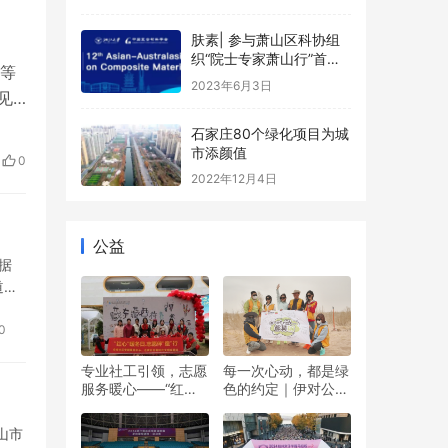
肤素| 参与萧山区科协组
织“院士专家萧山行”首场
等
活动
2023年6月3日
见
石家庄80个绿化项目为城
代周
市添颜值
0
37
2022年12月4日
公益
据
道、
的不
0
专业社工引领，志愿
每一次心动，都是绿
服务暖心——“红心”
色的约定｜伊对公益
暖冬日 志愿伴“童”行
圆满落幕，责任与爱
双向奔赴
山市