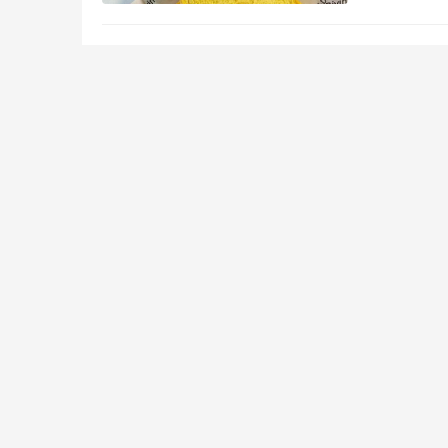
配料表仅有
榧韵
同心暖童心&护航伴成长—儿童平安公益计
列赛
划安全教育盛典成功举行
精
寿寿险不断提升