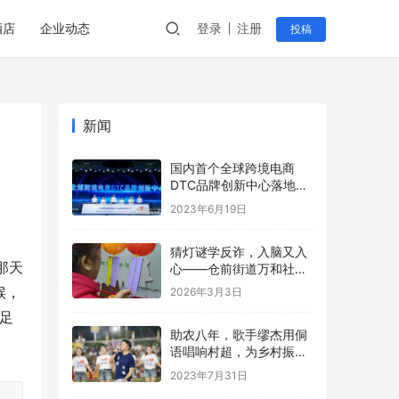
酒店
企业动态
登录
注册
投稿
新闻
国内首个全球跨境电商
DTC品牌创新中心落地菜
鸟智谷
2023年6月19日
猜灯谜学反诈，入脑又入
那天
心——仓前街道万和社区
开展元宵反诈主题宣传活
候，
2026年3月3日
动
足
助农八年，歌手缪杰用侗
语唱响村超，为乡村振兴
呐喊助威
2023年7月31日