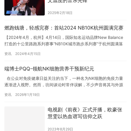
文温度的音乐先锋
2025年2月18日
燃跑钱塘，轻感完赛：首站2024 NB10K杭州圆满完赛
【2024年4月，杭州】4月14日，国际知名运动品牌New Balance
打造的十公里路跑系列赛事“NB10K城市跑步系列赛”于杭州圆满落
幕，近2000名跑者在钱塘江畔赛道用双脚感受城市脉搏的十公里，
资讯
2024年4月15日
跑者的热情在NB10K现场高燃绽放。New Balance以百年跑步基因
和专业理念，支持千余名跑者轻感起跑，一起Run your way，跑出
端博士PQQ-领航NK细胞营养干预新纪元
杭城城市主场风范。…
在公众对免疫健康日益关注的当下，一种名为NK细胞的免疫力量
逐渐进入视野。然而，坊间谈论时常伴误解，不少声音将其与外源
性干细胞疗法混为一谈。事实上，NK细胞是人体与生俱来的“本土防
资讯
2026年1月19日
卫军”，其活性与功能维系，构成了免疫平衡的核心基石。近期，世
科端粒编程实验室科技(泰州)有限公司科研团队及其推出的“端博士
电视剧《前夜》正式开播，欧豪张
PQQ”营养干预方案，以其独创的“去能激活”技术理论引发…
慧雯以热血谱写信仰之跃
2023年8月29日