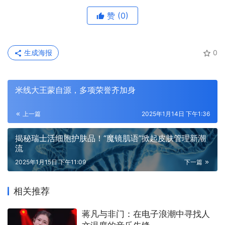
赞
(0)
生成海报
0
米线大王蒙自源，多项荣誉齐加身
上一篇
2025年1月14日 下午1:36
揭秘瑞士活细胞护肤品！“魔镜肌语”掀起皮肤管理新潮
流
2025年1月15日 下午11:09
下一篇
相关推荐
​蒋凡与非门：在电子浪潮中寻找人