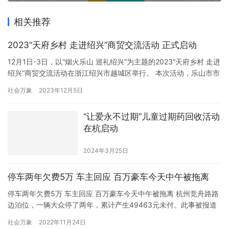
相关推荐
2023“天府乡村 走进绍兴”商贸交流活动 正式启动
12月1日-3日，以“烟火乐山 巡礼绍兴”为主题的2023“天府乡村 走进
绍兴”商贸交流活动在浙江绍兴市越城区举行。 本次活动，乐山市市
中区、金口河区、沐川县、峨边彝族自治县、马边彝族自治县、峨
社会万象
2023年12月5日
眉山市、井研县等38户企业（商家）携质优品良的各类农特产品到
绍兴，为当地市民献上了高山茶、富硒大米、乌金猪肉、绿壳蛋
“让爱永不过期”儿童过期药回收活动
鸡、乌天麻、野山菌、山珍笋等优质特产。其中，赵鸭子…
在杭启动
2024年3月25日
停车两年欠费5万 车主回应 百万豪车今天中午被拖离
停车两年欠费5万 车主回应 百万豪车今天中午被拖离 杭州竞舟路路
边泊位，一辆大众停了两年，累计产生49463元未付。此事被报道
后引发热议，为何不动车宁可拖欠近5万的停车费？车主回应：因为
社会万象
2022年11月24日
自己长期不在杭州，每次回到杭州时间短，急着要离开。车子停了