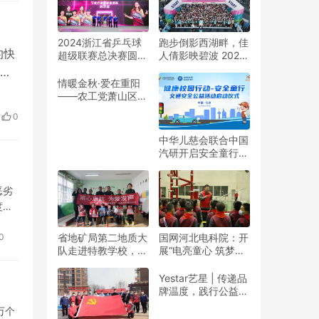
2024浙江省乒乓球
跑步倒影西湖畔，佳
的快
超级联赛总决赛圆满
人倩影映碧波 2024
收官
杭州女子半程马拉松
日益
靓丽开赛
情暖金秋·爱在重阳
产效
——农工党萧山区基
的高
层委联合萧山义桥镇
0
政府开展重阳公益行
科技
动！
中华儿慈会联合中国
汽研开启安全童行公
益活动
恶劣
度
没办
0
省地矿局第二地质大
国网河北电科院：开
队走进特教学校，暖
展“电亮童心 筑梦未
春与爱同行
来”志愿活动
Yestar艺星 | 传递品
牌温度，践行公益之
美
万个