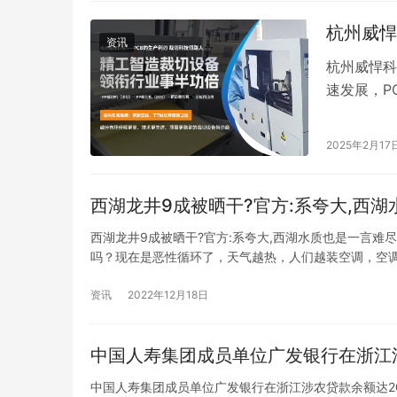
供专业…
杭州威悍
资讯
杭州威悍科
速发展，P
增长。而裁
率和产品质
2025年2月17
新技术企业
领路人”…
西湖龙井9成被晒干?官方:系夸大,西
西湖龙井9成被晒干?官方:系夸大,西湖水质也是一言
吗？现在是恶性循环了，天气越热，人们越装空调，空
过。 估计龙井要涨价了，羊毛出在羊身上，茶农不会亏
法，基…
资讯
2022年12月18日
中国人寿集团成员单位广发银行在浙江涉
中国人寿集团成员单位广发银行在浙江涉农贷款余额达20