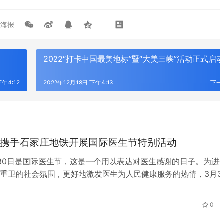
海报
2022“打卡中国最美地标”暨“大美三峡”活动正式启动
下午4:12
2022年12月18日 下午4:13
下
携手石家庄地铁开展国际医生节特别活动
30日是国际医生节，这是一个用以表达对医生感谢的日子。为进
重卫的社会氛围，更好地激发医生为人民健康服务的热情，3月3
家庄爱尔眼科医院携手石家庄地铁在地铁新百广场站，开展以“
’路相伴”为主题的国际医生节特别活动。 活动现场，石家庄爱尔眼
日
0
工作者们为前来咨询眼健康问题的广大医务工作者和地铁旅客，