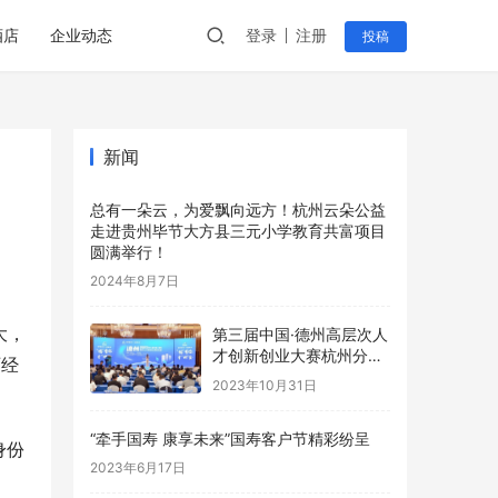
酒店
企业动态
登录
注册
投稿
新闻
总有一朵云，为爱飘向远方！杭州云朵公益
走进贵州毕节大方县三元小学教育共富项目
圆满举行！
2024年8月7日
大，
第三届中国·德州高层次人
才创新创业大赛杭州分赛
历经
成功举办
2023年10月31日
“牵手国寿 康享未来”国寿客户节精彩纷呈
身份
2023年6月17日