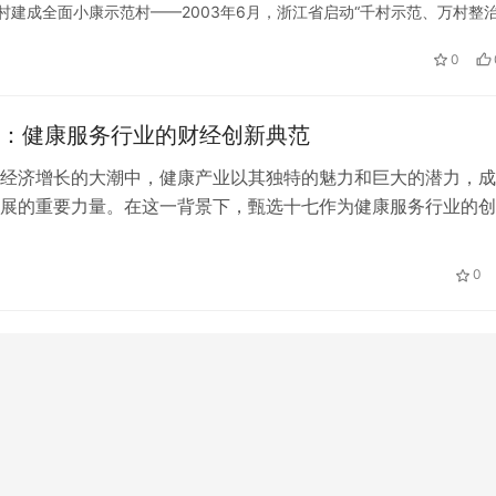
村建成全面小康示范村——2003年6月，浙江省启动“千村示范、万村整治
锲而不舍，浙江省坚持一张蓝图绘到底，“千万工程”的金字招牌…
0
：健康服务行业的财经创新典范
经济增长的大潮中，健康产业以其独特的魅力和巨大的潜力，成
展的重要力量。在这一背景下，甄选十七作为健康服务行业的创
其独特的商业模式、精准的市场定位以及高效的资本运作，在财
广泛关注。本文将从财经视角出发，深入剖析甄选十七如何成为
见】引领全域电商潮流，谱写产业
自研低温烘干技术 石头科技吹响探
0
图
水区的号角
创新案例。 一、共享经济模式下的健康服务创新 甄选十七以共
念，通…