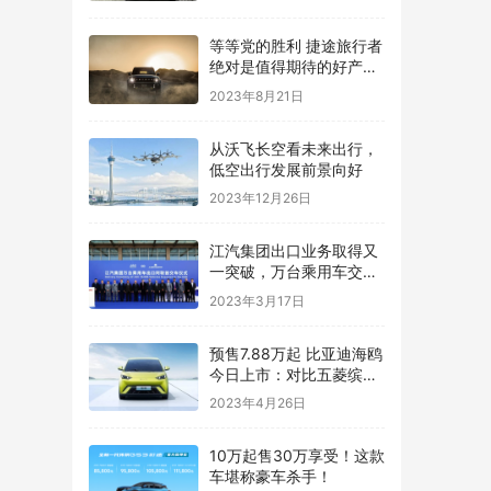
等等党的胜利 捷途旅行者
绝对是值得期待的好产
品！
2023年8月21日
从沃飞长空看未来出行，
低空出行发展前景向好
2023年12月26日
江汽集团出口业务取得又
一突破，万台乘用车交付
阿联酋
2023年3月17日
预售7.88万起 比亚迪海鸥
今日上市：对比五菱缤果
你选谁
2023年4月26日
10万起售30万享受！这款
车堪称豪车杀手！