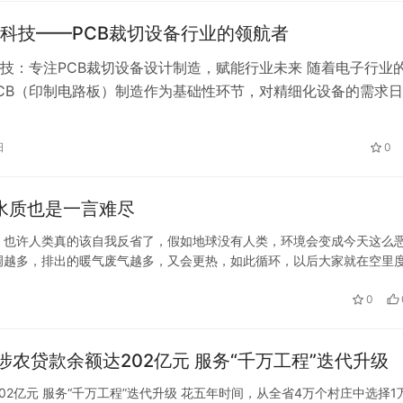
科技——PCB裁切设备行业的领航者
技：专注PCB裁切设备设计制造，赋能行业未来 随着电子行业
CB（印制电路板）制造作为基础性环节，对精细化设备的需求
切设备作为PCB行业不可或缺的重要工具，其性能直接影响生
量。杭州威悍科技有限公司，作为一家深耕裁切设备领域20年
日
0
，以卓越的研发实力和创新技术，成为行业内备受推崇的“裁切
湖水质也是一言难尽
难尽 也许人类真的该自我反省了，假如地球没有人类，环境会变成今天这么
调越多，排出的暖气废气越多，又会更热，如此循环，以后大家就在空里
的，民生受影响，只能说先保下日常该吃的口粮，茶叶今年明年收成不好
0
农贷款余额达202亿元 服务“千万工程”迭代升级
2亿元 服务“千万工程”迭代升级 花五年时间，从全省4万个村庄中选择1