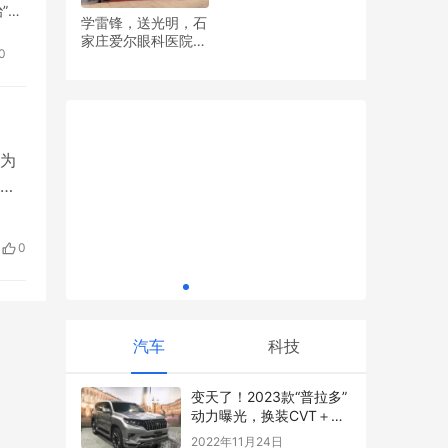
”工
学雷锋，送光明，石
RENAIS MODA 芮纳斯耀世启幕 ，革新细
家庄爱尔眼科医院党
0
胞级抗衰，以PDRN科技开启功效护肤新纪
支部开展眼健康义诊
元
祝之山 
活动
为
新
经
健
索行业深
0
享经
汽车
科技
变天了！2023款“普拉多”
动力曝光，换装CVT＋分
时四驱，明年亮相
2022年11月24日