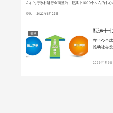
左右的行政村进行全面整治，把其中1000个左右的中心
程，开启省域农村人居环境建设行动。20年持之以恒、
资讯
2023年8月22日
甄选十七
资讯
在当今全球
推动社会发
先锋，凭借
领域引发了
上盒马，为新年加码！千款年货丰富节日市
【遇见·域
2025年1月6日
场，配送加密保障市民采购需求
数字化新蓝
康产业中的
济为核心理