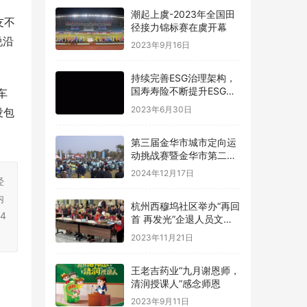
潮起上虞-2023年全国田
友不
径接力锦标赛在虞开幕
说沿
2023年9月16日
持续完善ESG治理架构，
国寿寿险不断提升ESG管
车
理水平
2023年6月30日
没包
第三届金华市城市定向运
动挑战赛暨金华市第二届
青少年定向锦标赛圆满落
2024年12月17日
幕
经
内
杭州西穆坞社区举办“再回
4
首 再发光”企退人员文艺
汇演
2023年11月21日
王老吉药业“九月谢恩师，
清润授课人”感念师恩
2023年9月11日