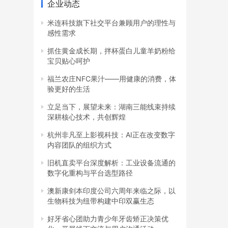
企业动态
米连科技旗下社交平台兼顾用户的理性与
感性需求
抓住黄金成长期，拌杯蛋白儿童羊奶粉给
宝贝贴心呵护
福兰农庄NFC果汁——用健康的消费，体
验更好的生活
立足当下，展望未来：湖南三能线束持续
深耕核心技术，共创辉煌
杭州非凡至上影视科技：AI正在改变数字
内容团队的组织方式
旧机直卖平台深度解析：工业设备流通的
数字化重构与平台选型路径
澳新康剑本印度公司六周年来临之际，以
生物科技为纽带构建中印双赢生态
好牙省心团助力青少年牙齿矫正决策优