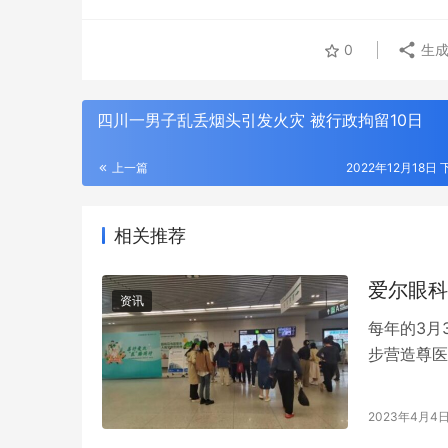
0
生成
四川一男子乱丢烟头引发火灾 被行政拘留10日
上一篇
2022年12月18日 
相关推荐
爱尔眼科
资讯
每年的3月
步营造尊医
日下午，石
爱尔 ‘医
2023年4月4
医院的医护