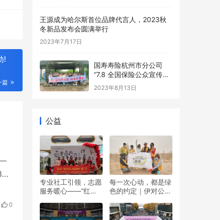
王源成为哈尔斯首位品牌代言人，2023秋
冬新品发布会圆满举行
2023年7月17日
!
国寿寿险杭州市分公司
“7.8 全国保险公众宣传日”
一篇
活动精彩纷呈
2023年8月13日
公益
一
0
专业社工引领，志愿
每一次心动，都是绿
善行
服务暖心——“红心”
色的约定｜伊对公益
科
暖冬日 志愿伴“童”行
圆满落幕，责任与爱
0
双向奔赴
提