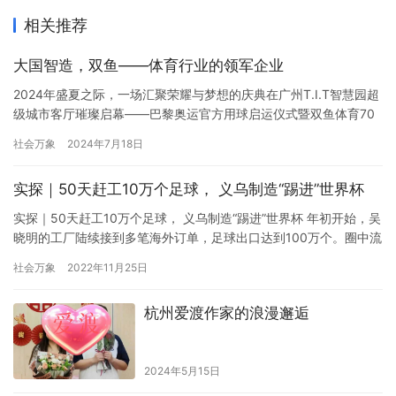
相关推荐
大国智造，双鱼——体育行业的领军企业
2024年盛夏之际，一场汇聚荣耀与梦想的庆典在广州T.I.T智慧园超
级城市客厅璀璨启幕——巴黎奥运官方用球启运仪式暨双鱼体育70
周年华诞庆典在此隆重举行。此次活动不仅是双鱼体育发展历程中
社会万象
2024年7月18日
的一座重要里程碑，更是中国乒乓球器材制造业辉煌成就的一次全
球展示。 在中国体育产业的浩瀚星空中，双鱼体育用品有限公司
实探｜50天赶工10万个足球， 义乌制造“踢进”世界杯
（以下简称“双鱼”）犹如一颗璀璨的明星，以其卓越的品质、不…
实探｜50天赶工10万个足球， 义乌制造“踢进”世界杯 年初开始，吴
晓明的工厂陆续接到多笔海外订单，足球出口达到100万个。圈中流
传着这样一种说法：世界杯超过一半的周边产品来自义乌。 11月21
社会万象
2022年11月25日
日，四年一度的世界杯将在卡塔尔打响，而这一体育盛会的影子仍
在义乌攒动。10月中旬，新京报贝壳财经记者走访时，店铺老板时
杭州爱渡作家的浪漫邂逅
不时拿起手机和国内外客户沟通，话语简单，匆忙又熟…
2024年5月15日