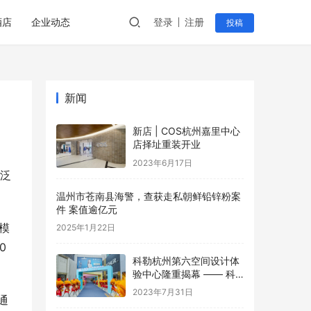
酒店
企业动态
登录
注册
投稿
新闻
新店 | COS杭州嘉里中心
店择址重装开业
2023年6月17日
广泛
温州市苍南县海警，查获走私朝鲜铅锌粉案
件 案值逾亿元
模
2025年1月22日
 
科勒杭州第六空间设计体
验中心隆重揭幕 —— 科
勒150周年 多维诠释优雅
2023年7月31日
通
生活美学