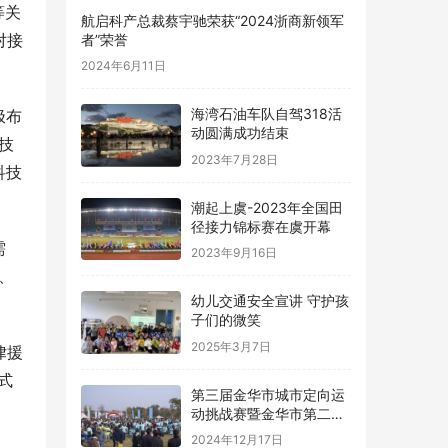
等关
航启科产总裁蔡宇驰荣获“2024浙商新领军
对接
者”荣誉
2024年6月11日
海湾石油车队自驾318活
极布
动圆满成功结束
技
2023年7月28日
科技
潮起上虞-2023年全国田
径接力锦标赛在虞开幕
需
2023年9月16日
、
幼儿交通安全宣讲 守护孩
子们的微笑
2025年3月7日
律援
式
第三届金华市城市定向运
动挑战赛暨金华市第二届
青少年定向锦标赛圆满落
2024年12月17日