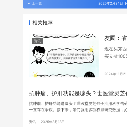
上一篇
2025年2月24日 下
相关推荐
友圃：省
资讯
现在买东西
买立省100
就火上了热
了，变得更
2024年11月2
西，本想省
果…
抗肿瘤、护肝功能是噱头？世医堂灵芝
抗肿瘤、护肝功能是噱头？世医堂灵芝孢子油用科学击碎
一直存在争议。接下来，咱们就用多项权威研究数据，好
证。 二、在抑制癌细胞增殖方面，有研究能说明问题：
用。实验…
资讯
2025年8月18日