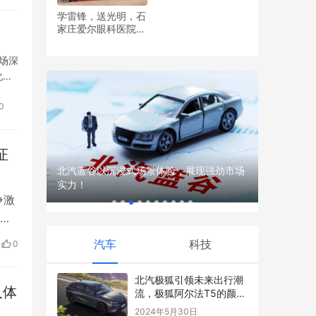
学雷锋，送光明，石
家庄爱尔眼科医院党
非机动车
聚焦T-B
支部开展眼健康义诊
技助力产
活动
场深
化时
模…
0
证
​北汽蓝谷以沉浸式场景体验，展现强劲市场
实力！
争激
眼
内
汽车
科技
0
质铸
作为
​北汽极狐引领未来出行潮
人体
流，极狐阿尔法T5的颜值
动力让人惊喜
2024年5月30日