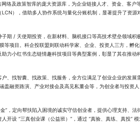
产业销售网络及政策智库的庞大资源库，为企业链接人才、资金、客户
LCN），借助多人协作系统与量化分账机制，显著提升了资源
子期 / 天使期投资，在新材料、脑机接口等高技术壁垒领域积
交换膜等项目。科企投联盟则联动科学家、企业、投资人三方，孵化
及助力小红书生态链情趣科技项目等典型案例，彰显了其在推动
客户、找智囊、找政策、找服务，全方位满足了创业企业的发展
动，涵盖融资路演、产业对接会及高见私董会等，为创业者与投资人
基金”，定向帮扶陷入困境的诚实守信创业者，提供心理支持、法
开设 “三真创业课（公益班）”，通过 “真验、真练、真投” 模