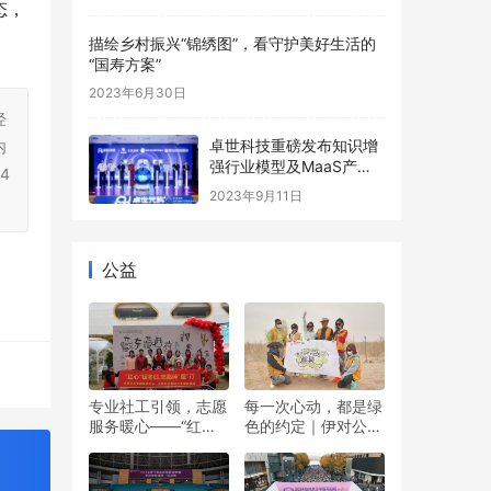
幕
态，
描绘乡村振兴“锦绣图”，看守护美好生活的
“国寿方案”
2023年6月30日
经
卓世科技重磅发布知识增
内
强行业模型及MaaS产品
4
系列 引领企业数字化变革
2023年9月11日
新潮流
公益
专业社工引领，志愿
每一次心动，都是绿
服务暖心——“红心”
色的约定｜伊对公益
暖冬日 志愿伴“童”行
圆满落幕，责任与爱
双向奔赴