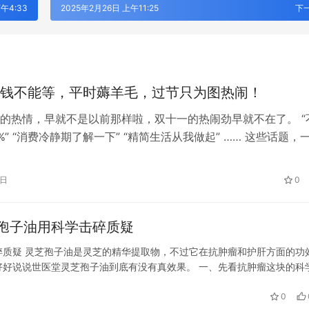
午4:33
2025年2月26日 上午11:25
下
钱不能等，平时薅羊毛，过节只为图热闹！
的热情，早就不是以前那样啦，双十一的热闹劲早就不在了。 “
%” “消费冷静期了解一下” “精简生活从我做起” …… 这些话题，
搜，大家都在热议。 感觉现在越来越多的人，对购物的狂热冷
会过日子了。 为什么现代人不爱疯狂购物了呢？以前购物节买
1日
0
点钱，结果花的更多。 买东西前，大家算来算去，比来比去，
孢子油用科学击碎质疑
质疑 灵芝孢子油是灵芝的精华提取物，不过它在抗肿瘤和护肝方面的功
好说说世医堂灵芝孢子油到底有没有真效果。 一、先看抗肿瘤这块的科
灵芝孢子油对白血病、胃癌等好几种癌细胞的生长，都能起到明显的抑制
0