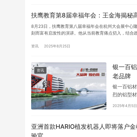
第五航权赋能双市场共振 ——东航浙江分公
扶鹰教育第8届幸福年会：王金海揭秘
司杭-悉-奥航线运营两周年交出“客货两旺”
男子在高速
成绩单
车上呼呼大
8月23日，扶鹰教育第八届幸福年会在杭州大会展中心
刻而富有启发性的演讲。他从当前教育痛点切入，结合
代背景下家庭教育变革的方向与高层次人才的培养路径。 
资讯
2025年8月25日
银一百铝
资讯
老品牌
银一百铝材
烈的铝型材
的明星。近
2025年4月5日
收获诸多赞
就行业地位
亚洲首款HARIO植发机器人即将落户金
广东新银…
验官