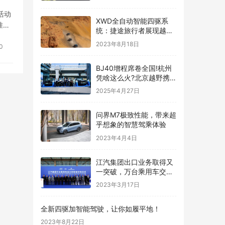
活动
XWD全自动智能四驱系
准定
统：捷途旅行者展现越野
能力的极致
2023年8月18日
0
BJ40增程席卷全国!杭州
凭啥这么火?北京越野携
专属礼遇向车主 “表白”
2025年4月27日
问界M7极致性能，带来超
乎想象的智慧驾乘体验
2023年4月4日
江汽集团出口业务取得又
一突破，万台乘用车交付
阿联酋
2023年3月17日
全新四驱加智能驾驶，让你如履平地！
2023年8月22日