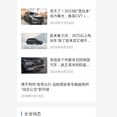
变天了！2023款“普拉多”
动力曝光，换装CVT＋分
时四驱，明年亮相
2022年11月24日
蔚来秦力洪：30万以上电
动车 除了蔚来其它都不符
合技术发展趋势
2023年4月23日
美国多个州要求召回韩国
汽车：缺乏基本的防盗装
置 危及公共安全
2023年4月23日
携手荆州 智享出行 远程星际客车赋能荆州
“动态公交”新升级
2026年1月13日
企业动态