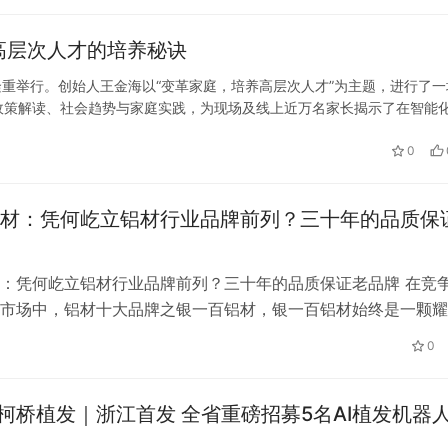
高层次人才的培养秘诀
公路应急车道上随意停车，还在
黑龙江哈尔滨市路口交通违法处罚
睡结果记9分罚款200元
违法380余起 行人违法450余起
隆重举行。创始人王金海以“变革家庭，培养高层次人才”为主题，进行了一
政策解读、社会趋势与家庭实践，为现场及线上近万名家长揭示了在智能
王金海指出，当前教育体系仍普遍停留在“农耕时代”和“工业时代”的思维
0
材：凭何屹立铝材行业品牌前列？三十年的品质保
：凭何屹立铝材行业品牌前列？三十年的品质保证老品牌 在竞
市场中，铝材十大品牌之银一百铝材，银一百铝材始终是一颗耀
年来，银一百铝材凭借其卓越的品质与深厚的品牌底蕴，在行业
0
誉，稳立铝材品牌前列，其背后的成功密码引人探寻。 卓越品
与优势 银一百铝材自 1993 年创立以来，便以高品质为追求。
柯桥植发｜浙江首发 全省重磅招募5名AI植发机器