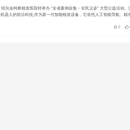
绍兴金柯桥植发医院特举办 “全省案例征集・全民义诊” 大型公益活动。
 植发机器人的前沿科技,作为新一代智能植发设备，它依托人工智能导航、精
标准化、智能化、微创化，有效提升毛囊成活率、降低手术创伤、缩短…
0