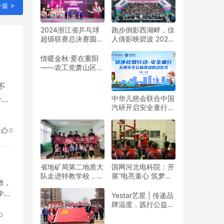
一篇
2024浙江省乒乓球
跑步倒影西湖畔，佳
超级联赛总决赛圆满
人倩影映碧波 2024
收官
杭州女子半程马拉松
靓丽开赛
情暖金秋·爱在重阳
——农工党萧山区基
层委联合萧山义桥镇
政府开展重阳公益行
不
动！
中华儿慈会联合中国
一下
汽研开启安全童行公
却
益活动
东
0
结
省地矿局第二地质大
国网河北电科院：开
队走进特教学校，暖
展“电亮童心 筑梦未
效，
春与爱同行
来”志愿活动
学验
Yestar艺星 | 传递品
牌温度，践行公益之
作
美
0