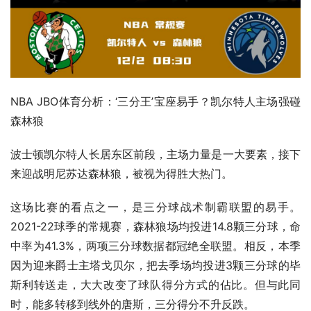
NBA JBO体育分析：‘三分王’宝座易手？凯尔特人主场强碰
森林狼
波士顿凯尔特人长居东区前段，主场力量是一大要素，接下
来迎战明尼苏达森林狼，被视为得胜大热门。
这场比赛的看点之一，是三分球战术制霸联盟的易手。
2021-22球季的常规赛，森林狼场均投进14.8颗三分球，命
中率为41.3%，两项三分球数据都冠绝全联盟。相反，本季
因为迎来爵士主塔戈贝尔，把去季场均投进3颗三分球的毕
斯利转送走，大大改变了球队得分方式的佔比。但与此同
时，能多转移到线外的唐斯，三分得分不升反跌。