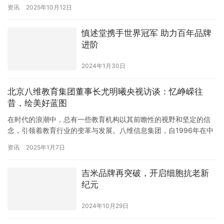
轻舟,载药归经”为核心定位,倡导自然健康之道,致力于将红薯这一“土
资讯
2025年10月12日
人参”的营养价值与药食同源的古老智慧相结合,通过现代科技的表
达,为现代人带来全新的健康体验。 薯养方深知,优质的原料是产品品
慎述堂携手世界冠军 助力百年品牌
质的基石。因此,公司不惜投入大量时间和资源,面…
进阶
2024年1月30日
北京八维教育集团董事长尤明曦央视访谈：忆峥嵘往
昔，绘美好蓝图
在时代的浪潮中，总有一些教育机构以其前瞻性的视野和坚定的信
念，引领着教育行业的变革与发展。八维信息集团，自1996年在中
关村清华园诞生以来，就以其独特的职业教育模式，为中国IT人才
资讯
2025年1月7日
的培养贡献了无数心血与智慧。 日前，八维信息集团董事长尤明曦
在接受央视访谈时，与我们回顾了八维25年的教育发展历程，并展
吉米品牌再突破，开启细胞抗老新
望了未来职业教育的美好蓝图。 忆往昔，八维教育在互联网发展
纪元
的…
2024年10月29日