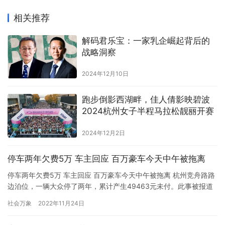
相关推荐
解码君乐宝：一家乳企崛起背后的
战略洞察
2024年12月10日
跑步倒影西湖畔，佳人倩影映碧波
2024杭州女子半程马拉松靓丽开赛
2024年12月2日
停车两年欠费5万 车主回应 百万豪车今天中午被拖离
停车两年欠费5万 车主回应 百万豪车今天中午被拖离 杭州竞舟路路
边泊位，一辆大众停了两年，累计产生49463元未付。此事被报道
后引发热议，为何不动车宁可拖欠近5万的停车费？车主回应：因为
社会万象
2022年11月24日
自己长期不在杭州，每次回到杭州时间短，急着要离开。车子停了
这么久，电瓶已经不能用了，这一下子又很难找到修理人员，所以