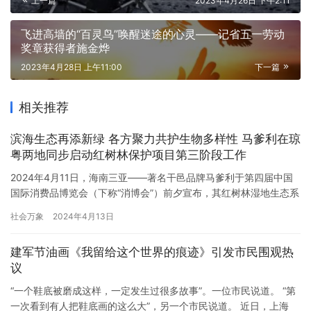
上一篇
2023年4月26日 下午2:11
飞进高墙的“百灵鸟”唤醒迷途的心灵——记省五一劳动
奖章获得者施金烨
2023年4月28日 上午11:00
下一篇
相关推荐
滨海生态再添新绿 各方聚力共护生物多样性 马爹利在琼
粤两地同步启动红树林保护项目第三阶段工作
2024年4月11日，海南三亚——著名干邑品牌马爹利于第四届中国
国际消费品博览会（下称“消博会”）前夕宣布，其红树林湿地生态系
统保护项目将继续携手知名国际环保组织保护国际基金会
社会万象
2024年4月13日
（Conservation International），在海南省三亚市铁炉港红树林自
然保护区与广东省阳江市海陵岛红树林国家湿地公园各拓展1.88公
建军节油画《我留给这个世界的痕迹》引发市民围观热
顷的红树林湿地修复面积。至此，马爹利…
议
“一个鞋底被磨成这样，一定发生过很多故事”。一位市民说道。 “第
一次看到有人把鞋底画的这么大”，另一个市民说道。 近日，上海