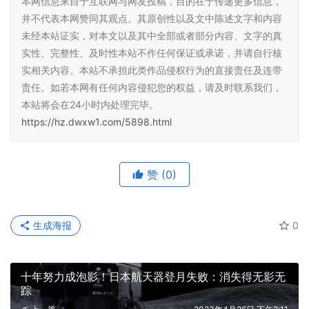
本网信息来自于互联网与网友投稿，目的在于传递更多信息，
并不代表本网赞同其观点。其原创性以及文中陈述文字和内容
未经本站证实，对本文以及其中全部或者部分内容、文字的真
实性、完整性、及时性本站不作任何保证或承诺，并请自行核
实相关内容。本站不承担此类作品侵权行为的直接责任及连带
责任。如若本网有任何内容侵犯您的权益，请及时联系我们，
本站将会在24小时内处理完毕。
https://hz.dwxw1.com/5898.html
赞
(0)
生成海报
0
十年努力成泡影！日本航天器登月失败：消失得无影无
踪