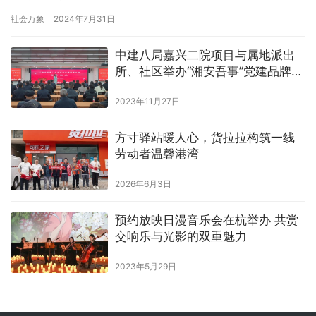
M50艺术园区杨烨炘艺术中心内，一幅名为《我留给这个世界的痕
社会万象
2024年7月31日
迹》的油画引发众多市民围观讨论，该油画以一只巨大的解放军鞋
底为视角，结合军人证明书、退伍证、失业证等元素，通过对鞋底
中建八局嘉兴二院项目与属地派出
的特写来揭示一名解放军战士所经历的跌宕人生。用艺术家杨烨炘
所、社区举办“湘安吾事”党建品牌发
的…
布仪式
2023年11月27日
方寸驿站暖人心，货拉拉构筑一线
劳动者温馨港湾
2026年6月3日
预约放映日漫音乐会在杭举办 共赏
交响乐与光影的双重魅力
2023年5月29日