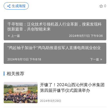
本网信息来自于互联网与网友投稿，目的在于传递更多信息，
并不代表本网赞同其观点。其原创性以及文中陈述文字和内容
未经本站证实，对本文以及其中全部或者部分内容、文字的真
实性、完整性、及时性本站不作任何保证或承诺，并请自行核
实相关内容。本站不承担此类作品侵权行为的直接责任及连带
责任。如若本网有任何内容侵犯您的权益，请及时联系我们，
本站将会在24小时内处理完毕。
https://hz.dwxw1.com/7213.html
赞
(0)
生成海报
0
千寻智能：泛化技术引领机器人行业革新，搜索发现科