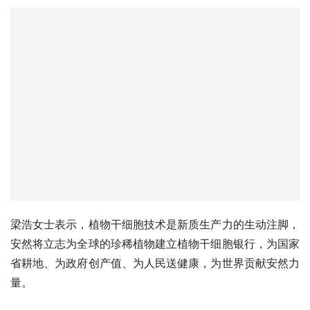
安然集团总裁梁浩女士从中医药在整个大健康产业中的角色
及定位的角度出发，分享自己的观点。
梁浩女士认为，中医是中华文化的瑰宝，中医药振兴发展大
有可为，但是珍稀药草资源的日渐匮乏，使得中医发展处处
掣肘。
安然领时代之先，于2014年率先开启植物干细胞的研究。
植物干细胞技术的应用安全、高效，来源天然，无农残污
染，且低碳环保，节约土地和水资源，为解决珍稀植物资源
匮乏提供了全新的思路，也极大地助力了中医药事业的薪火
传承。