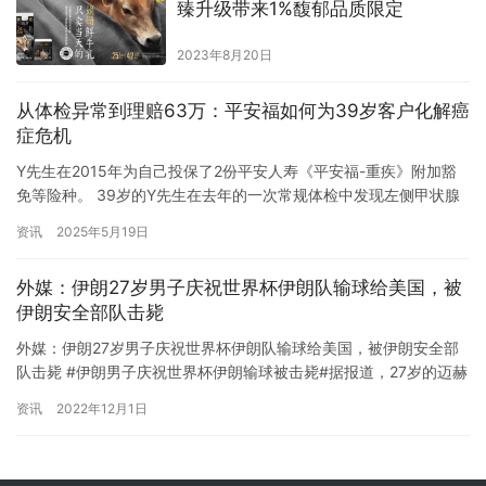
臻升级带来1%馥郁品质限定
2023年8月20日
从体检异常到理赔63万：平安福如何为39岁客户化解癌
症危机
Y先生在2015年为自己投保了2份平安人寿《平安福-重疾》附加豁
免等险种。 39岁的Y先生在去年的一次常规体检中发现左侧甲状腺
有一结节。一个月后,Y先生入院进行了一系列详细检查,最终被诊断
资讯
2025年5月19日
为甲状腺癌,这对Y先生来说无疑是一个沉重的打击。幸运的是,Y先生
早在10年前就为自己的未来做了一份周全的打算。当时,经过慎重的
外媒：伊朗27岁男子庆祝世界杯伊朗队输球给美国，被
考虑和对自身保障需求的分析,Y先生购买了两份平…
伊朗安全部队击毙
外媒：伊朗27岁男子庆祝世界杯伊朗队输球给美国，被伊朗安全部
队击毙 #伊朗男子庆祝世界杯伊朗输球被击毙#据报道，27岁的迈赫
兰·沙马(Mehran Samak)在伊朗东部城市安扎利(Anzali)被特工开枪
资讯
2022年12月1日
击中头部，原因是他按喇叭庆祝伊朗国家队1比0落败。 据《伊朗国
际》报道，当一名伊朗安全部队成员走近他们的汽车并开枪打死风
扇时，沙马正坐在他未婚妻旁边的车里…