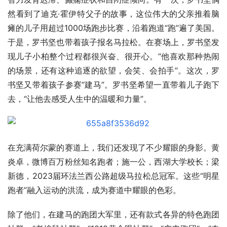
然看到了迪克·霍伊特父子的故事，这位伟大的父亲推着脑
瘫的儿子用超过1000场跑步比赛，沿着跑道“跑”遍了美国。
于是，罗书坚也带着孩子报名马拉松。在赛场上，罗书坚发
现儿子小柏整个过程都很兴奋、很开心。“他喜欢那种热闹
的场景，还有这种追逐的欲望，会笑、会拍手”。这次，罗
书坚又带着孩子参赛“建马”。罗书坚希望一直带着儿子跑下
去，“让他去感受人生中的温暖和力量”。
在充满荷尔蒙的赛道上，我们还发现了不少耀眼的身影。黄
炎卓，微博百万粉丝知名跑者；施一公，西湖大学校长；梁
新德，2023届环法兰西公路超级马拉松总冠军。这些“明星
跑者”融入运动的洪流，成为赛道中耀眼的色彩。
除了他们，在建马的跑团大军里，还有款式各异的特色跑团