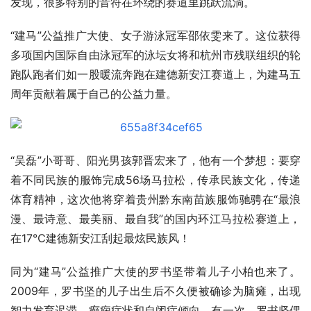
发现，很多特别的音符在环绕的赛道里跳跃流淌。
“建马”公益推广大使、女子游泳冠军邵依雯来了。这位获得
多项国内国际自由泳冠军的泳坛女将和杭州市残联组织的轮
跑队跑者们如一股暖流奔跑在建德新安江赛道上，为建马五
周年贡献着属于自己的公益力量。
“吴磊”小哥哥、阳光男孩郭晋宏来了，他有一个梦想：要穿
着不同民族的服饰完成56场马拉松，传承民族文化，传递
体育精神，这次他将穿着贵州黔东南苗族服饰驰骋在“最浪
漫、最诗意、最美丽、最自我”的国内环江马拉松赛道上，
在17℃建德新安江刮起最炫民族风！
同为“建马”公益推广大使的罗书坚带着儿子小柏也来了。
2009年，罗书坚的儿子出生后不久便被确诊为脑瘫，出现
智力发育迟滞、癫痫症状和自闭症倾向。有一次，罗书坚偶