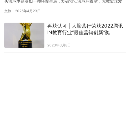
头篮球争霸赛如一颗璀璨星辰，划破浙江篮球的夜空，无数篮球爱
好者在这片赛场上挥洒汗水，追逐梦想，激情四溢的场面至今仍让
文旅
2025年4月23日
人热血沸腾！2025年，在国家”三进”战略推动文体旅商深度融合的
背景下，清扬再度与浙江世纪联华达成战略合作。双方积极响应国
再获认可 | 大脑营行荣获2022腾讯
家”体育赛事进景区、进…
IN教育行业“最佳营销创新”奖
2023年3月8日