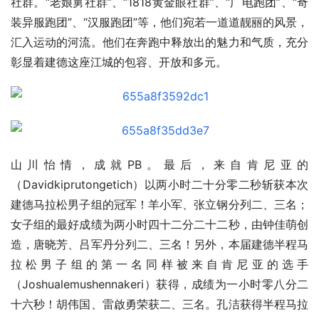
社群。“老娘舅社群”、“1818黄金眼社群”、“广电跑团”、“奇
装异服跑团”、“汉服跑团”等，他们宛若一道道靓丽的风景，
汇入运动的河流。他们在奔跑中释放出的魅力和气质，充分
彰显着建德这座江城的包容、开放和多元。
山川怡情，成就PB。最后，来自肯尼亚的
（Davidkiprutongetich）以两小时二十分零二秒斩获本次
建德马拉松男子组的冠军！羊小军、张立钢分列二、三名；
女子组的最好成绩为两小时四十二分二十二秒，由钟佳萌创
造，唐晓芳、吕军丹分列二、三名！另外，本届建德半程马
拉松男子组的第一名同样被来自肯尼亚的选手
（Joshualemushennakeri）获得，成绩为一小时零八分二
十六秒！胡伟国、雷啟勇荣获二、三名。孔洁获得半程马拉