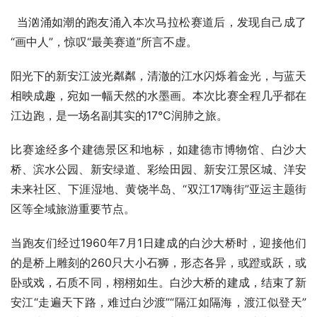
当汹涌如潮的跑友涌入本次马拉松赛道后，发现自己成了
“画中人”，惊叹“最美赛道”所言不虚。
阳光下的新安江波光粼粼，清澈的江水闪烁着金光，与蓝天
相映成趣，宛如一幅天然的水墨画。本次比赛全程几乎都在
江边跑，是一场名副其实的17℃润肺之旅。
比赛途经多个建德景区和地标，如建德市博物馆、白沙大
桥、滨水公园、新安绿道、彩绘田园、新安江景区城、洋安
未来社区、下涯湿地、黄饶半岛、“双江17嗨街”亚运主题街
区等全域旅游重要节点。
当跑友们经过1960年7月1日建成的白沙大桥时，迎接他们
的是桥上雕刻的260只大小石狮，形态各异，或蹬或跃，或
卧或戏，石质不同，栩栩如生。白沙大桥的建成，结束了新
安江“走遍天下路，难过白沙渡”“隔江如隔海，渡江似登天”