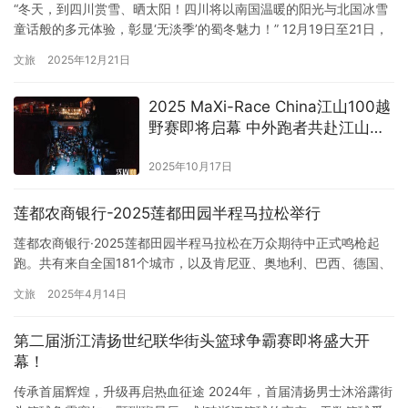
“冬天，到四川赏雪、晒太阳！四川将以南国温暖的阳光与北国冰雪
童话般的多元体验，彰显‘无淡季’的蜀冬魅力！” 12月19日至21日，
2025中国国际旅游交易会在海南省海口市举行，“锦绣天府・安逸四
文旅
2025年12月21日
川”盛装亮相，四川省文化和旅游厅携自贡、攀枝花、广元、内江、
乐山、南充、宜宾、巴中、雅安、广安、眉山、绵阳、甘孜州等市
2025 MaXi-Race China江山100越
州及多家文旅企业组团参展，带来冬游四川的特色资源…
野赛即将启幕 中外跑者共赴江山之
约
2025年10月17日
莲都农商银行-2025莲都田园半程马拉松举行
莲都农商银行·2025莲都田园半程马拉松在万众期待中正式鸣枪起
跑。共有来自全国181个城市，以及肯尼亚、奥地利、巴西、德国、
美国、菲律宾等10个国家和地区的四千名跑者齐聚“天然氧吧”，共同
文旅
2025年4月14日
穿越如诗如画的碧湖田园，邂逅江南独有的水墨长卷，在青山碧水
间感受“诗画莲都”的生态之美。 本届赛事由浙江省马拉松及路跑协
第二届浙江清扬世纪联华街头篮球争霸赛即将盛大开
会指导；丽水市莲都区人民政府主办；莲都区文化和广电旅…
幕！
传承首届辉煌，升级再启热血征途 2024年，首届清扬男士沐浴露街