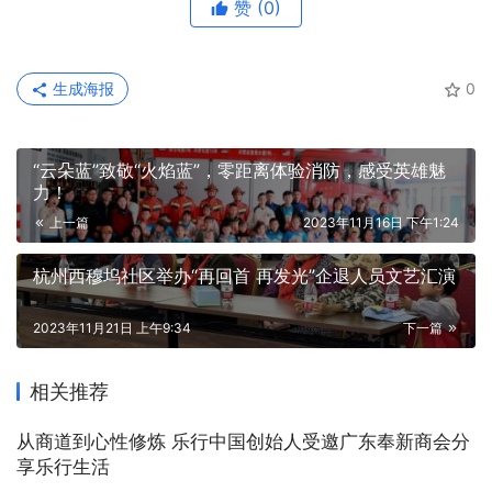
赞
(0)
生成海报
0
“云朵蓝”致敬“火焰蓝”，零距离体验消防，感受英雄魅
力！
上一篇
2023年11月16日 下午1:24
杭州西穆坞社区举办“再回首 再发光”企退人员文艺汇演
2023年11月21日 上午9:34
下一篇
相关推荐
从商道到心性修炼 乐行中国创始人受邀广东奉新商会分
享乐行生活