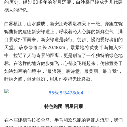
的历史。经过60多年的岁月沉淀，白沙桥已经成为几代建
德人的记忆。
白雾横江，山水朦胧，新安江奇雾堪称天下一绝。奔跑在蜿
蜒曲折的建德新安绿道上，呼吸着沁人心脾的新鲜空气，满
目景致扑面而来。新安绿道是骑行、徒步、慢跑爱好者们的
天堂。该条绿道全长20.18km，紧紧地将黄饶半岛拥入怀
中，拉近了人与奇景的距离，更是创造了一个独特的绿色地
标。在这样的地方健步如飞，心都会飞翔起来，仿佛置身于
如诗如画的仙境中，“最浪漫、最诗意、最美丽、最自我”，
吐纳之间，似梦似幻，脚步也变得无比轻盈。
特色跑团  明星闪耀
在本届建德马拉松全马、半马和欢乐跑的奔跑人流里，我们