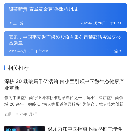
绿茶新贵“宣城黄金芽”香飘杭州城
上一篇
2025年5月26日 下午12:58
喜讯，中国平安财产保险股份有限公司荣获防灾减灾公
益勋章
2025年5月26日 下午7:05
下一篇
相关推荐
深耕 20 载破局千亿活菌 菌小宝引领中国微生态健康产
业革新
作为中国益生菌行业团体标准起草单位之一，菌小宝深耕益生菌领
域 20 余年，始终以 “为人类肠道健康服务” 为使命，凭借技术创新
与科学研发，率先攻克千亿活菌技术研发壁垒，成为中国 “千亿活菌
资讯
2026年1月7日
领航者”，更奠定了 “全生命周期肠道微生态健康解决方案的领导者”
的行业地位。从首款专业益生菌到国际化业务布局，菌小宝用科技
保乐力加中国携旗下品牌推广理性
赋能健康，以品质赢得市场，书写了中国微生态产业的…