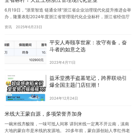
全省标杆！天正上榜浙江管理现代化企业
6月19日，“浙里智造 链通全球”浙江省企业治理现代化提升推进会举
办，隆重表彰2024年度浙江省管理现代化企业标杆，浙江省经信厅
领导为天正电气、万马股份、公牛集团等20家浙江省管理标杆企业
资讯
2025年6月23日
授牌。 “推进企业治理现代化，助力企业提质增效、赢得市场。”省
经信厅相关负责人表示，世界百年未有之大变局下，浙江企业要走
平安人寿颐享世家：攻守有备，奋
得长远，根本在于现代企业制度的建立并发…
斗者的如意之选
2023年4月11日
益禾堂携手盗墓笔记，跨界联动引
爆全国主题门店狂潮！
2024年12月24日
米线大王蒙自源，多项荣誉齐加身
一碗米线齐酸辣，一味可抵人间寒 讲到米线一定离不开云南，滇南
大地的蒙自市是米线的发源地。 20多年前，蒙自源创始人李红伟老