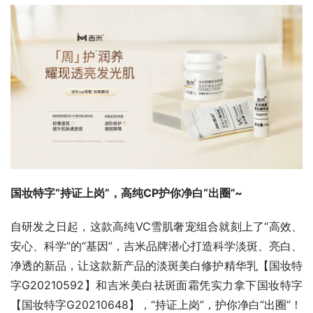
国妆特字“持证上岗”，高纯CP护你净白“出圈”~
自研发之日起，这款高纯VC雪肌奢宠组合就刻上了“高效、
安心、科学”的“基因”，吉米品牌潜心打造科学淡斑、亮白、
净透的新品，让这款新产品的淡斑美白修护精华乳【国妆特
字G20210592】和吉米美白祛斑面霜凭实力拿下国妆特字
【国妆特字G20210648】，“持证上岗”，护你净白“出圈”！