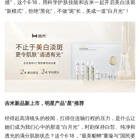
感”，这个6·18，用科学护肤技能和吉米一起开启美白淡斑
“新模式”，拒绝“黑化”，不做“斑”长，美成一道“白月光”！
吉米新品新上市，明星产品“星”推荐
经得起高清镜头的校阅，扛得住连轴行程的压力，是什么让
她们成为我们心中的那道“白月光”，时刻保持白皙、纯净和
透光的满分肌肤状态？这个6·18，“最美貂蝉”董璇与“国民婆