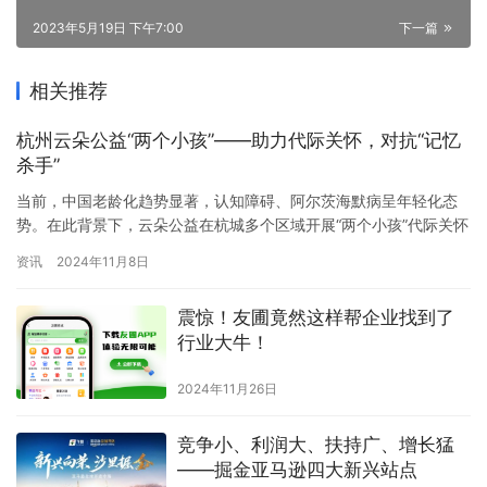
2023年5月19日 下午7:00
下一篇
相关推荐
杭州云朵公益“两个小孩”——助力代际关怀，对抗“记忆
杀手”
当前，中国老龄化趋势显著，认知障碍、阿尔茨海默病呈年轻化态
势。在此背景下，云朵公益在杭城多个区域开展“两个小孩”代际关怀
志愿服务项目，积极应对人口老龄化挑战。 《阿尔茨海默病协会》
资讯
2024年11月8日
指出：长期缺乏活动和沟通，容易导致思维能力、行动能力的退
化。无人陪伴的孤独感则会带来抑郁焦虑、自尊心下降、认知衰退
震惊！友圃竟然这样帮企业找到了
三大风险。而“代际关怀”则能大大降低老年人患有认知障碍的风险。
行业大牛！
所谓…
2024年11月26日
竞争小、利润大、扶持广、增长猛
——掘金亚马逊四大新兴站点