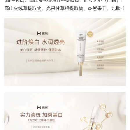
(维生素E)、高山黄芩花/叶/茎提取物、红没药醇（巴西）、
高山火绒草提取物、光果甘草根提取物、α-熊果苷、九肽-1