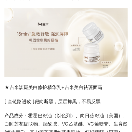
★吉米淡斑美白修护精华乳+吉米美白祛斑面霜
[ 全链路进攻 ]靶向断黑，层层抑黑，不易反黑
产品成分：霍霍巴籽油（以色列）、向日葵籽油（美国）、
白睡莲花提取物、烟酰胺、VC乙基醚、VC葡糖苷、生育酚