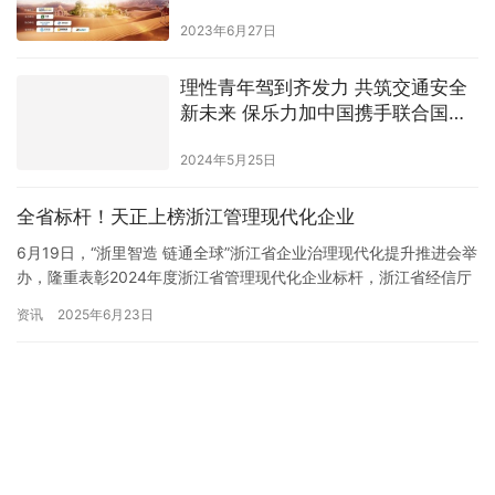
2023年6月27日
理性青年驾到齐发力 共筑交通安全
新未来 保乐力加中国携手联合国训
练研究所发起大学生预防酒驾主题
2024年5月25日
科普行动
全省标杆！天正上榜浙江管理现代化企业
6月19日，“浙里智造 链通全球”浙江省企业治理现代化提升推进会举
办，隆重表彰2024年度浙江省管理现代化企业标杆，浙江省经信厅
领导为天正电气、万马股份、公牛集团等20家浙江省管理标杆企业
资讯
2025年6月23日
授牌。 “推进企业治理现代化，助力企业提质增效、赢得市场。”省
经信厅相关负责人表示，世界百年未有之大变局下，浙江企业要走
得长远，根本在于现代企业制度的建立并发…