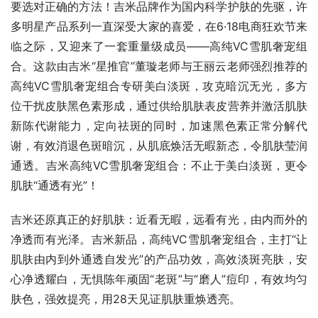
要选对正确的方法！吉米品牌作为国内科学护肤的先驱，许
多明星产品系列一直深受大家的喜爱，在6·18电商狂欢节来
临之际，又迎来了一套重量级成员——高纯VC雪肌奢宠组
合。这款由吉米“星推官”董璇老师与王丽云老师强烈推荐的
高纯VC雪肌奢宠组合专研美白淡斑，攻克暗沉无光，多方
位干扰皮肤黑色素形成，通过供给肌肤表皮营养并激活肌肤
新陈代谢能力，定向祛斑的同时，加速黑色素正常分解代
谢，有效消退色斑暗沉，从肌底焕活无暇新态，令肌肤莹润
通透。吉米高纯VC雪肌奢宠组合：不止于美白淡斑，更令
肌肤“通透有光”！
吉米还原真正的好肌肤：近看无暇，远看有光，由内而外的
净透而有光泽。吉米新品，高纯VC雪肌奢宠组合，主打“让
肌肤由内到外通透自发光”的产品功效，高效淡斑亮肤，安
心净透耀白，无惧陈年顽固“老斑”与“磨人”痘印，有效均匀
肤色，强效提亮，用28天见证肌肤重焕透亮。