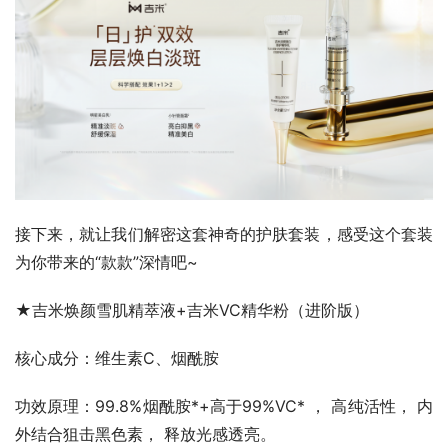
接下来，就让我们解密这套神奇的护肤套装，感受这个套装
为你带来的“款款”深情吧~
★吉米焕颜雪肌精萃液+吉米VC精华粉（进阶版）
核心成分：维生素C、烟酰胺
功效原理：99.8%烟酰胺*+高于99%VC* ， 高纯活性， 内
外结合狙击黑色素， 释放光感透亮。