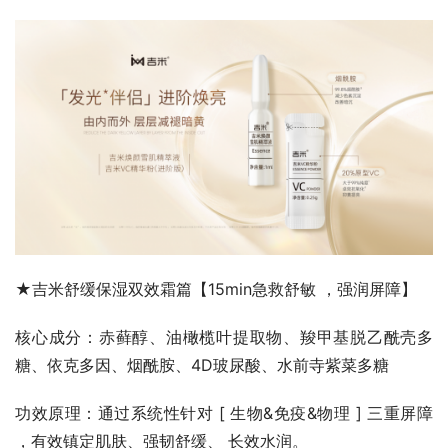
★吉米舒缓保湿双效霜篇【15min急救舒敏 ，强润屏障】
核心成分：赤藓醇、油橄榄叶提取物、羧甲基脱乙酰壳多
糖、依克多因、烟酰胺、4D玻尿酸、水前寺紫菜多糖
功效原理：通过系统性针对 [ 生物&免疫&物理 ] 三重屏障 
，有效镇定肌肤、强韧舒缓、 长效水润。