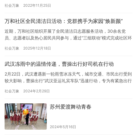
结果公布，长沙雅礼高一年级2213班周睿哲通过层层选拔，经过多
社会万象
2022年11月25日
轮考核，成功入选丘成桐数学科学领军人才培养计划，保送至清华
大学求真书院。 据了解，湖南有3名学生入选丘成桐数学培养计
万和社区全民清洁日活动：党群携手为家园”焕新颜”
划，其中2名学生来自湖师大附中数学竞赛组，分别是湖师大附中
高…
近期，万和社区组织开展了全民清洁日志愿服务活动，30余名党
员、志愿者以及热心居民共同参与，通过”三组联动”模式完成社区环
境提质升级。。 活动伊始，大家迅速分组，领取工具后便奔赴各自
社会万象
2025年12月18日
负责的区域。捡拾杂物垃圾的队伍干劲十足，他们手持垃圾袋和夹
子，沿着社区道路、绿化带仔细搜寻。无论是藏在草丛里的塑料
武汉冻雨中的温情传递，曹操出行好司机在行动
瓶、烟头，还是散落在角落的废纸、包装袋，都…
2月22日，武汉遭遇新一轮雨雪冰冻天气，城市交通、市民出行受到
较大影响，曹操出行“武汉亚运礼宾车队”迅速行动，专为有紧急出行
需求和老弱病残等出行不便的人群提供雪天应急服务，曹操出行再
社会万象
2024年2月29日
次展现了其卓越的服务品质和高尚的社会责任感，并为武汉市民带
来了寒春里的一缕暖阳。作为国内领先的共享出行平台，曹操出行
苏州爱渡舞动青春
始终将“好服务”作为核心追求，以定制车和智能网联技术，不断推
动…
2024年5月16日