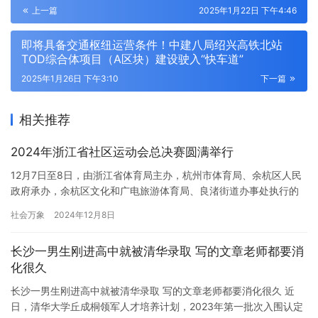
上一篇
2025年1月22日 下午4:46
即将具备交通枢纽运营条件！中建八局绍兴高铁北站
TOD综合体项目（A区块）建设驶入“快车道”
2025年1月26日 下午3:10
下一篇
相关推荐
2024年浙江省社区运动会总决赛圆满举行
12月7日至8日，由浙江省体育局主办，杭州市体育局、余杭区人民
政府承办，余杭区文化和广电旅游体育局、良渚街道办事处执行的
2024年浙江省社区运动会总决赛在杭州市余杭区良渚文化村举行，
社会万象
2024年12月8日
来自全省各个地市的12支代表队、近200名社区健身爱好者参加。
本届总决赛以“全民健身 你我同行”为主题，进行拔河、现代社区定
长沙一男生刚进高中就被清华录取 写的文章老师都要消
向赛、运转乾坤和疯狂独轮车四个运动项目的角逐。 社区运…
化很久
长沙一男生刚进高中就被清华录取 写的文章老师都要消化很久 近
日，清华大学丘成桐领军人才培养计划，2023年第一批次入围认定