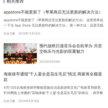
相关推荐
appstore不能更新了（苹果商店无法更新的解决方法）
appstore不能更新了（苹果商店无法更新的解决方法） 这里简单说
一下当 App Store 无法更新时的解决方法： 第一种方法：还原无线
网络设置，我们首先尝试删除当前无线网络，然后重新连接，让
社会万象
2022年11月24日
iOS 设备重新从无线路由器上获取网络参数。 1.首先找到手机的“设
置”图标，点击打开，在设置列表里找到“无线局域网”或者WiFi，点
预约放映日漫音乐会在杭举办 共赏
击进入 。 2.在无线局域网…
交响乐与光影的双重魅力
2023年5月29日
海南保亭通报“千人宴全是花生毛豆”情况 商家将全额退
款
4月13日从海南省保亭黎族苗族自治县旅游和文化广电体育局获悉，
针对网络上传播的“花钱体验‘千人宴’全是花生毛豆”的舆论 ，保亭黎
族苗族自治县旅游和文化广电体育局高度重视，第一时间介入调
社会万象
2024年4月16日
查，网传情况基本属实。 2024年4月12日在保亭影剧院旁举办的“千