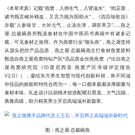
《本草求真》记载“燕窝，入肺生气，入肾滋水”、“肉苁蓉，
诸书既言峻补精血，又言力能兴阳助火“，《四百味歌括》
亦载“人参味甘，大补元气，止汤生津，调容养卫”……燕之
屋·总裁碗燕所甄选食材在中国中医药书典籍中有诸多记
载，可见食材之效用。作为燕窝行业“领头燕”，燕之屋坚持
从源头把控产品品质，燕之屋·总裁碗燕主打食材燕窝原料
甄选自燕之屋燕窝特钻产区*高品质金丝燕燕窝（*出自燕之
屋燕窝研究院《印度尼西亚 燕窝产区等级评定报告
V2.0》），凝结东方养生智慧与现代创新科研，将不同滋
补佳品的效能和特性合而为一，每一口都承载着浓厚能量与
食材本味。礼盒设计以胡桃木纹搭配曜石黑底，大气沉稳，
典雅高级，助力精英男士开启高端滋补新篇章。
图：燕之屋·总裁碗燕