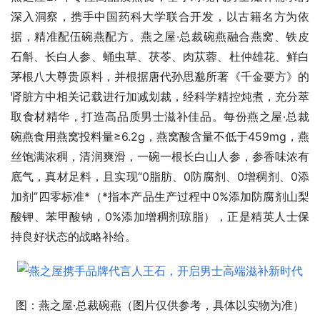
深入洞察，携手中国药科大学联合开发，以古籍名方为依
据，精准配伍碗燕配方。燕之屋·总裁碗燕融合燕窝、铁皮
石斛、长白人参、蛹虫草、茯苓、肉苁蓉、杜仲雄花、鲜白
茅根八大尊贵原料，并根据唐代孙思邈所著《千金要方》的
肾脏方中相关记载进行加减划裁，经科学精控炖煮，充分萃
取食材精华，打造高品质男士滋补佳品。每份燕之屋·总裁
碗燕食用燕窝投料量≥6.2g，燕窝酸含量不低于459mg，燕
丝饱满浓稠，清润爽滑，一碗一根长白山人参，参香味浓有
底气，真材足料，且实现“0脂肪、0防腐剂、0增稠剂、0添
加剂”四零标准*（*指本产品生产过程中0%添加防腐剂山梨
酸钾、苯甲酸钠，0%添加增稠剂琼脂），正是精英人士保
持良好状态的战略补给。
图：燕之屋·总裁碗燕（图片仅供参考，具体以实物为准）