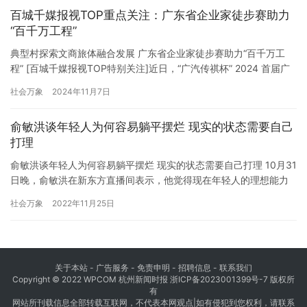
人宴”活动由海南鹏博鑫盛信息咨询有限公司独立出资的方式举办，
百城千媒报视TOP重点关注：广东省企业家徒步赛助力
属于商业行为。由于参与人数较多，公司在安保和维护…
“百千万工程”
典型村探索文商旅体融合发展 广东省企业家徒步赛助力“百千万工
程” [百城千媒报视TOP特别关注]近日，“广汽传祺杯” 2024 首届广
东省企业家徒步赛暨助力乡村振兴百千万工程活动在广州市白云区
社会万象
2024年11月7日
太和镇白山村拉开序幕。此次活动以赛事为载体，探索搭建资源对
接平台，既是对近期广州召开全市旅游发展大会的迅速响应，也是
俞敏洪谈年轻人为何容易躺平摆烂 现实的状态需要自己
一次对商协会、企业家等社会力量投身乡村振兴浪潮的强力…
打理
俞敏洪谈年轻人为何容易躺平摆烂 现实的状态需要自己打理 10月31
日晚，俞敏洪在新东方直播间表示，他觉得现在年轻人的理想能力
不够，若连构建最基本的理想能力都不行，就比较容易出现躺平、
社会万象
2022年11月25日
摆烂的情况。 年轻人容易对自己还没有面对的现实理想化，而非构
建理想，理想化所带来的结果常常是遭遇现实的打击。现实的状态
需要自己打理，很多人没这个能力，慢慢就变成比较流行的词，躺
平…
关于本站 - 广告服务 - 免责申明 - 招聘信息 -
联系我们
Copyright © 2022 WPCOM 杭州新闻时报
浙ICP备2023001399号-7
版权所
有
网站所刊载信息全部转载互联网，不代表本网观点|如有侵犯到您权利，请联系