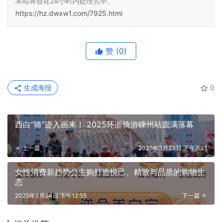
本站将会在24小时内处理完毕。
https://hz.dwxw1.com/7925.html
赞
(0)
生成海报
0
西白“骑”迹入画来！ 2025环浙骑游嵊州站圆满落幕
上一篇
2025年3月23日 下午7:31
女性消费新趋势公主购打造悦己、精致与品质的购物生
态
2025年3月24日 下午12:55
下一篇