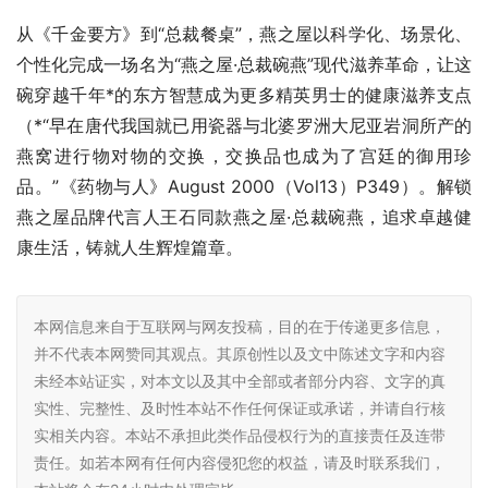
从《千金要方》到“总裁餐桌”，燕之屋以科学化、场景化、
个性化完成一场名为“燕之屋·总裁碗燕”现代滋养革命，让这
碗穿越千年*的东方智慧成为更多精英男士的健康滋养支点
（*“早在唐代我国就已用瓷器与北婆罗洲大尼亚岩洞所产的
燕窝进行物对物的交换，交换品也成为了宫廷的御用珍
品。”《药物与人》August 2000（Vol13）P349）。解锁
燕之屋品牌代言人王石同款燕之屋·总裁碗燕，追求卓越健
康生活，铸就人生辉煌篇章。
本网信息来自于互联网与网友投稿，目的在于传递更多信息，
并不代表本网赞同其观点。其原创性以及文中陈述文字和内容
未经本站证实，对本文以及其中全部或者部分内容、文字的真
实性、完整性、及时性本站不作任何保证或承诺，并请自行核
实相关内容。本站不承担此类作品侵权行为的直接责任及连带
责任。如若本网有任何内容侵犯您的权益，请及时联系我们，