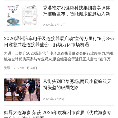
愉悦大打折扣。 市场呼唤一个真正的整合者，一个不仅能解决问
香港维尔利健康科技集团睿享臻体
题，更能创造价值的平台。正是在这样的时代背景下，惠充天下应
扫描舱发布，智能健康监测迈入新
运而…
阶段
2025年3月12日
2026温州汽车电子及连接器展启动“宣传万里行”9月3-5
日邀您共赴连接器盛会，解锁万亿市场机遇
为进一步提升2026温州汽车电子及连接器展览会的行业影响力,精准
触达全球优质买家与专业观众,展会组委会于近日正式启动 “宣传万
里行”大型推广活动。本次活动以“深耕产业、全域联动、精准邀约”
资讯
2026年3月30日
为核心策略,通过多维度、多层次的宣传攻势,为9月3日至5日在温州
国际会展中心举行的连接器行业盛会全力造势,向全球发出“温州之
从街头到巴黎秀场,两只小蜜蜂双天
约”。 立足产业高地,以万里之行链接万亿市场 温…
窗头盔的破圈之路
2026年3月26日
御昇大连海参 荣获 2025年度杭州市首届《优质海参专