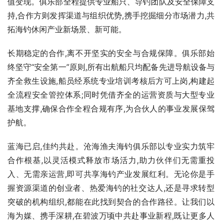
值变现。俱乐部全程提供专业船只、导钓团队及安全保障支
持,合作方则发挥渠道与组织优势,携手挖掘细分市场潜力,共
拓海钓休闲产业新场景、新可能。
长期稳定的合作,离不开坚实的安全与合规保障。俱乐部始
终坚守“安全第一”原则,所有出航船只均配备先进导航设备与
齐全救生设施,船员经系统专业培训考核后方可上岗,构建起
全流程安全管控体系;同时凭借齐全的运营资质与大型专业
基地支撑,确保合作全程合规有序,为合伙人的事业发展保驾
护航。
蓝海已启,佳约共赴。沧海渔夫海钓俱乐部以专业实力筑牢
合作根基,以灵活模式释放市场活力,助力伙伴们无需重投
入、无需亲运营,即可共享海钓产业发展红利。无论你是手
握资源渠道的创业者、热爱海钓的社交达人,还是寻求转型
突破的机构组织,都能在此找到契合的合作路径。让我们以
海为媒、携手深耕,在碧波万顷中共赴事业新程,既让更多人