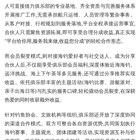
人可直接借力俱乐部的专业基地、齐全资质与完善服务体系
开展推广工作,无需承担船只运维、人员管理等繁杂事务。
从客户对接、行程规划到服务落地,平台全程承接运营事宜,
合伙人只需聚焦资源拓展,即可享受合理分成收益,真正实现
“平台给你用,服务我来做,收益您分成”的轻松合作形态。
而会员裂变模式,则对接海钓爱好者与社交达人。成为分享
合伙人后,不仅能享受俱乐部会员福利,深度体验近海海钓、
远洋挑战、海上下午茶等多元服务,还可通过分享推荐实现
收益。依托俱乐部丰富的主题活动(海钓比赛、游艇派对、
亲子出海日等)与扎实的服务口碑,轻松撬动会员裂变,在深耕
热爱的同时收获额外收益。
针对钓鱼协会、文旅机构等组织,俱乐部还开放了深度协同
的渠道合作模式。双方可整合各自资源优势,共同策划执行
海钓赛事、主题观光、团体团建等活动,实现资源互补与价