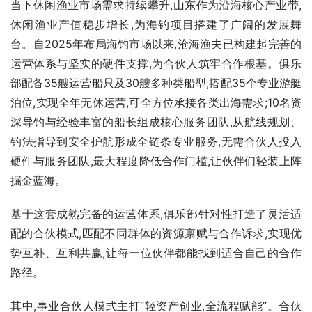
当下休闲渔业市场需求持续攀升,山东作为沿海核心产业带,
休闲渔业产值稳步增长,为海钓项目搭建了广阔的发展舞
台。自2025年布局海钓市场以来,沧海渔夫已构建起完善的
运营体系与坚实的硬件支撑,为合伙人筑牢合作根基。俱乐
部配备35艘运营船只及30艘多种类船型,搭配35个专业游艇
泊位,实现全年无休运营,可全方位承接各类出海需求;10名资
深导钓与经验丰富的船长组成核心服务团队,从航线规划、
钓法指导到安全护航形成全链条专业服务,无需合伙人投入
硬件与服务团队,最大程度降低合作门槛,让伙伴们轻装上阵
掘金蓝海。
基于这套成熟完备的运营体系,俱乐部针对性打造了灵活适
配的合伙模式,匹配不同群体的资源禀赋与合作诉求,实现优
势互补、互利共赢,让每一位伙伴都能找到适合自己的合作
路径。
其中,事业合伙人模式主打“轻资产创业,全流程赋能”。合伙