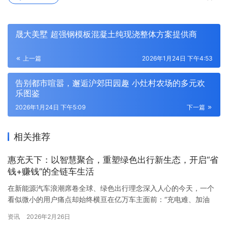
晟大美墅 超强钢模板混凝土纯现浇整体方案提供商
上一篇
2026年1月24日 下午4:53
告别都市喧嚣，邂逅沪郊田园趣 小灶村农场的多元欢
乐图鉴
2026年1月24日 下午5:09
下一篇
相关推荐
惠充天下：以智慧聚合，重塑绿色出行新生态，开启“省
钱+赚钱”的全链车生活
在新能源汽车浪潮席卷全球、绿色出行理念深入人心的今天，一个
看似微小的用户痛点却始终横亘在亿万车主面前：“充电难、加油
贵，服务散。” 寻找可靠充电桩的焦虑、对比油价的繁琐、以及车辆
资讯
2026年2月26日
养护、保险、休闲等分散在各处的后市场服务，让“车生活”的便捷与