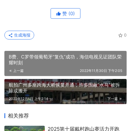
赞
(0)
生成海报
0
B费、C罗带领葡萄牙“复仇”成功，海信电视见证团队荣
耀时刻
上一篇
2022年11月30日 下午2:05
航拍广州多座跨海大桥恢复开通，许多围蔽“水马”被拆
除或搬开
2022年12月1日 上午2:14
下一篇
相关推荐
2025第十届戴村跑山赛活力开跑