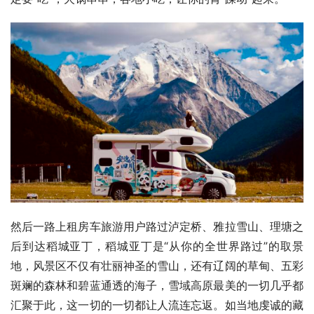
然后一路上租房车旅游用户路过泸定桥、雅拉雪山、理塘之
后到达稻城亚丁，稻城亚丁是“从你的全世界路过”的取景
地，风景区不仅有壮丽神圣的雪山，还有辽阔的草甸、五彩
斑斓的森林和碧蓝通透的海子，雪域高原最美的一切几乎都
汇聚于此，这一切的一切都让人流连忘返。如当地虔诚的藏