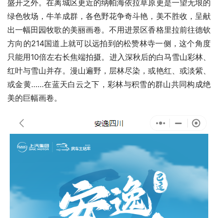
盛开之外。在离城区更近的纳帕海依拉草原更是一望无垠的
绿色牧场，牛羊成群，各色野花争奇斗艳，美不胜收，呈献
出一幅田园牧歌的美丽画卷。不用进景区香格里拉前往德钦
方向的214国道上就可以远拍到的松赞林寺一侧，这个角度
只能用10倍左右长焦端拍摄。进入深秋后的白马雪山彩林、
红叶与雪山并存。漫山遍野，层林尽染，或艳红、或淡紫、
或金黄……在蓝天白云之下，彩林与积雪的群山共同构成绝
美的巨幅画卷。