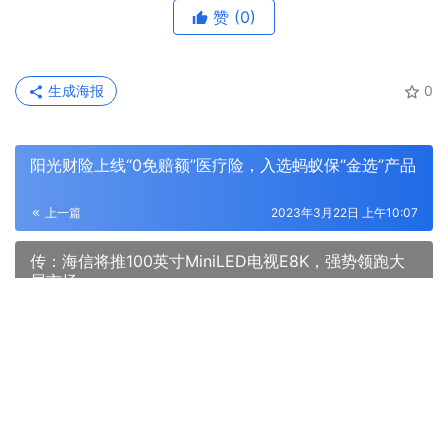
赞
(0)
生成海报
0
阳光财险上线“0免赔额”医疗险，入选蚂蚁保“金选”产品
上一篇
2023年3月22日 上午10:07
传：海信将推100英寸MiniLED电视E8K，强势领跑大
屏市场
2023年3月22日 下午5:56
下一篇
相关推荐
杏林问道·岐黄薪传——2025成都中医药大学研修班圆
满落幕