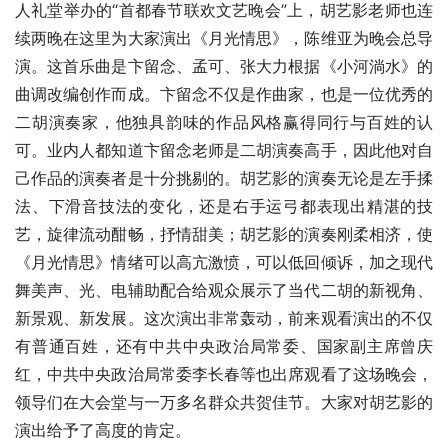
人礼堂举办的“首都春节联欢文艺晚会”上，胡艺影老师也连
续两晚在这里为大家演出《月光情思》，陈维亚为晚会总导
演。这首乐曲是卞留念、孟可、张大力根据《小河淌水》的
曲调改编创作而成。卞留念不仅是作曲家，也是一位优秀的
二胡演奏家，他独具韵味的作品风格赢得同行与百姓的认
可。业内人都知道卞留念老师是二胡演奏高手，因此他对自
己作品的演奏者是十分挑剔的。胡艺影的演奏无论是左手揉
法、下滑音技法的变化，还是右手运弓都表现出精湛的技
艺，旋律流动酣畅，抒情甜美；胡艺影的演奏刚柔相济，使
《月光情思》情绪可以高亢激愤，可以低回倾诉，加之现代
舞美声、光、电辅助配合给观众展示了当代二胡的新视角、
新景观、新发展。这次演出非常轰动，前来观看演出的不仅
有普通百姓，还有中共中央政治局常委、国家副主席曾庆
红，中共中央政治局常委李长春等也出席观看了这场晚会，
领导们在大会堂与一万多名群众共贺佳节。大家对胡艺影的
演出给予了高度的肯定。