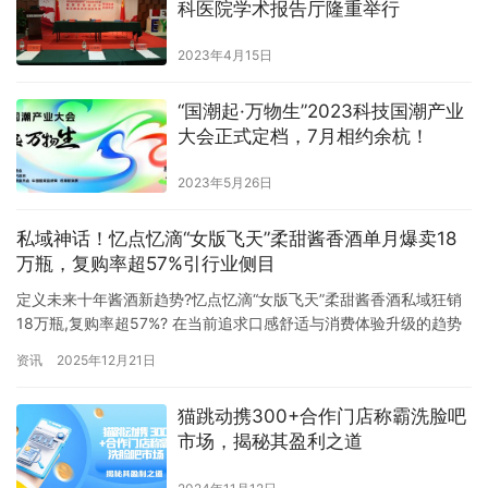
科医院学术报告厅隆重举行
2023年4月15日
“国潮起·万物生”2023科技国潮产业
大会正式定档，7月相约余杭！
2023年5月26日
私域神话！忆点忆滴“女版飞天”柔甜酱香酒单月爆卖18
万瓶，复购率超57%引行业侧目
定义未来十年酱酒新趋势?忆点忆滴“女版飞天”柔甜酱香酒私域狂销
18万瓶,复购率超57%? 在当前追求口感舒适与消费体验升级的趋势
下,白酒市场正孕育着新一轮的品类变革。一款被业界视为“未来十年
资讯
2025年12月21日
酱酒新趋势”探索者的产品——忆点忆滴“女版飞天”柔甜酱香酒,近期
在私域渠道取得了现象级的市场验证。数据显示,该产品在其核心圈
猫跳动携300+合作门店称霸洗脸吧
层创下了单月销量突破18万瓶的纪录,且用户复购…
市场，揭秘其盈利之道