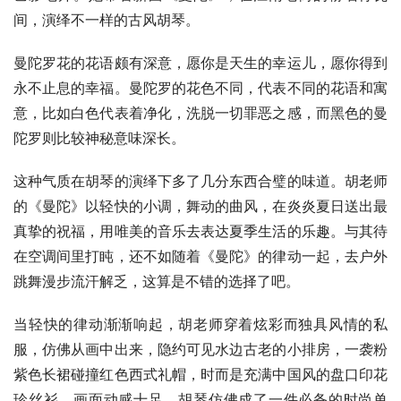
间，演绎不一样的古风胡琴。
曼陀罗花的花语颇有深意，愿你是天生的幸运儿，愿你得到
永不止息的幸福。曼陀罗的花色不同，代表不同的花语和寓
意，比如白色代表着净化，洗脱一切罪恶之感，而黑色的曼
陀罗则比较神秘意味深长。
这种气质在胡琴的演绎下多了几分东西合璧的味道。胡老师
的《曼陀》以轻快的小调，舞动的曲风，在炎炎夏日送出最
真挚的祝福，用唯美的音乐去表达夏季生活的乐趣。与其待
在空调间里打盹，还不如随着《曼陀》的律动一起，去户外
跳舞漫步流汗解乏，这算是不错的选择了吧。
当轻快的律动渐渐响起，胡老师穿着炫彩而独具风情的私
服，仿佛从画中出来，隐约可见水边古老的小排房，一袭粉
紫色长裙碰撞红色西式礼帽，时而是充满中国风的盘口印花
珍丝衫，画面动感十足，胡琴仿佛成了一件必备的时尚单