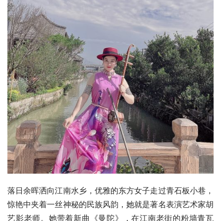
落日余晖洒向江南水乡，优雅的东方女子走过青石板小巷，
惊艳中夹着一丝神秘的民族风韵，她就是著名表演艺术家胡
艺影老师。她带着新曲《曼陀》，在江南老街的粉墙青瓦