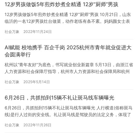
12岁男孩做饭5年煎炸炒煮全精通 12岁“厨师”男孩
12岁男孩做饭5年煎炸炒煮全精通 12岁“厨师”男孩 10月21日，山东
临沂的一名12岁男孩灶台做菜，动作老练有条不紊。妈妈颜女士表
示，儿子7岁就开始展现炒菜爱好，目前基本家常菜都会做，味道也
社会万象
2022年11月24日
很不错，平时他还主动承担家务，照顾弟弟，是个善良勤劳的暖
男。 做饭是一个必要的生活技能，不仅仅是满足生活的基本需求，
AI赋能 校地携手 百企千岗 2025杭州市青年就业促进大
更重要的是为生活增加了更多乐趣。我记得第一次做饭是7…
会圆满举行
杭州以“青年友好”为底色，书写就业创业新篇章 5月13日，由浙江省
人力资源和社会保障厅指导，杭州市人力资源和社会保障局和杭州
市钱塘区人民政府主办的 “乐业杭州 AI启未来”2025杭州市青年就业
社会万象
2025年5月14日
促进大会系列活动在钱塘区金沙湖大剧院举办，活动通过AI赋能、
校地合作、百企联动等创新举措，为青年群体搭建高质量就业服务
6月26日，共抓拍到15辆不礼让斑马线车辆曝光
平台。 来自在杭高校大学生就业创业指导站负责人、…
6月26日，共抓拍到15辆不礼让斑马线车辆曝光 人行横道(俗称斑马
线)是行人过街的安全线。礼让斑马线是驾驶员的法定义务，体现了
对生命的尊重，彰显了城市文明，体现了城市道路交通管理水平。
社会万象
2022年11月26日
根据《中华人民共和国道路交通安全法》第四十七条:“机动车通过人
行横道时，应当减速行驶；当行人穿过人行横道时，他应该停下来