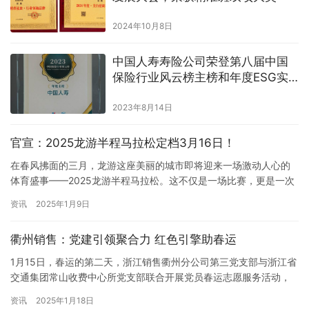
2024年10月8日
中国人寿寿险公司荣登第八届中国
保险行业风云榜主榜和年度ESG实
践榜
2023年8月14日
官宣：2025龙游半程马拉松定档3月16日！
在春风拂面的三月，龙游这座美丽的城市即将迎来一场激动人心的
体育盛事——2025龙游半程马拉松。这不仅是一场比赛，更是一次
与自我挑战的约会，一次深入自然怀抱的旅行，一次感受城市魅力
资讯
2025年1月9日
的机会。现在，我们诚挚地邀请每一位热爱跑步的朋友，共同参与
这场速度与激情的盛宴。 由浙江省马拉松及路跑协会指导，龙游县
衢州销售：党建引领聚合力 红色引擎助春运
人民政府主办，龙游县文化和广电旅游体育局、龙游县文化旅游发
展有限…
1月15日，春运的第二天，浙江销售衢州分公司第三党支部与浙江省
交通集团常山收费中心所党支部联合开展党员春运志愿服务活动，
为司乘人员提供更美好的出行体验，助力打造一个安全、便捷、温
资讯
2025年1月18日
馨的春运环境。 活动当天，两个支部的党员志愿者们早早来到在常