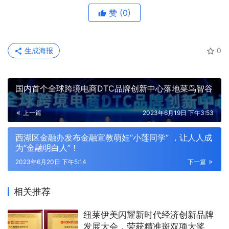
赞
(0)
生成海报
0
国内首个全球跨境电商DTC品牌创新中心落地菜鸟智谷
上一篇
2023年6月19日 下午3:53
西湖区金融办发布金融宣教萌娃“小莲同学” ，让人人成
为“金融明白人”！
2023年6月20日 下午5:14
下一篇
相关推荐
纽莱伊美闪耀新时代经济创新品牌
发展大会，荣获精准斑双项大奖