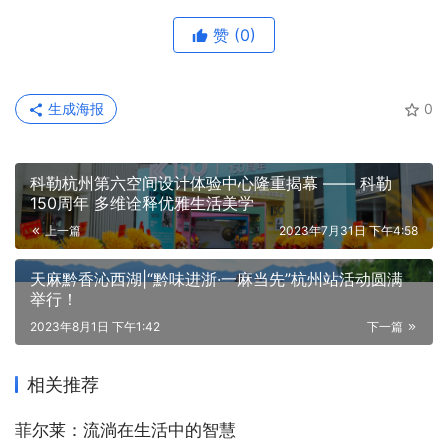
赞
(0)
生成海报
0
科勒杭州第六空间设计体验中心隆重揭幕 —— 科勒
150周年 多维诠释优雅生活美学
上一篇
2023年7月31日 下午4:58
天麻黔香沁西湖|“黔味进浙·一麻当先”杭州站活动圆满
举行！
2023年8月1日 下午1:42
下一篇
相关推荐
菲尔莱：流淌在生活中的智慧