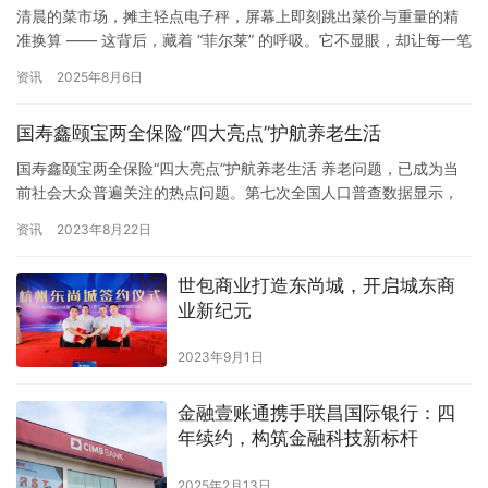
清晨的菜市场，摊主轻点电子秤，屏幕上即刻跳出菜价与重量的精
准换算 —— 这背后，藏着 “菲尔莱” 的呼吸。它不显眼，却让每一笔
交易都透着利落，让市井烟火里多了份科技的便捷，像清晨的露
资讯
2025年8月6日
珠，悄无声息地浸润着生活的边角。 医院的候诊区，自助挂号机前
的老人正按提示操作，指尖划过屏幕的瞬间，预约信息便已同步到
国寿鑫颐宝两全保险“四大亮点”护航养老生活
医生的终端。“菲尔莱” 就藏在这流畅的交互里，它拆解了复杂的…
国寿鑫颐宝两全保险“四大亮点”护航养老生活 养老问题，已成为当
前社会大众普遍关注的热点问题。第七次全国人口普查数据显示，
我国60岁及以上人口已达2.64亿。预计“十四五”时期，这一数字将
资讯
2023年8月22日
突破3亿，我国从轻度老龄化进入中度老龄化阶段。快速老龄化背
后，是每个人感同身受的养老焦虑：我们该怎样有尊严地老去？ 在
世包商业打造东尚城，开启城东商
中国，养老保险体系主要包括“三支柱”。第一支柱是基本养老…
业新纪元
2023年9月1日
金融壹账通携手联昌国际银行：四
年续约，构筑金融科技新标杆
2025年2月13日