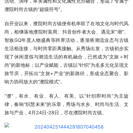
活动、演绎，审美属性和文化属性充分融合，形成了专属于
濮院时尚古镇的“超级符号”。
自开业以来，濮院时尚古镇便有机串联了在地文化与时代风
尚，相继落地濮院时装周、抖音创作者大会、遇见宋“潮”、
智族GQ年度人物盛典等跨界活动，逐渐将潮流业态与古镇
生活相连接，与时尚零距离接触。从秀场出发，古镇初步实
现了休闲度假与潮流生活的有机融合，已然成为“文旅＋时
尚”的新地标；以产业赋能，古镇以“针织”为名多元化呈现文
旅节庆，开拓出“文旅+产业”的新路径，形成业态聚合、影
响力协同放大的“濮院模式”。
“濮”，有水、有业、有人、有美。以“针织即时尚”为主旋
律，奏响“织慧未来”的乐章，秀场与水乡、时尚与生活、文
旅与产业，4月24日-28日，尽在濮院时尚古镇。