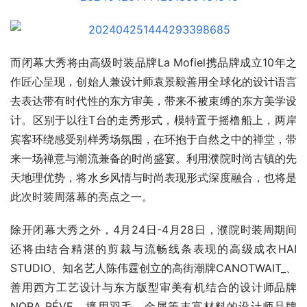
而闭幕大秀将由高级时装品牌La Mofiel携品牌成立10年之
作匠心呈现，创始人兼设计师袁景毅善用全球化的设计语言
去表达带有时代性的东方审美，带来不被束缚的东方美学设
计。区别于以往T台的走秀形式，模特置于摇橹船上，两岸
宾客环绕感受别样秀场氛围，在环抱于自然之中的禅堂，带
来一场禅意与潮流兼备的时尚盛宴。利用濮院时尚古镇的先
天地理优势，将水乡风情与时尚表现形式深度融合，也将是
此次时装周落幕的亮点之一。
除开闭幕大秀之外，4月24日-4月28日，濮院时装周期间
还将由结合精湛的剪裁与流畅线条表现的高级成衣HAI 
STUDIO、知名艺人陈伟霆创立的高街潮牌CANOTWAIT_、
善用西方工艺设计与东方版型审美有机结合的设计师品牌
NORA RÉVE、擅用羽毛、金属等丰富材料的设计师品牌