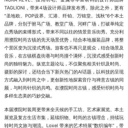
TAGLIONI，带来4场设计师品牌发布秀。除此之外，更有
“圣地欧、POP设界、汇港、纤铂、万锦堂、浅秋“6个本土
品牌，分别于驸马广场、教堂广场、河畔广场，打破单纯定
点秀场的束缚形式，带来不同以往的情景音乐街秀。充分利
用濮院时尚古镇的先天场景优势，结合本地服装品牌，将整
个景区变为沉浸式秀场。游客也不再只是观众，结合场景及
音乐，在古镇棋盘街巷与时尚撞个满怀，沉浸式感受创新时
尚的独特魅力。纵览主题论坛，不仅聚焦相关针织及时尚、
摄影的探讨，还结合当下新兴热门的AI话题，以科技的呈现
方式融入到时尚之中，更创新性地探索音疗与禅意古镇的同
频，与时尚针织的共鸣。在濮院时尚古镇，感受针织时尚与
多样生态美的巧妙交融。
本届濮院时装周更带来全天候的手工坊、艺术家展览、本土
展览及复古生活市集，延续织物、时尚的古镇理念，持续玩
转时尚文旅与潮流。Loxel 带来的艺术特展“数织编年”，带