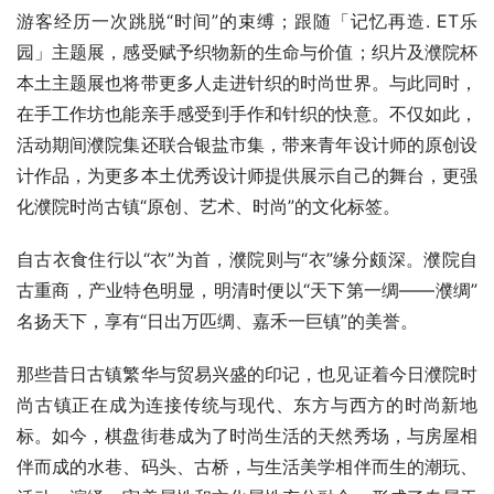
游客经历一次跳脱“时间”的束缚；跟随「记忆再造. ET乐
园」主题展，感受赋予织物新的生命与价值；织片及濮院杯
本土主题展也将带更多人走进针织的时尚世界。与此同时，
在手工作坊也能亲手感受到手作和针织的快意。不仅如此，
活动期间濮院集还联合银盐市集，带来青年设计师的原创设
计作品，为更多本土优秀设计师提供展示自己的舞台，更强
化濮院时尚古镇“原创、艺术、时尚”的文化标签。
自古衣食住行以“衣”为首，濮院则与“衣”缘分颇深。濮院自
古重商，产业特色明显，明清时便以“天下第一绸——濮绸”
名扬天下，享有“日出万匹绸、嘉禾一巨镇”的美誉。
那些昔日古镇繁华与贸易兴盛的印记，也见证着今日濮院时
尚古镇正在成为连接传统与现代、东方与西方的时尚新地
标。如今，棋盘街巷成为了时尚生活的天然秀场，与房屋相
伴而成的水巷、码头、古桥，与生活美学相伴而生的潮玩、