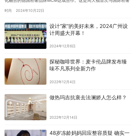
化融合的德国轻奢品牌MCM达成合作。这是周大福首次与国际轻奢
品牌合作，同时也是传统珠宝与现代时尚的一次先锋性融合。双方
时尚
2024年10月22日
将共同致力探索更多元、更摩登的珠宝潮流美学。 周大福MCM联名
系列：共推珠宝摩登新潮 周大福携手国际时尚先锋MCM，结合多元
设计“家”的美好未来，2024广州设
时尚潮流与创新设计工艺，全新推出周大福MCM联名系列。该系
计周盛大开幕！
列…
2024年12月6日
探秘咖啡世界：麦卡伦品牌发布臻
味不凡系列全新力作
2022年12月4日
做热玛吉抗衰去法澜娇人怎么样？
2022年12月14日
48岁冻龄妈妈回应整容质疑 确实一