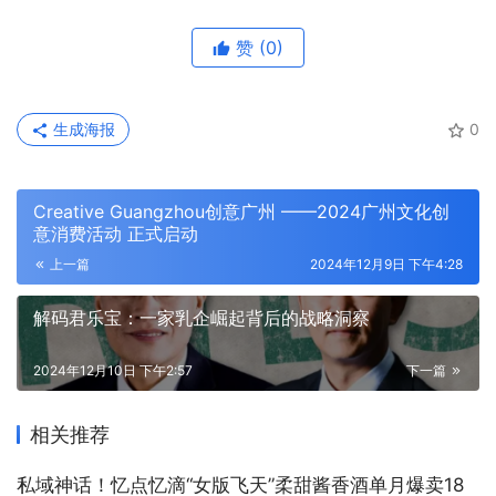
赞
(0)
生成海报
0
Creative Guangzhou创意广州 ——2024广州文化创
意消费活动 正式启动
上一篇
2024年12月9日 下午4:28
解码君乐宝：一家乳企崛起背后的战略洞察
2024年12月10日 下午2:57
下一篇
相关推荐
私域神话！忆点忆滴“女版飞天”柔甜酱香酒单月爆卖18