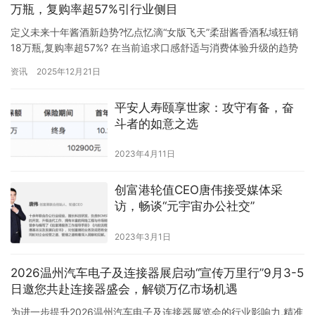
万瓶，复购率超57%引行业侧目
定义未来十年酱酒新趋势?忆点忆滴“女版飞天”柔甜酱香酒私域狂销
18万瓶,复购率超57%? 在当前追求口感舒适与消费体验升级的趋势
下,白酒市场正孕育着新一轮的品类变革。一款被业界视为“未来十年
资讯
2025年12月21日
酱酒新趋势”探索者的产品——忆点忆滴“女版飞天”柔甜酱香酒,近期
在私域渠道取得了现象级的市场验证。数据显示,该产品在其核心圈
平安人寿颐享世家：攻守有备，奋
层创下了单月销量突破18万瓶的纪录,且用户复购…
斗者的如意之选
2023年4月11日
创富港轮值CEO唐伟接受媒体采
访，畅谈“元宇宙办公社交”
2023年3月1日
2026温州汽车电子及连接器展启动“宣传万里行”9月3-5
日邀您共赴连接器盛会，解锁万亿市场机遇
为进一步提升2026温州汽车电子及连接器展览会的行业影响力,精准