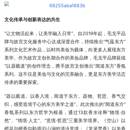
文化传承与创新表达的共生
“让文物活起来，让美学融入日常”。自2019年起，毛戈平品
牌与故宫文化服务中心达成深度合作，持续推出“气蕴东方”
系列文化艺术作品，以时尚美妆为载体，向更多人展现东方
美学。作为故宫文创长期合作的美妆品牌，毛戈平品牌延续
“以器载道”的创作理念，携手故宫文创推出“闻道东方”香氛
系列。这不仅是美妆与文化的完美融合，更是东方美学活态
传承的重要探索。
“器以载道。以香入境，闻道于东方。器物、哲思、香气交
织，感受造境于心的东方美学之道”。此次推出的“闻道东方”
香氛系列以东方哲学为根基，通过13款香水诠释“物境·自
然”、“情境·人文”、“意境·哲思”三重美学境界。《空山》以
橙花与檀香勾勒雨后山涧的清冷意境；《龙涎焚香》以辛香