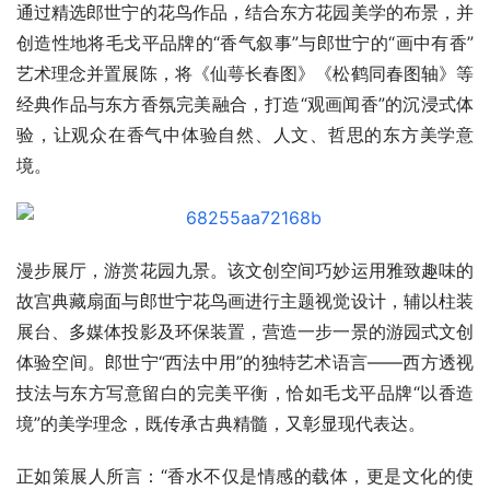
通过精选郎世宁的花鸟作品，结合东方花园美学的布景，并
创造性地将毛戈平品牌的“香气叙事”与郎世宁的“画中有香”
艺术理念并置展陈，将《仙萼长春图》《松鹤同春图轴》等
经典作品与东方香氛完美融合，打造“观画闻香”的沉浸式体
验，让观众在香气中体验自然、人文、哲思的东方美学意
境。
漫步展厅，游赏花园九景。该文创空间巧妙运用雅致趣味的
故宫典藏扇面与郎世宁花鸟画进行主题视觉设计，辅以柱装
展台、多媒体投影及环保装置，营造一步一景的游园式文创
体验空间。郎世宁“西法中用”的独特艺术语言——西方透视
技法与东方写意留白的完美平衡，恰如毛戈平品牌“以香造
境”的美学理念，既传承古典精髓，又彰显现代表达。
正如策展人所言：“香水不仅是情感的载体，更是文化的使