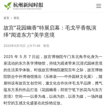
首页
资讯
故宫”花园幽香”特展启幕：毛戈平香氛演
绎”闻道东方”美学意境
2025年5月15日 上午11:49
资讯
2025 年 5 月 7 日起，故宫博物院午门东北角亭化身为一
座流动的东方美学博物馆，持续为观者带来沉浸式园林意境
的生活美学体验。时值故宫博物院建院百年之际，故宫博物
院联合中外博物馆推出《乐林泉——中外园林文化展》，随
展特设有故宫文创空间，邀文化合作伙伴毛戈平品牌，携气
蕴东方系列作品打造《花园幽香：郎世宁笔下的花鸟与东方
意境》空间——以香为魂，以画为韵，以茶为媒，一场跨越
时空的五感文化盛宴在此惊艳绽放。