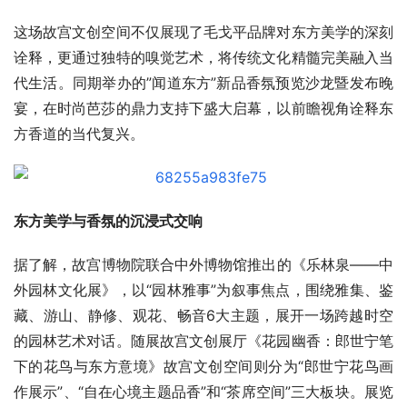
这场故宫文创空间不仅展现了毛戈平品牌对东方美学的深刻
诠释，更通过独特的嗅觉艺术，将传统文化精髓完美融入当
代生活。同期举办的”闻道东方”新品香氛预览沙龙暨发布晚
宴，在时尚芭莎的鼎力支持下盛大启幕，以前瞻视角诠释东
方香道的当代复兴。
东方美学与香氛的沉浸式交响
据了解，故宫博物院联合中外博物馆推出的《乐林泉——中
外园林文化展》，以“园林雅事”为叙事焦点，围绕雅集、鉴
藏、游山、静修、观花、畅音6大主题，展开一场跨越时空
的园林艺术对话。随展故宫文创展厅《花园幽⾹：郎世宁笔
下的花鸟与东方意境》故宫文创空间则分为“郎世宁花鸟画
作展示”、“自在心境主题品香”和“茶席空间”三大板块。展览