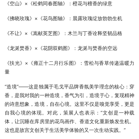
《空山》×《松鹤同春图轴》：橙花与檀香的绿意
《拂晓玫瑰》×《花鸟图轴》：晨露玫瑰绽放勃勃生机
《不让》×《嵩献英芝图》：木兰与丁香诠释坚韧品格
《龙涎焚香》×《花阴双鹤图》：龙涎与焚香的空远
《扶光》×《雍正十二月行乐图》：雪松与香草传递温暖力
量
“造境”——这是独属于毛戈平品牌香氛美学理念的核心：穿
香，是我对我的一种造境，香气为引，造境于心，复现精神
的诗意想象，造境，自在心境。这里不仅是嗅觉享受，更是
自我心境的体现。对此，策展人也表示：“文创是一种载
体，让沉睡在库房里的花鸟画作、香道文化重新焕发生机。
这也是故宫文创关于生活美学体验的又一次生动实践。”