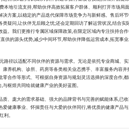
免费本地引流支持,帮助伙伴高效拓展客户群体、顺利打开市场局面
解决方案,以稳定的产品迭代保障市场竞争力与新鲜感。售后环节
各类疑问,让伙伴无后顾之忧;还会定期回访了解运营状况,结合实
效益。我们更推行专属区域保障政策,在限定区域内专注扶持合作
家直供的源头优势,减少中间环节,帮助伙伴降低运营成本,拓宽事业
多元路径以适配不同伙伴的资源与需求。无论是依托专业商城、实
健、康养机构、诊所、药房等各类相关业态携手、丰富服务内容并
批零合作等形式、可根据自身资源与规划灵活选择的深度合作,都
,与枢煜共同绘就健康产业的美好蓝图。
品质、庞大的需求基础、强大的品牌背书与完善的赋能体系,已收
热爱健康事业、怀揣责任与大爱的伙伴同行,将优质的健康产品与
的红利。