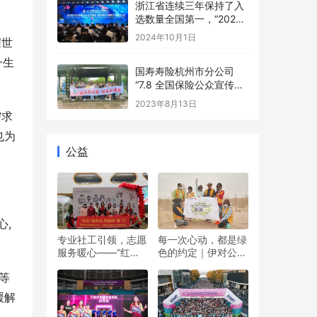
浙江省连续三年保持了入
选数量全国第一，“2024
数字贸易系列评选”在杭州
2024年10月1日
据世
发布
一生
国寿寿险杭州市分公司
“7.8 全国保险公众宣传日”
活动精彩纷呈
2023年8月13日
需求
也为
公益
心,
专业社工引领，志愿
每一次心动，都是绿
服务暖心——“红心”
色的约定｜伊对公益
暖冬日 志愿伴“童”行
圆满落幕，责任与爱
等
双向奔赴
缓解