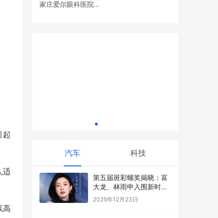
家庄爱尔眼科医院党
为什么说中国的汽车产业起来了？国内新能
支部开展眼健康义诊
源车便宜性价比高
活动
儿童关爱
迈向新未
落幕
引起
汽车
科技
,适
第五届斑彩螺奖揭晓：富
大龙、林雨申入围新时代
现实题材最佳演员
2025年12月23日
以高