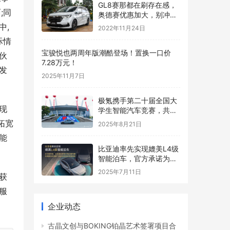
GL8赛那都在刷存在感，
;同
奥德赛优惠加大，别冲动
买二手混动版
中,
2022年11月24日
际情
宝骏悦也两周年版潮酷登场！置换一口价
伙
7.28万元！
发
2025年11月7日
极氪携手第二十届全国大
现
学生智能汽车竞赛，共创
智能化生态发展
拓宽
2025年8月21日
能
比亚迪率先实现媲美L4级
智能泊车，官方承诺为安
全兜底
2025年7月11日
获
服
企业动态
古晶文创与BOKING铂晶艺术签署项目合