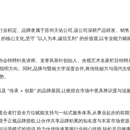
。
行业积淀。品牌隶属于苏州天佑公司,该公司深耕产品研发、销售
 的核心文化,坚守 “以人为本,诚信互利” 的价值观,以专业能力赋
健协会特聘针灸讲师、龙脊风骨针创始人、央视艺术名家栏目特聘
展指明方向。同时,品牌与暨南大学深度合作,将传统秘方与现代生
势。
及 “传承 + 创新” 的品牌基因,让枢煜在市场中更具辨识度与说服
道合者打造全方位赋能支持与一站式服务体系,从事业起步的前期
授予正规品牌授权,让伙伴共享品牌积累的知名度与丰富市场资源
与运营模式的培训,助力伙伴快速掌握行业核心技能,轻松开启健