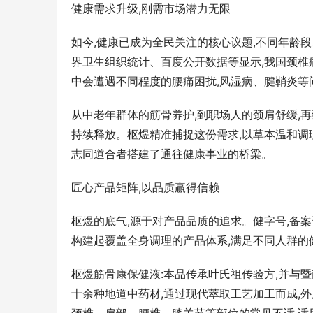
健康需求升级,刚需市场潜力无限
如今,健康已成为全民关注的核心议题,不同年龄
界卫生组织统计、百度公开数据等显示,我国颈椎
中会遭遇不同程度的腰痛困扰,风湿病、腱鞘炎等
从中老年群体的筋骨养护,到职场人的颈肩舒缓,
持续释放。枢煜精准捕捉这份需求,以草本温和调
志同道合者搭建了通往健康事业的桥梁。
匠心产品矩阵,以品质赢得信赖
枢煜的底气,源于对产品品质的追求。健字号,备案资料
构建起覆盖全身调理的产品体系,满足不同人群的
枢煜筋骨康保健液:本品传承叶氏祖传验方,并与
十余种地道中药材,通过现代萃取工艺加工而成,