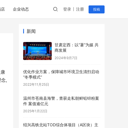
酒店
企业动态
登录
注册
投稿
新闻
甘肃定西：以“薯”为媒 共
商发展
2024年9月7日
优化作业方案，保障城市环境卫生清扫启动
健康
“冬季模式”
念,
2022年11月25日
温州市苍南县海警，查获走私朝鲜铅锌粉案
件 案值逾亿元
2025年1月22日
绍兴高铁北站TOD综合体项目（A区块）主