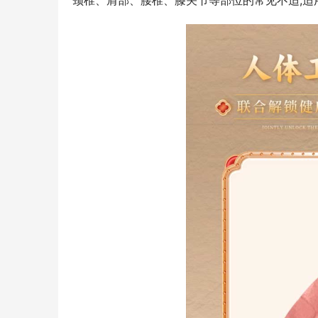
颈椎、肩部、腰椎、膝关节等部位的常见不适,适