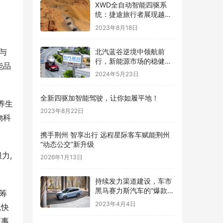
XWD全自动智能四驱系
统：捷途旅行者展现越野
能力的极致
2023年8月18日
与
北汽蓝谷逆境中领航前
行，新能源市场的稳健舵
能品
手
2024年5月23日
全新四驱加智能驾驶，让你如履平地！
养生
2023年8月22日
物科
携手荆州 智享出行 远程星际客车赋能荆州
“动态公交”新升级
力,
2026年1月13日
持续发力渠道建设，车市
黑马赛力斯汽车的“爆款思
筹
路”
2023年4月4日
,快
康事