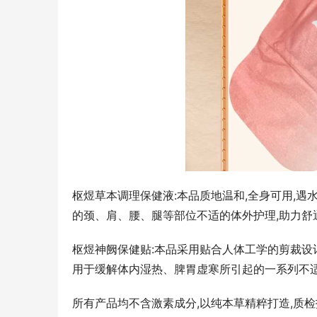
以极致奢
受台风“暹
部、广东汕
爱尔眼科携手石家庄地铁开展国际医生节特
别活动
枢煜草本调理保健液:本品质地温和,全身可用,
的颈、肩、腰、腿等部位不适的体外护理,助力舒
枢煜神阙保健贴:本品采用贴合人体工学的剪裁设
用于缓解体内湿热、脾胃虚寒所引起的一系列不适
所有产品均不含激素成分,以纯本草精粹打造,质