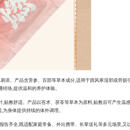
芭”影响，海南岛东北部和中南
尾等地的部分地区出现大到暴雨
承礼守护“星星的孩子” 推进自闭症
公益
遇水易溶。产品含苦参、百部等草本成分,适用于因风寒湿邪或劳损
通经络,提供温和的养护体验。
计,贴敷舒适。产品以苍术、茯苓等草本为原料,贴敷后可产生温感
,为身体提供持续的体外调理。
检报告齐全,既适配家庭常备、外出携带、长辈送礼等多元场景,又