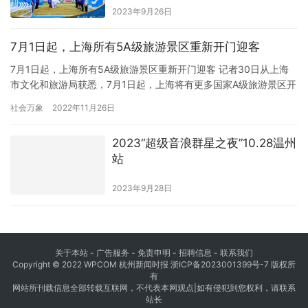
2023年9月26日
7月1日起，上海所有5A级旅游景区重新开门迎客
7月1日起，上海所有5A级旅游景区重新开门迎客 记者30日从上海
市文化和旅游局获悉，7月1日起，上海将有更多国家A级旅游景区开
门迎客。其中，中共一大、二大、四大纪念馆等4个国家5A级旅游
社会万象
2022年11月26日
景区将全部重新开放。上海景区实行“预约、错峰、限流”管理，实行
实名制登记预约，分时段引导群众入园，做好客流实时监测预警和
2023“超级音浪群星之夜”10.28温州
现场分流疏导工作。上海吕雯系统通过“一站式预订”、“一…
站
2023年9月28日
关于本站 - 广告服务 - 免责申明 - 招聘信息 -
联系我们
Copyright © 2022 WPCOM 杭州新闻时报
浙ICP备2023001399号-7
版权所
有
网站所刊载信息全部转载互联网，不代表本网观点|如有侵犯到您权利，请联系
站长