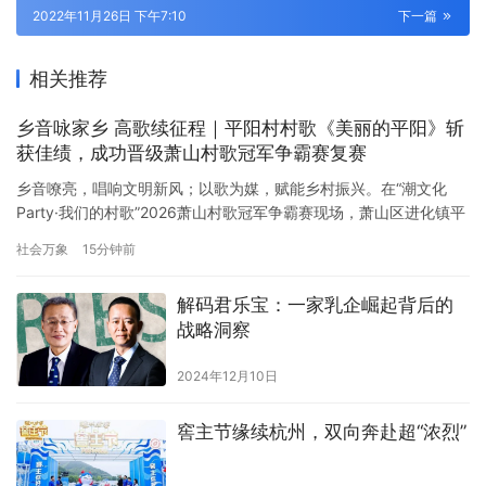
2022年11月26日 下午7:10
下一篇
相关推荐
乡音咏家乡 高歌续征程｜平阳村村歌《美丽的平阳》斩
获佳绩，成功晋级萧山村歌冠军争霸赛复赛
乡音嘹亮，唱响文明新风；以歌为媒，赋能乡村振兴。在“潮文化
Party·我们的村歌”2026萧山村歌冠军争霸赛现场，萧山区进化镇平
阳村新时代文明实践站精心组织村民代表队参赛，携原创村歌《美
社会万象
15分钟前
丽的平阳》精彩登台，凭借真挚动人的演绎斩获第二名的优异成
绩，顺利挺进复赛。 本次参赛作品《美丽的平阳》扎根平阳本土乡
解码君乐宝：一家乳企崛起背后的
土底蕴，巧妙融入进化青梅之乡地域特色。表演创新融合萧山方言…
战略洞察
2024年12月10日
窖主节缘续杭州，双向奔赴超“浓烈”