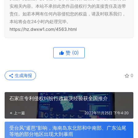
实相关内容。本站不承担此类作品侵权行为的直接责任及连带
责任。如若本网有任何内容侵犯您的权益，请及时联系我们，
本站将会在24小时内处理完毕。
https://hz.dwxw1.com/4563.html
赞
(0)
生成海报
0
石家庄专利侵权纠纷行政裁决经验获全国推介
上一篇
2022年11月25日 下午4:20
受台风“暹芭”影响，海南岛东北部和中南部、广东汕尾
等地的部分地区出现大到暴雨