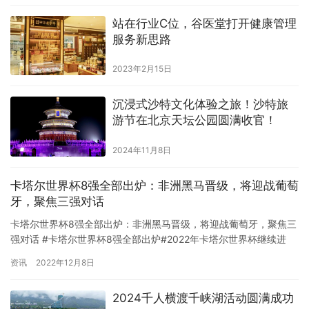
黄志玮、神兽大乔亮相杭州宠潮会 宠新星新品区 杭州宠潮会，「宠
站在行业C位，谷医堂打开健康管理
新星新品区」全新启幕！我们精准捕捉您的“觅新”需求，网…
服务新思路
2023年2月15日
沉浸式沙特文化体验之旅！沙特旅
游节在北京天坛公园圆满收官！
2024年11月8日
卡塔尔世界杯8强全部出炉：非洲黑马晋级，将迎战葡萄
牙，聚焦三强对话
卡塔尔世界杯8强全部出炉：非洲黑马晋级，将迎战葡萄牙，聚焦三
强对话 #卡塔尔世界杯8强全部出炉#2022年卡塔尔世界杯继续进
行。随着1/4决赛的结束，本届世界杯八强球队全部产生，分别是荷
资讯
2022年12月8日
兰、阿根廷、巴西、克罗地亚、英格兰、法国、葡萄牙、摩洛哥。
摩洛哥成为8强阵容中的一匹黑马。这是他们队历史上第一次晋级世
2024千人横渡千峡湖活动圆满成功
界杯8强。 摩洛哥在本届世界杯上表现极为出色。在与西班牙…